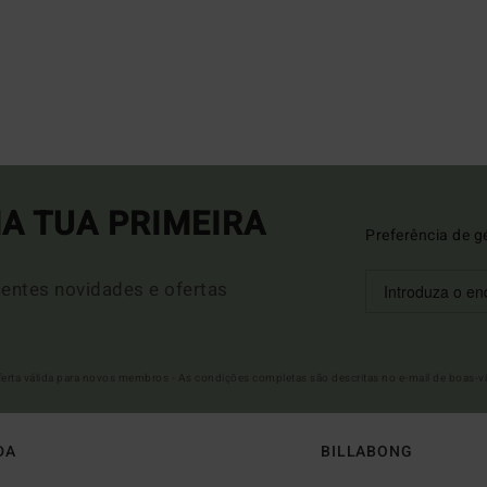
A TUA PRIMEIRA
Preferência de g
entes novidades e ofertas
Oferta válida para novos membros - As condições completas são descritas no e-mail de boas-v
DA
BILLABONG