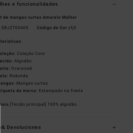
lhes e funcionalidades
rt de mangas curtas Amarelo Mulher
o
EBJZT00405
Código de Cor
yfj0
terísticas
oleção:
Coleção Core
ecido:
Algodão
orte:
Oversized
ola:
Redonda
angas:
Mangas curtas
tiqueta da marca:
Estampado na frente
riais
[Tecido principal] 100% algodão
o& Devoluciones