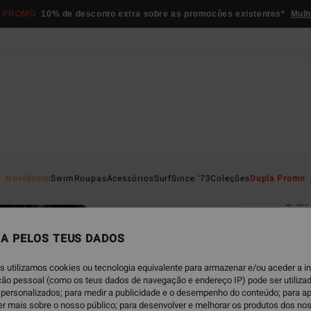
 PROMO
10% de desconto extra sobre as promocôes existentes*
Mulh
Página D
Novidades
Swim
Roupas
Acessórios
Surf
Since '73
Coleções
Dupla Promo
Sur
T-shi
A PELOS TEUS DADOS
4.0
€ 3
s utilizamos cookies ou tecnologia equivalente para armazenar e/ou aceder a 
ação pessoal (como os teus dados de navegação e endereço IP) pode ser utilizad
DUPLA
personalizados; para medir a publicidade e o desempenho do conteúdo; para a
er mais sobre o nosso público; para desenvolver e melhorar os produtos dos no