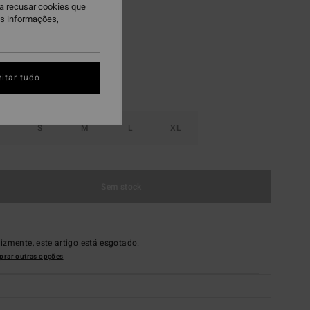
ra recusar cookies que
nspell
is informações,
itar tudo
S
M
L
XL
Sem stock
lizmente, este artigo está esgotado.
rar outras opções