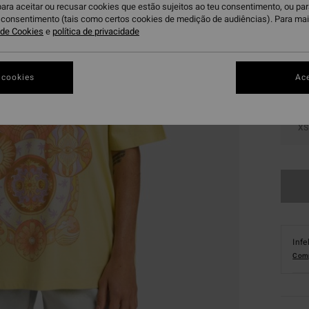
para aceitar ou recusar cookies que estão sujeitos ao teu consentimento, ou pa
Su
Cor
u consentimento (tais como certos cookies de medição de audiências). Para ma
a de Cookies
e
política de privacidade
 cookies
Ace
XS
Infe
Comp