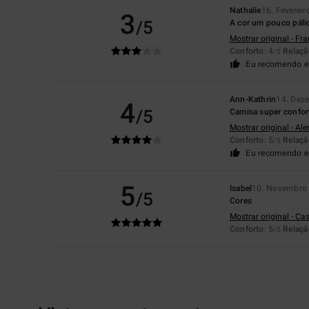
Nathalie
16. Feverei
3
/5
A cor um pouco páli
Mostrar original - Fr
Conforto
: 4
Relaçã
/5
Eu recomendo e
Ann-Kathrin
14. Dez
4
/5
Camisa super confor
Mostrar original - Al
Conforto
: 5
Relaçã
/5
Eu recomendo e
5
Isabel
10. Novembro
/5
Cores
Mostrar original - Ca
Conforto
: 5
Relaçã
/5