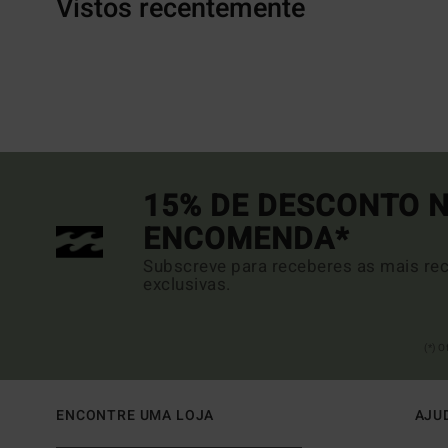
Vistos recentemente
15% DE DESCONTO N
ENCOMENDA*
Subscreve para receberes as mais rec
exclusivas.
(*) 
ENCONTRE UMA LOJA
AJU