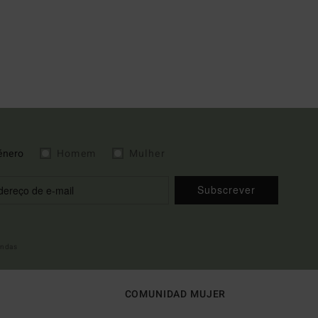
énero
Homem
Mulher
Subscrever
indas
COMUNIDAD MUJER