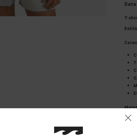
Deta
T-shi
Estil
Carac
C
T
C
G
M
E
Mate
Envi