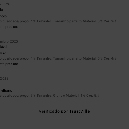
ro 2026
da
ancês
o qualidade/preço
: 4
Tamanho
: Tamanho perfeito
Material
: 5
Cor
: 3
/5
/5
/5
ste produto
embro 2025
tável
emão
o qualidade/preço
: 4
Tamanho
: Tamanho perfeito
Material
: 5
Cor
: 4
/5
/5
/5
ste produto
 2025
stelhano
o qualidade/preço
: 5
Tamanho
: Grande
Material
: 4
Cor
: 5
/5
/5
/5
Verificado por
TrustVille