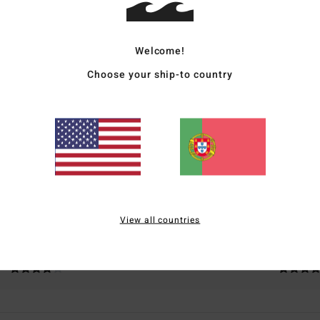
Welcome!
Choose your ship-to country
Pontuação média
4.0
/5
baseado em
3 avaliações verificadas
desde Novembro 2025
67% dos nossos clientes recomendam este produto
View all countries
lação qualidade/preço
Tamanho
Materia
4.3
4.7
Muito pequeno
Demasiado grande