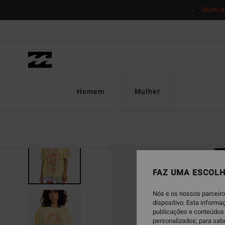
Avançar
DUPLA
para
a
informação
do
produto
Homem
Mulher
ESGOTADO
FAZ UMA ESCOLH
Nós e os nossos parceiro
dispositivo. Esta inform
publicações e conteúdos 
personalizados; para sab