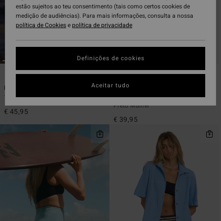
estão sujeitos ao teu consentimento (tais como certos cookies de
medição de audiências). Para mais informações, consulta a nossa
política de Cookies
e
política de privacidade
Definições de cookies
1
1
ECO
Aceitar tudo
Laura Flip Tide
Laura Twisted Sun Aruba
Top de praia Preto Mulher
Parte de baixo de biquíni cavada
Preto Mulher
€ 45,95
€ 39,95