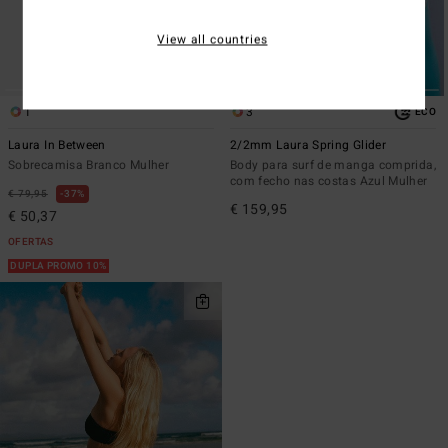
View all countries
1
3
ECO
Laura In Between
2/2mm Laura Spring Glider
Sobrecamisa Branco Mulher
Body para surf de manga comprida,
com fecho nas costas Azul Mulher
€ 79,95
37%
€ 159,95
€ 50,37
OFERTAS
DUPLA PROMO 10%