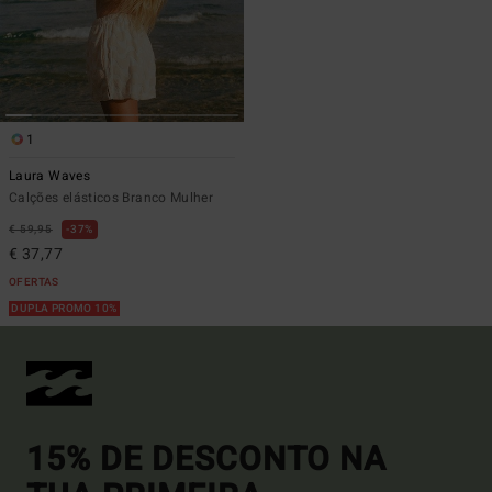
1
Laura Waves
Calções elásticos Branco Mulher
€ 59,95
37%
€ 37,77
OFERTAS
DUPLA PROMO 10%
15% DE DESCONTO NA