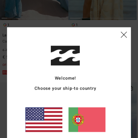
1
1
Laura Land and Sea
Laura Waves
Calças elásticas Azul Mulher
Vestido camiseiro descontraído
Branco Mulher
€ 79,95
37%
€ 69,95
37%
€ 50,37
€ 44,07
OFERTAS
OFERTAS
DUPLA PROMO 10%
Welcome!
DUPLA PROMO 10%
Choose your ship-to country