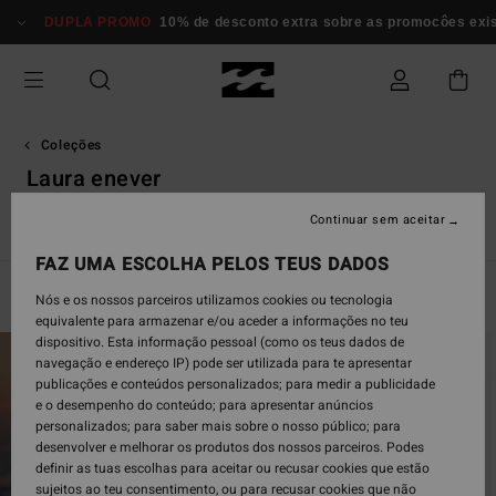
Avançar
DUPLA PROMO
10% de desconto extra sobre as promocôes exi
para
a
seleção
da
grelha
de
Coleções
produtos
Laura enever
Continuar sem aceitar
Back Beach
Surf Capsule
Sunscape
Sol Searcher
Ess
FAZ UMA ESCOLHA PELOS TEUS DADOS
Filtrar e Ordenar
11
Resultados
Nós e os nossos parceiros utilizamos cookies ou tecnologia
equivalente para armazenar e/ou aceder a informações no teu
Avançar
Avançar
dispositivo. Esta informação pessoal (como os teus dados de
para
para
navegação e endereço IP) pode ser utilizada para te apresentar
procurar
ordenar
publicações e conteúdos personalizados; para medir a publicidade
critérios
por
e o desempenho do conteúdo; para apresentar anúncios
de
personalizados; para saber mais sobre o nosso público; para
filtragem
desenvolver e melhorar os produtos dos nossos parceiros. Podes
definir as tuas escolhas para aceitar ou recusar cookies que estão
sujeitos ao teu consentimento, ou para recusar cookies que não