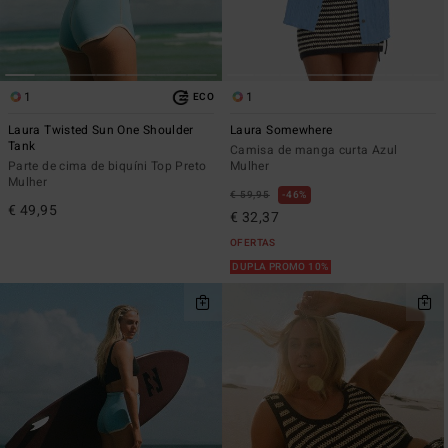
1
1
ECO
Laura Twisted Sun One Shoulder
Laura Somewhere
Tank
Camisa de manga curta Azul
Parte de cima de biquíni Top Preto
Mulher
Mulher
€ 59,95
46%
€ 49,95
€ 32,37
OFERTAS
DUPLA PROMO 10%