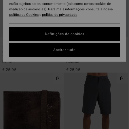
estão sujeitos ao teu consentimento (tais como certos cookies de
medição de audiências). Para mais informações, consulta a nossa
política de Cookies
e
política de privacidade
Definições de cookies
10
6
ECO
ECO
Aceitar tudo
Arch Wave
Icon Wave
T-shirt de manga curta Preto
T-shirt de manga curta Branco
homem
Homem
€ 25,95
€ 25,95