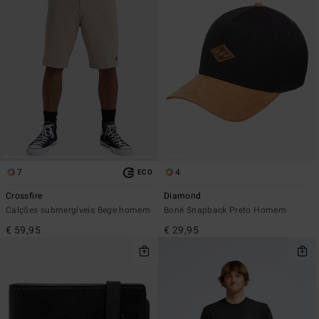
7
4
ECO
Crossfire
Diamond
Calções submergíveis Bege homem
Boné Snapback Preto Homem
€ 59,95
€ 29,95