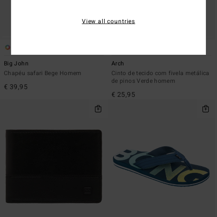
View all countries
2
2
Big John
Arch
Chapéu safari Bege Homem
Cinto de tecido com fivela metálica
de pinos Verde homem
€ 39,95
€ 25,95