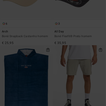
6
3
Arch
All Day
Boné Snapback Castanho homem
Boné Flexfit® Preto homem
€ 25,95
€ 35,95