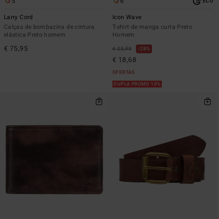
5
6
ECO
Larry Cord
Icon Wave
Calças de bombazina de cintura
T-shirt de manga curta Preto
elástica Preto homem
Homem
€ 75,95
€ 25,95
28%
€ 18,68
OFERTAS
DUPLA PROMO 10%