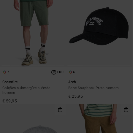
7
6
ECO
Crossfire
Arch
Calções submergíveis Verde
Boné Snapback Preto homem
homem
€ 25,95
€ 59,95