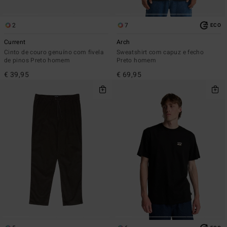
2
7
ECO
Current
Arch
Cinto de couro genuíno com fivela
Sweatshirt com capuz e fecho
de pinos Preto homem
Preto homem
€ 39,95
€ 69,95