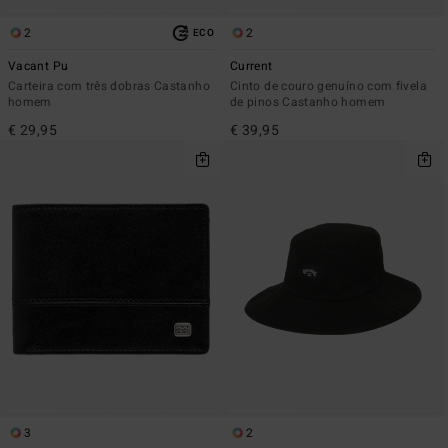
2
2
ECO
Vacant Pu
Current
Carteira com três dobras Castanho
Cinto de couro genuíno com fivela
homem
de pinos Castanho homem
€ 29,95
€ 39,95
3
2