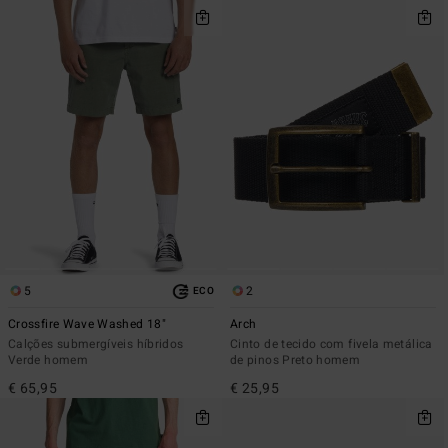
5
2
ECO
Crossfire Wave Washed 18"
Arch
Calções submergíveis híbridos
Cinto de tecido com fivela metálica
Verde homem
de pinos Preto homem
€ 65,95
€ 25,95