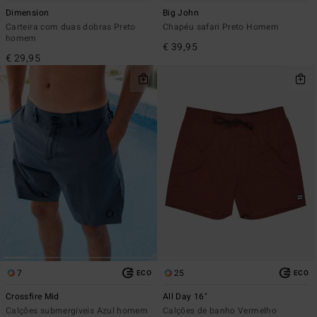
Dimension
Big John
Carteira com duas dobras Preto
Chapéu safari Preto Homem
homem
€ 39,95
€ 29,95
7
25
ECO
ECO
Crossfire Mid
All Day 16"
Calções submergíveis Azul homem
Calções de banho Vermelho