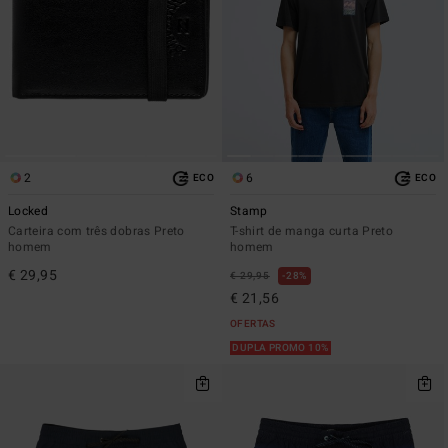
2
6
ECO
ECO
Locked
Stamp
Carteira com três dobras Preto
T-shirt de manga curta Preto
homem
homem
€ 29,95
€ 29,95
28%
€ 21,56
OFERTAS
DUPLA PROMO 10%