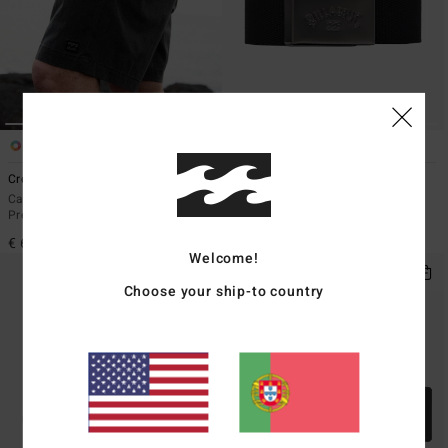
5
5
ECO
Crossfire Wave Washed 18"
Cog
Calções submergíveis híbridos
Cinto de tecido entrançado Preto
Preto homem
homem
€ 65,95
€ 19,95
Welcome!
Choose your ship-to country