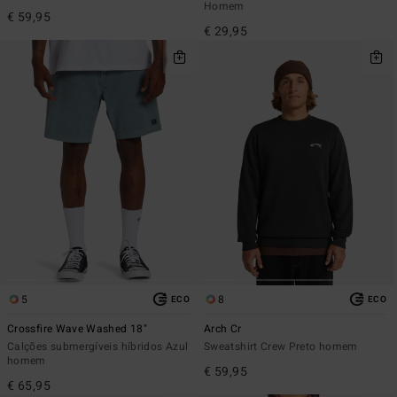
Homem
€ 59,95
€ 29,95
5
8
ECO
ECO
Crossfire Wave Washed 18"
Arch Cr
Calções submergíveis híbridos Azul
Sweatshirt Crew Preto homem
homem
€ 59,95
€ 65,95