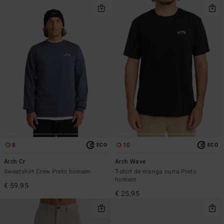
8
10
ECO
ECO
Arch Cr
Arch Wave
Sweatshirt Crew Preto homem
T-shirt de manga curta Preto
homem
€ 59,95
€ 25,95