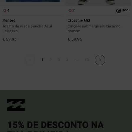
4
7
ECO
Mensed
Crossfire Mid
Toalha de muda poncho Azul
Calções submergíveis Cinzento
Unissexo
homem
€ 59,95
€ 59,95
...
1
2
3
4
10
15% DE DESCONTO NA