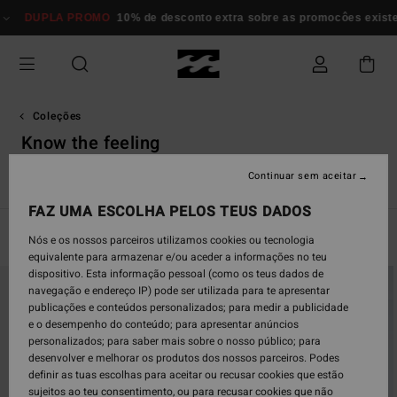
Avançar
O
10% de desconto extra sobre as promocôes existentes*
Mulher
Hom
para
a
seleção
da
grelha
de
Coleções
produtos
Know the feeling
Continuar sem aceitar
TY Williams
Andy Irons
Spec 73
Since '73
Otis Carey
FAZ UMA ESCOLHA PELOS TEUS DADOS
Filtrar e Ordenar
463
Resultados
Nós e os nossos parceiros utilizamos cookies ou tecnologia
equivalente para armazenar e/ou aceder a informações no teu
Avançar
Avançar
dispositivo. Esta informação pessoal (como os teus dados de
para
para
navegação e endereço IP) pode ser utilizada para te apresentar
procurar
ordenar
publicações e conteúdos personalizados; para medir a publicidade
critérios
por
e o desempenho do conteúdo; para apresentar anúncios
de
personalizados; para saber mais sobre o nosso público; para
filtragem
desenvolver e melhorar os produtos dos nossos parceiros. Podes
definir as tuas escolhas para aceitar ou recusar cookies que estão
sujeitos ao teu consentimento, ou para recusar cookies que não