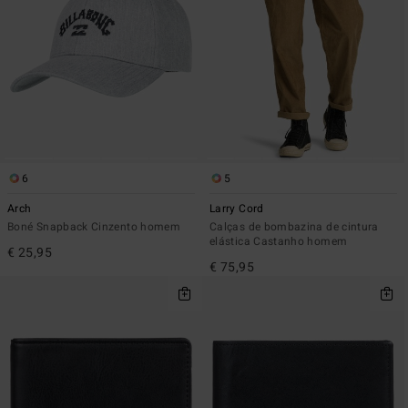
6
5
Arch
Larry Cord
Boné Snapback Cinzento homem
Calças de bombazina de cintura
elástica Castanho homem
€ 25,95
€ 75,95