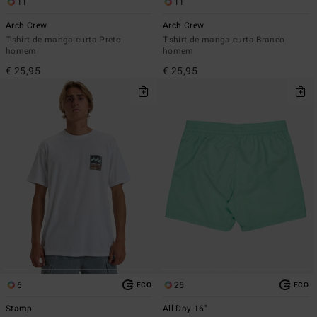
11
11
Arch Crew
Arch Crew
T-shirt de manga curta Preto
T-shirt de manga curta Branco
homem
homem
€ 25,95
€ 25,95
6
25
ECO
ECO
Stamp
All Day 16"