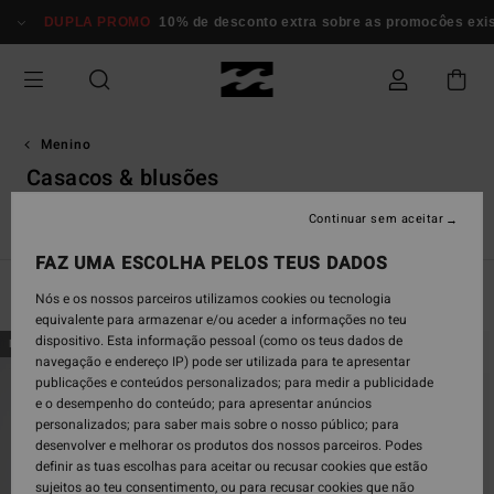
Avançar
DUPLA PROMO
10% de desconto extra sobre as promocôes existe
para
a
seleção
da
grelha
de
Menino
produtos
Casacos & blusões
Continuar sem aceitar
s
Casacos & Blusões
Chinelos & Sandálias
Fatos de Surf M
FAZ UMA ESCOLHA PELOS TEUS DADOS
Filtrar e Ordenar
5
Resultados
Nós e os nossos parceiros utilizamos cookies ou tecnologia
equivalente para armazenar e/ou aceder a informações no teu
Avançar
Avançar
dispositivo. Esta informação pessoal (como os teus dados de
NOVO PRODUTO
para
para
navegação e endereço IP) pode ser utilizada para te apresentar
procurar
ordenar
publicações e conteúdos personalizados; para medir a publicidade
critérios
por
e o desempenho do conteúdo; para apresentar anúncios
de
personalizados; para saber mais sobre o nosso público; para
filtragem
desenvolver e melhorar os produtos dos nossos parceiros. Podes
definir as tuas escolhas para aceitar ou recusar cookies que estão
sujeitos ao teu consentimento, ou para recusar cookies que não