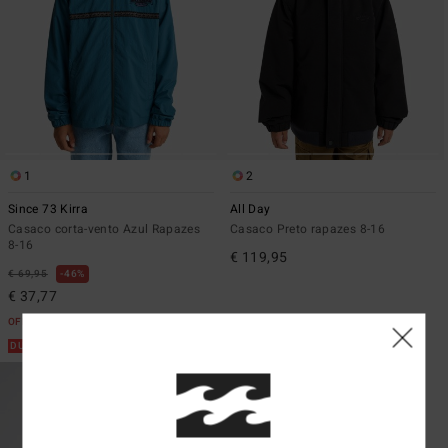
1
2
Since 73 Kirra
All Day
Casaco corta-vento Azul Rapazes
Casaco Preto rapazes 8-16
8-16
€ 119,95
€ 69,95
46%
€ 37,77
OFERTAS
DUPLA PROMO 10%