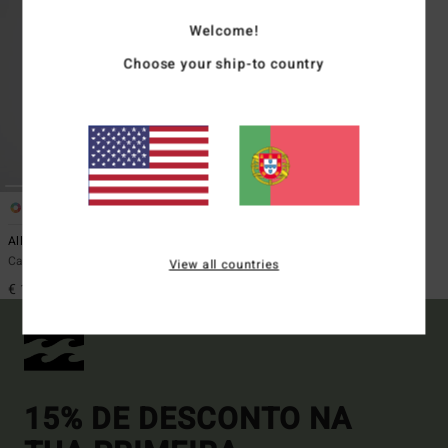
Welcome!
Choose your ship-to country
2
All Day
Casaco Preto rapazes 8-16
View all countries
€ 119,95
15% DE DESCONTO NA