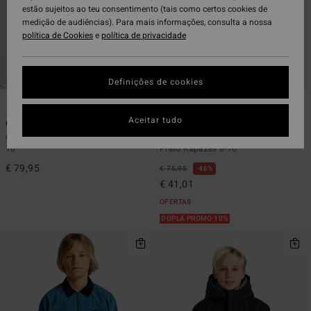
estão sujeitos ao teu consentimento (tais como certos cookies de
medição de audiências). Para mais informações, consulta a nossa
política de Cookies
e
política de privacidade
Definições de cookies
1
1
ECO
Aceitar tudo
Offtrack
Boundary Shore
Casaco puffer Cinzento Rapazes 8-
Casaco de velo com fecho de correr
16
Preto Rapazes 8-16
€ 79,95
€ 75,95
46%
€ 41,01
OFERTAS
DUPLA PROMO 10%