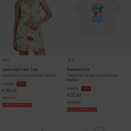
1
1
Lottie Hall Palm Tree
Freshest Pick
Camisola de alças Verde Mulher
T-shirt de manga curta Branco
Mulher
€ 55,95
37%
€ 35,95
37%
€ 35,25
€ 22,65
OFERTAS
OFERTAS
DUPLA PROMO 10%
DUPLA PROMO 10%