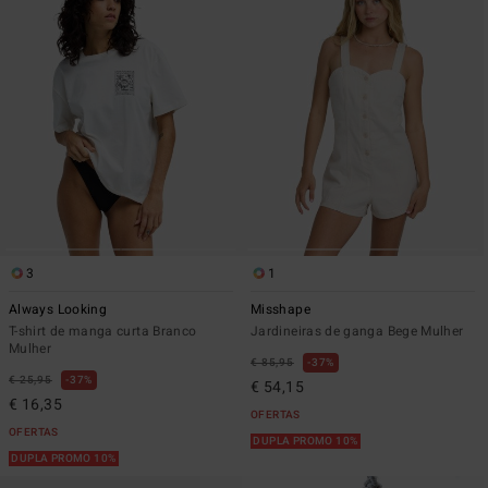
3
1
Always Looking
Misshape
T-shirt de manga curta Branco
Jardineiras de ganga Bege Mulher
Mulher
€ 85,95
37%
€ 25,95
37%
€ 54,15
€ 16,35
OFERTAS
OFERTAS
DUPLA PROMO 10%
DUPLA PROMO 10%