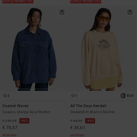
DUPLA PROMO 10%
DUPLA PROMO 10%
2
1
ECO
Coastal Waves
All The Days Kendall
Casaco sherpa Azul Mulher
Sweatshirt Branco Mulher
€ 139,95
46%
€ 65,95
46%
€ 75,57
€ 35,61
OFERTAS
OFERTAS