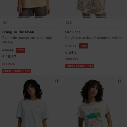
1
2
Flying To The Moon
Sun Fade
T-shirt de manga curta Laranja
Calções elásticos Castanho Mulher
Mulher
€ 45,95
46%
€ 29,95
37%
€ 24,81
€ 18,87
OFERTAS
OFERTAS
DUPLA PROMO 10%
DUPLA PROMO 10%