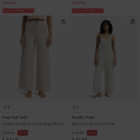
OFERTAS
OFERTAS
DUPLA PROMO 10%
DUPLA PROMO 10%
2
1
Free Fall Twill
Pacific Time
Calças de perna larga Bege Mulher
Macacão Branco Mulher
€ 85,95
37%
€ 75,95
37%
€ 54,15
€ 47,85