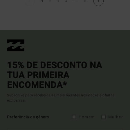
...
1
2
3
4
10
15% DE DESCONTO NA
TUA PRIMEIRA
ENCOMENDA*
Subscreve para receberes as mais recentes novidades e ofertas
exclusivas.
Preferência de género
Homem
Mulher