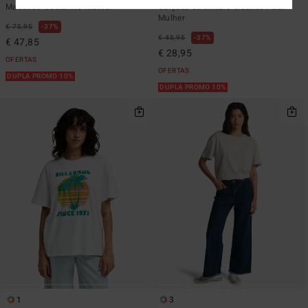
Macacão Castanho mulher
Calções de cintura elástica Azul
Mulher
€ 75,95
37%
€ 45,95
37%
€ 47,85
€ 28,95
OFERTAS
OFERTAS
DUPLA PROMO 10%
DUPLA PROMO 10%
1
3