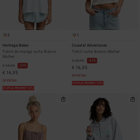
2
1
Heritage Baker
Coastal Adventures
T-shirt de manga curta Branco
T-shirt curta Branco Mulher
Mulher
€ 25,95
37%
€ 25,95
37%
€ 16,35
€ 16,35
OFERTAS
OFERTAS
DUPLA PROMO 10%
DUPLA PROMO 10%