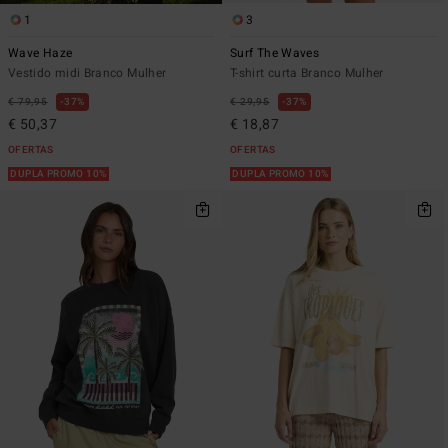
1
3
Wave Haze
Surf The Waves
Vestido midi Branco Mulher
T-shirt curta Branco Mulher
€ 79,95
37%
€ 29,95
37%
€ 50,37
€ 18,87
OFERTAS
OFERTAS
DUPLA PROMO 10%
DUPLA PROMO 10%