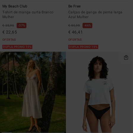
My Beach Club
Be Free
T-shirt de manga curta Branco
Calças de ganga de perna larga
Mulher
Azul Mulher
€ 35,95
37%
€ 85,95
46%
€ 22,65
€ 46,41
OFERTAS
OFERTAS
DUPLA PROMO 10%
DUPLA PROMO 10%