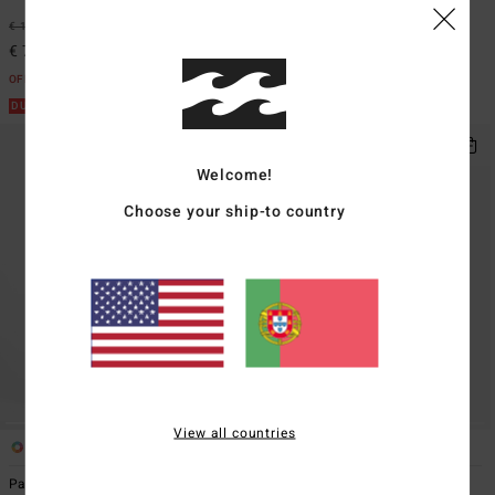
€ 119,95
37%
€ 79,95
28%
€ 75,57
€ 57,56
OFERTAS
OFERTAS
DUPLA PROMO 10%
DUPLA PROMO 10%
Welcome!
Choose your ship-to country
View all countries
7
4
Pacific Time
In The Waves