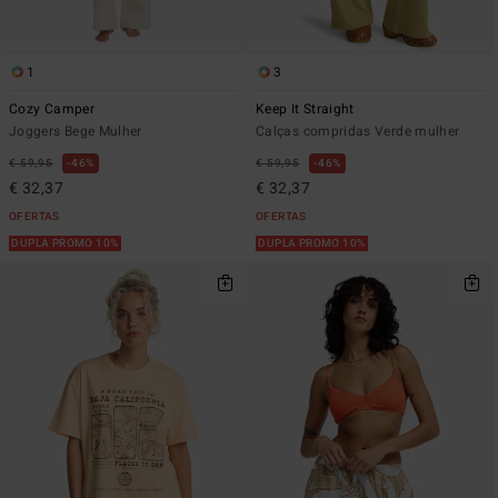
1
3
Cozy Camper
Keep It Straight
Joggers Bege Mulher
Calças compridas Verde mulher
€ 59,95
46%
€ 59,95
46%
€ 32,37
€ 32,37
OFERTAS
OFERTAS
DUPLA PROMO 10%
DUPLA PROMO 10%