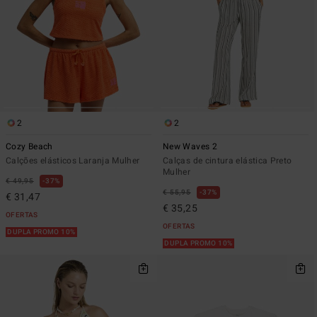
2
2
Cozy Beach
New Waves 2
Calções elásticos Laranja Mulher
Calças de cintura elástica Preto
Mulher
€ 49,95
37%
€ 55,95
37%
€ 31,47
€ 35,25
OFERTAS
OFERTAS
DUPLA PROMO 10%
DUPLA PROMO 10%