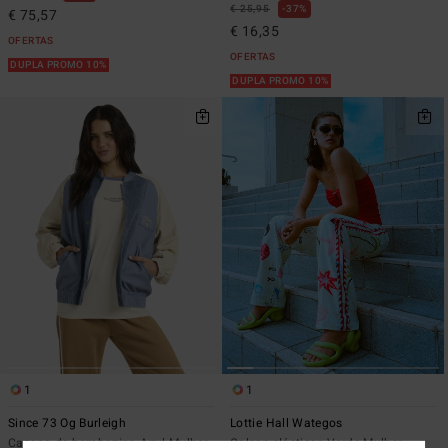
€ 25,95
37%
€ 75,57
€ 16,35
OFERTAS
OFERTAS
DUPLA PROMO 10%
DUPLA PROMO 10%
1
1
Since 73 Og Burleigh
Lottie Hall Wategos
Casaco de bombazina Azul Mulher
Calças elásticas Verde Mulher