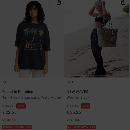
1
1
Found In Paradise
NEW WAVES
T-shirt de manga curta Preto Mulher
Women Black
€ 35,95
37%
€ 55,95
37%
€ 22,65
€ 35,25
OFERTAS
OFERTAS
DUPLA PROMO 10%
DUPLA PROMO 10%