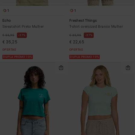
1
1
Echo
Freshest Things
Sweatshirt Preto Mulher
T-shirt oversized Branco Mulher
€ 55,95
37%
€ 35,95
37%
€ 35,25
€ 22,65
OFERTAS
OFERTAS
DUPLA PROMO 10%
DUPLA PROMO 10%