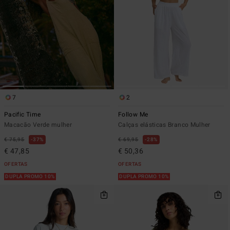
7
2
Pacific Time
Follow Me
Macacão Verde mulher
Calças elásticas Branco Mulher
€ 75,95
37%
€ 69,95
28%
€ 47,85
€ 50,36
OFERTAS
OFERTAS
DUPLA PROMO 10%
DUPLA PROMO 10%