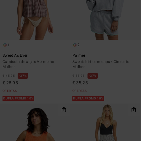
1
2
Sweet As Ever
Palmer
Camisola de alças Vermelho
Sweatshirt com capuz Cinzento
Mulher
Mulher
€ 45,95
37%
€ 55,95
37%
€ 28,95
€ 35,25
OFERTAS
OFERTAS
DUPLA PROMO 10%
DUPLA PROMO 10%