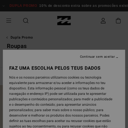
Avançar
10% de desconto extra sobre as promocôes existentes*
Mulher
Hom
para
a
seleção
da
grelha
de
Dupla Promo
produtos
Roupas
Continuar sem aceitar
m
Roupas
Fatos de Surf & Surfwear
Acessorios
Todos Ofe
FAZ UMA ESCOLHA PELOS TEUS DADOS
Filtrar e Ordenar
441
Resultados
Nós e os nossos parceiros utilizamos cookies ou tecnologia
equivalente para armazenar e/ou aceder a informações no teu
Avançar
Avançar
dispositivo. Esta informação pessoal (como os teus dados de
para
para
navegação e endereço IP) pode ser utilizada para te apresentar
procurar
ordenar
publicações e conteúdos personalizados; para medir a publicidade
critérios
por
e o desempenho do conteúdo; para apresentar anúncios
de
personalizados; para saber mais sobre o nosso público; para
filtragem
desenvolver e melhorar os produtos dos nossos parceiros. Podes
definir as tuas escolhas para aceitar ou recusar cookies que estão
sujeitos ao teu consentimento, ou para recusar cookies que não