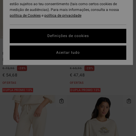
estão sujeitos ao teu consentimento (tais como certos cookies de
medição de audiências). Para mais informações, consulta a nossa
política de Cookies
e
política de privacidade
Definições de cookies
7
6
Aceitar tudo
Pacific Time
Swell Blouse
Macacão Preto mulher
Camisa com botões Preto mulher
€ 75,95
28%
€ 65,95
28%
€ 54,68
€ 47,48
OFERTAS
OFERTAS
DUPLA PROMO 10%
DUPLA PROMO 10%