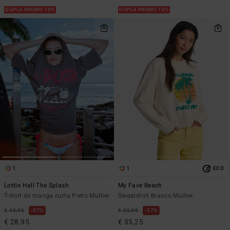
DUPLA PROMO 10%
DUPLA PROMO 10%
1
1
ECO
Lottie Hall The Splash
My Fave Beach
T-shirt de manga curta Preto Mulher
Sweatshirt Branco Mulher
€ 45,95
37%
€ 55,95
37%
€ 28,95
€ 35,25