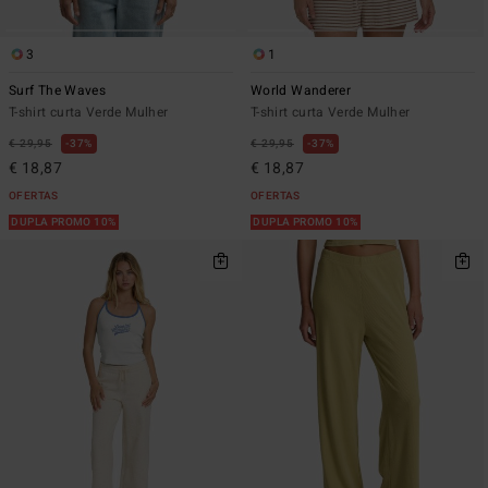
3
1
Surf The Waves
World Wanderer
T-shirt curta Verde Mulher
T-shirt curta Verde Mulher
€ 29,95
37%
€ 29,95
37%
€ 18,87
€ 18,87
OFERTAS
OFERTAS
DUPLA PROMO 10%
DUPLA PROMO 10%