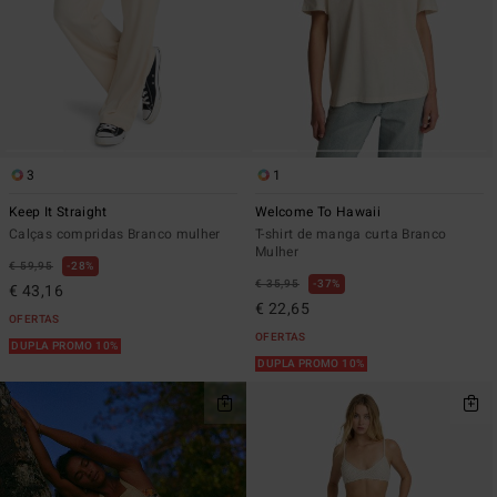
3
1
Keep It Straight
Welcome To Hawaii
Calças compridas Branco mulher
T-shirt de manga curta Branco
Mulher
€ 59,95
28%
€ 35,95
37%
€ 43,16
€ 22,65
OFERTAS
OFERTAS
DUPLA PROMO 10%
DUPLA PROMO 10%