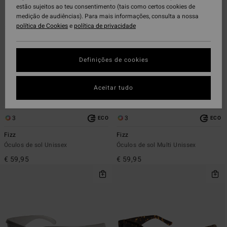
critérios
por
estão sujeitos ao teu consentimento (tais como certos cookies de
de
medição de audiências). Para mais informações, consulta a nossa
filtragem
política de Cookies
e
política de privacidade
Definições de cookies
Aceitar tudo
3
3
ECO
ECO
Fizz
Fizz
Óculos de sol Unissex
Óculos de sol Multi Unissex
€ 59,95
€ 59,95