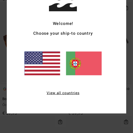
Welcome!
Choose your ship-to country
3
3
ECO
ECO
View all countries
Boot
Dezzy
Óculos de sol Castanho Unissex
Óculos de sol Unissex
€ 59,95
€ 59,95