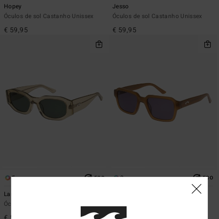
Hopey
Jesso
Óculos de sol Castanho Unissex
Óculos de sol Castanho Unissex
€ 59,95
€ 59,95
5
3
ECO
ECO
Lank
Boot
Óculos de sol Verde Unissex
Óculos de sol Rosa Unissex
€ 59,95
€ 59,95