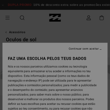
Avançar
 PROMO
10% de desconto extra sobre as promocôes existentes*
Mulh
para
a
seleção
da
grelha
de
Acessórios
produtos
Oculos de sol
Continuar sem aceitar
Oculos de Sol Von Zipper
FAZ UMA ESCOLHA PELOS TEUS DADOS
Nós e os nossos parceiros utilizamos cookies ou tecnologia
Billabong
Von Zipper
equivalente para armazenar e/ou aceder a informações no teu
dispositivo. Esta informação pessoal (como os teus dados de
navegação e endereço IP) pode ser utilizada para te apresentar
publicações e conteúdos personalizados; para medir a publicidade
Filtrar e Ordenar
92
Resultados
e o desempenho do conteúdo; para apresentar anúncios
personalizados; para saber mais sobre o nosso público; para
Avançar
Avançar
desenvolver e melhorar os produtos dos nossos parceiros. Podes
para
para
definir as tuas escolhas para aceitar ou recusar cookies que estão
procurar
ordenar
sujeitos ao teu consentimento, ou para recusar cookies que não