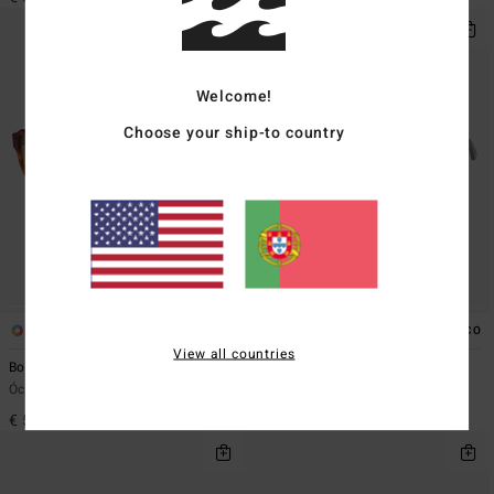
Welcome!
Choose your ship-to country
3
4
ECO
ECO
View all countries
Boot
Gordon
Óculos de sol Castanho Unissex
Óculos de sol Verde Unissex
€ 59,95
€ 59,95