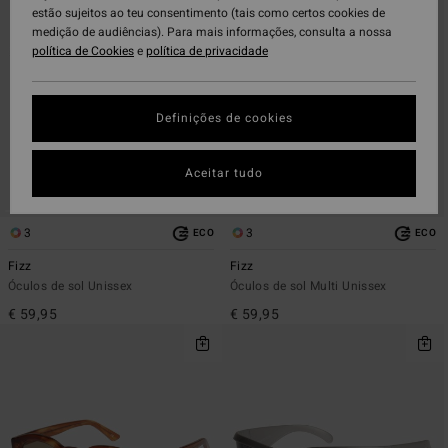
critérios
por
estão sujeitos ao teu consentimento (tais como certos cookies de
de
medição de audiências). Para mais informações, consulta a nossa
filtragem
política de Cookies
e
política de privacidade
Definições de cookies
Aceitar tudo
3
3
ECO
ECO
Fizz
Fizz
Óculos de sol Unissex
Óculos de sol Multi Unissex
€ 59,95
€ 59,95