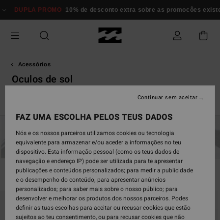
Avançar
 PROMO
10% de desconto extra sobre as promocôes existentes*
Mulhe
para
a
seleção
da
grelha
de
Acessórios
produtos
Oculos de sol
Continuar sem aceitar
Oculos de Sol Von Zipper
FAZ UMA ESCOLHA PELOS TEUS DADOS
Nós e os nossos parceiros utilizamos cookies ou tecnologia
Billabong
Von Zipper
equivalente para armazenar e/ou aceder a informações no teu
dispositivo. Esta informação pessoal (como os teus dados de
navegação e endereço IP) pode ser utilizada para te apresentar
publicações e conteúdos personalizados; para medir a publicidade
Filtrar e Ordenar
92
Resultados
e o desempenho do conteúdo; para apresentar anúncios
personalizados; para saber mais sobre o nosso público; para
Avançar
Avançar
desenvolver e melhorar os produtos dos nossos parceiros. Podes
para
para
definir as tuas escolhas para aceitar ou recusar cookies que estão
procurar
ordenar
sujeitos ao teu consentimento, ou para recusar cookies que não