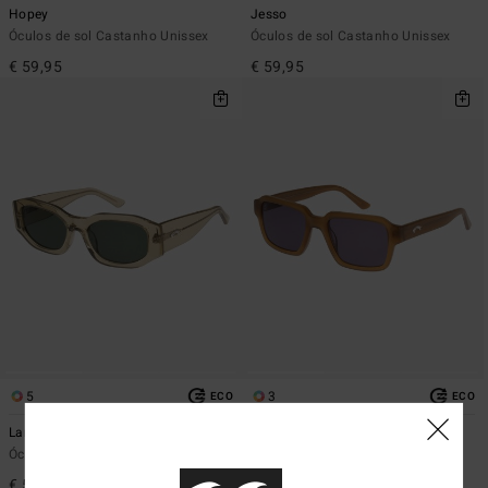
Hopey
Jesso
Óculos de sol Castanho Unissex
Óculos de sol Castanho Unissex
€ 59,95
€ 59,95
5
3
ECO
ECO
Lank
Boot
Óculos de sol Verde Unissex
Óculos de sol Rosa Unissex
€ 59,95
€ 59,95