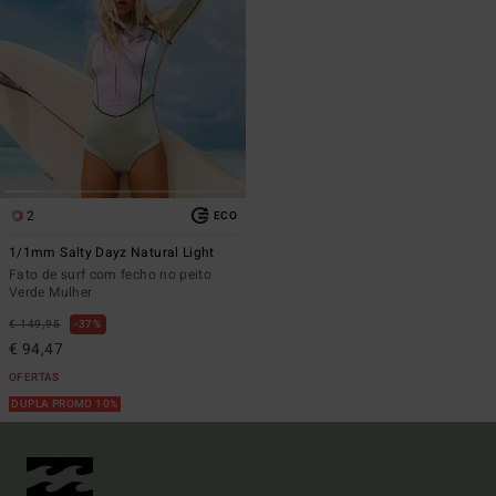
2
ECO
1/1mm Salty Dayz Natural Light
Fato de surf com fecho no peito
Verde Mulher
€ 149,95
37%
€ 94,47
OFERTAS
DUPLA PROMO 10%