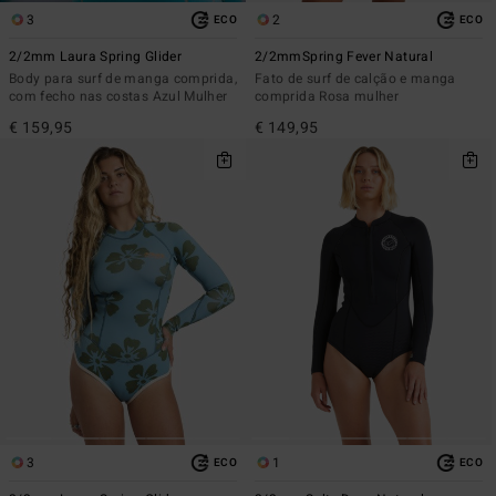
3
2
ECO
ECO
2/2mm Laura Spring Glider
2/2mmSpring Fever Natural
Body para surf de manga comprida,
Fato de surf de calção e manga
com fecho nas costas Azul Mulher
comprida Rosa mulher
€ 159,95
€ 149,95
3
1
ECO
ECO