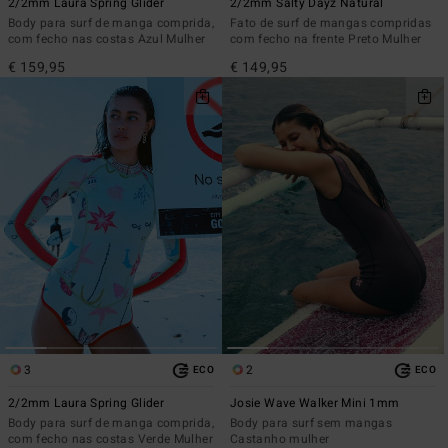
2/2mm Laura Spring Glider
2/2mm Salty Dayz Natural
Body para surf de manga comprida,
Fato de surf de mangas compridas
com fecho nas costas Azul Mulher
com fecho na frente Preto Mulher
€ 159,95
€ 149,95
3
2
ECO
ECO
2/2mm Laura Spring Glider
Josie Wave Walker Mini 1mm
Body para surf de manga comprida,
Body para surf sem mangas
com fecho nas costas Verde Mulher
Castanho mulher