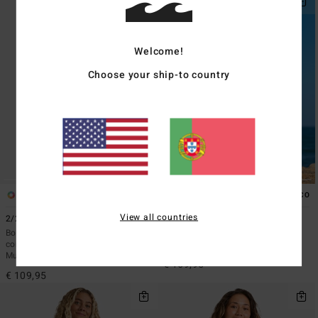
Welcome!
Choose your ship-to country
2
1
ECO
View all countries
2/2mm Synergy
Mami Wata
Body para surf de manga curta,
Fato de surf Mami Wata Natural
com fecho nas costas Vermelho
Series Castanho Mulher
Mulher
€ 169,95
€ 109,95