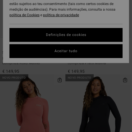
estão sujeitos ao teu consentimento (tais como certos cookies de
medição de audiências). Para mais informações, consulta a nossa
política de Cookies
e
política de privacidade
Definições de cookies
2
2
Aceitar tudo
Salty Dayz 2mm
Salty Dayz 2mm
Fato de surf de calção e manga
Fato de surf de calção e manga
comprida Roxo Mulher
comprida Preto Mulher
€ 149,95
€ 149,95
NOVO PRODUTO
NOVO PRODUTO