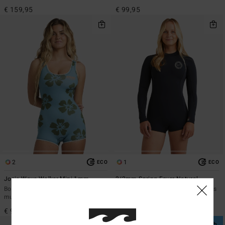
€ 159,95
€ 99,95
2
1
ECO
ECO
Josie Wave Walker Mini 1mm
2/2mm Spring Fever Natural
Body para surf sem mangas Azul
Fato de surf de mangas compridas
mulher
com fecho atrás Preto Mulher
€ 99,95
€ 149,95