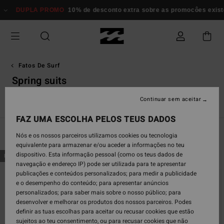
Avançar
A PROMO
10% de desconto extra sobre as promocôes existentes*
Mu
para
a
seleção
da
grelha
de
Fatos De Surf
produtos
Spring suits
Continuar sem aceitar
s
Spring Suits
Furnace
Natural
Surf Capsule
Synergy
FAZ UMA ESCOLHA PELOS TEUS DADOS
Filtrar e Ordenar
23
Resultados
Nós e os nossos parceiros utilizamos cookies ou tecnologia
equivalente para armazenar e/ou aceder a informações no teu
Avançar
Avançar
dispositivo. Esta informação pessoal (como os teus dados de
NOVO PRODUTO
NOVO PRODUTO
para
para
navegação e endereço IP) pode ser utilizada para te apresentar
procurar
ordenar
publicações e conteúdos personalizados; para medir a publicidade
critérios
por
e o desempenho do conteúdo; para apresentar anúncios
de
personalizados; para saber mais sobre o nosso público; para
filtragem
desenvolver e melhorar os produtos dos nossos parceiros. Podes
definir as tuas escolhas para aceitar ou recusar cookies que estão
sujeitos ao teu consentimento, ou para recusar cookies que não