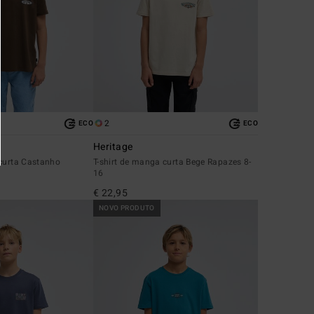
2
ECO
ECO
Heritage
 curta Castanho
T-shirt de manga curta Bege Rapazes 8-
16
€ 22,95
NOVO PRODUTO