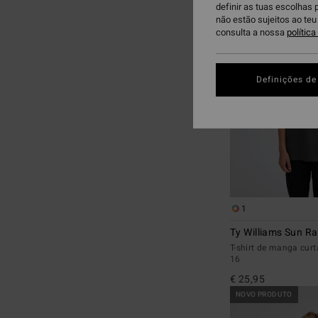
definir as tuas escolhas 
para
para
não estão sujeitos ao te
procurar
ordenar
consulta a nossa
polític
critérios
por
de
filtragem
Definições de
1
Ty Williams Sun R
T-shirt de manga curt
16
€ 25,95
NOVO PRODUTO