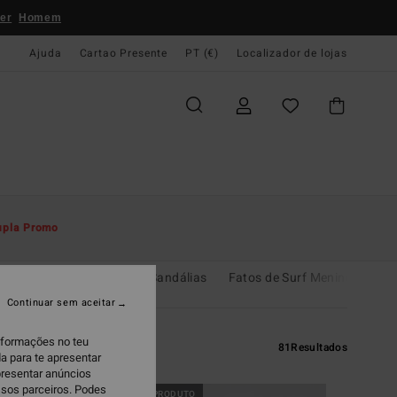
er
Homem
Ajuda
Cartao Presente
PT (€)
Localizador de lojas
upla Promo
 & Blusões
Chinelos & Sandálias
Fatos de Surf Menino
Lic
Continuar sem aceitar
informações no teu
81
Resultados
a para te apresentar
presentar anúncios
ssos parceiros. Podes
NOVO PRODUTO