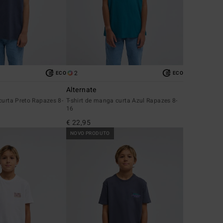
2
ECO
ECO
Alternate
curta Preto Rapazes 8-
T-shirt de manga curta Azul Rapazes 8-
16
€ 22,95
NOVO PRODUTO