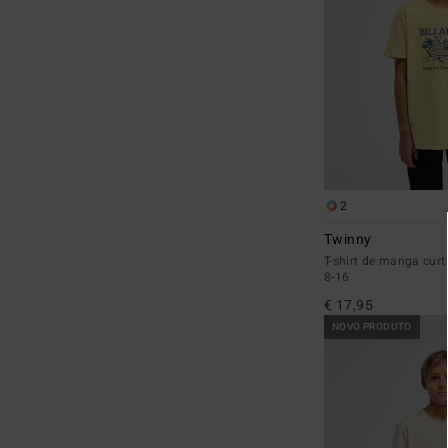
2
Twinny
T-shirt de manga cur
8-16
€ 17,95
NOVO PRODUTO