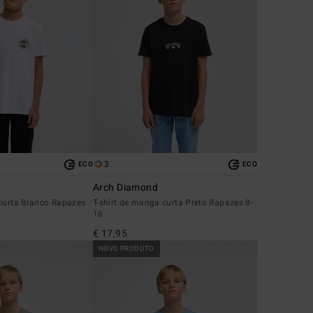
3
ECO
ECO
Arch Diamond
 curta Branco Rapazes
T-shirt de manga curta Preto Rapazes 8-
16
€ 17,95
NOVO PRODUTO