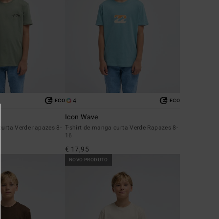
4
ECO
ECO
Icon Wave
curta Verde rapazes 8-
T-shirt de manga curta Verde Rapazes 8-
16
€ 17,95
NOVO PRODUTO