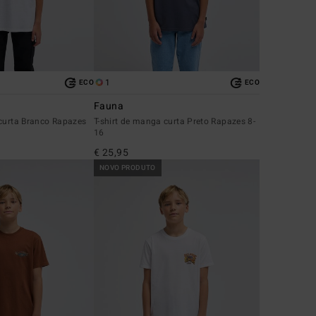
1
ECO
ECO
Fauna
 curta Branco Rapazes
T-shirt de manga curta Preto Rapazes 8-
16
€ 25,95
NOVO PRODUTO