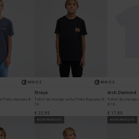
2
3
ECO
ECO
Straya
Arch Diamond
a Preto rapazes 8-
T-shirt de manga curta Preto Rapazes 8-
T-shirt de manga
16
8-16
€ 22,95
€ 17,95
NOVO PRODUTO
NOVO PRODUTO