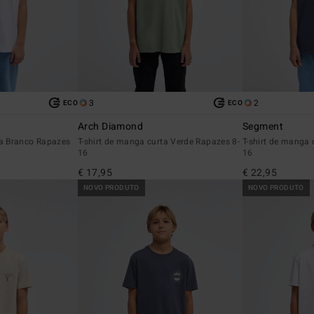
3
2
ECO
ECO
Arch Diamond
Segment
ta Branco Rapazes
T-shirt de manga curta Verde Rapazes 8-
T-shirt de manga 
16
16
€ 17,95
€ 22,95
NOVO PRODUTO
NOVO PRODUTO