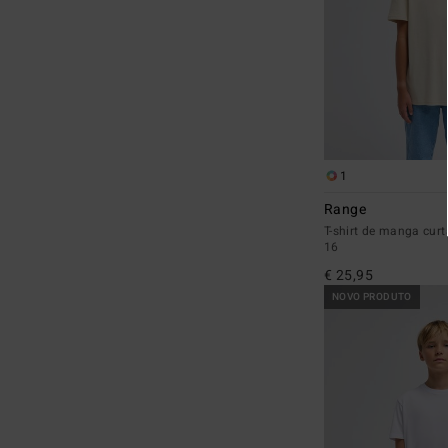
1
Range
T-shirt de manga cur
16
€ 25,95
NOVO PRODUTO