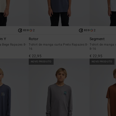
2
2
ECO
ECO
On Y
Rotor
Segment
ta Bege Rapazes 8-
T-shirt de manga curta Preto Rapazes 8-
T-shirt de manga
16
8-16
€ 22,95
€ 22,95
NOVO PRODUTO
NOVO PRODUTO