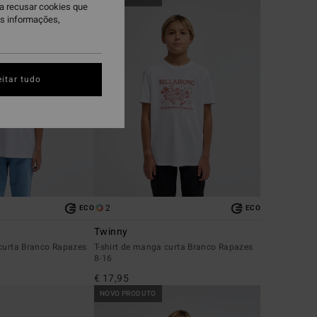
ra recusar cookies que
is informações,
itar tudo
2
ECO
ECO
Twinny
 curta Branco Rapazes
T-shirt de manga curta Branco Rapazes
8-16
€ 17,95
NOVO PRODUTO