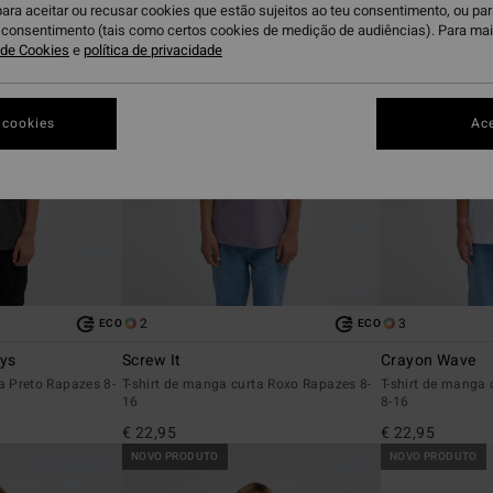
para aceitar ou recusar cookies que estão sujeitos ao teu consentimento, ou pa
u consentimento (tais como certos cookies de medição de audiências). Para ma
a de Cookies
e
política de privacidade
 cookies
Ace
2
3
ECO
ECO
ays
Screw It
Crayon Wave
a Preto Rapazes 8-
T-shirt de manga curta Roxo Rapazes 8-
T-shirt de manga
16
8-16
€ 22,95
€ 22,95
NOVO PRODUTO
NOVO PRODUTO