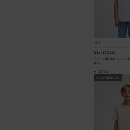
2
Secret Spot
T-shirt de manga cur
8-16
€ 22,95
NOVO PRODUTO