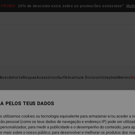
 PROMO
10% de desconto extra sobre as promocôes existentes*
Mulh
Boardshorts
Roupas
Acessórios
Surf
Adventure Division
Coleções
Menino
D
sas
Calções & Calças
Bonés & Chapéus
Sweats
Casacos
A PELOS TEUS DADOS
s utilizamos cookies ou tecnologia equivalente para armazenar e/ou aceder a 
ação pessoal (como os teus dados de navegação e endereço IP) pode ser utilizad
personalizados; para medir a publicidade e o desempenho do conteúdo; para a
er mais sobre o nosso público; para desenvolver e melhorar os produtos dos no
NOVO PRODUTO
NOVO PRODUTO