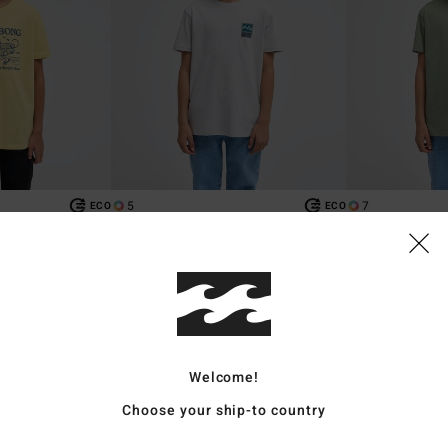
5
7
ECO
ECO
Stamp
Arch Wave
ta Amarelo Rapazes
T-shirt de manga curta Cinzento
T-shirt de manga 
Rapazes 8-16
16
€ 22,95
€ 19,95
NOVO PRODUTO
NOVO PRODUTO
Welcome!
Choose your ship-to country