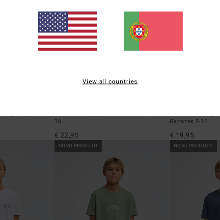
View all countries
5
2
ECO
ECO
Stamp
Orbit Arch
ta Bege Rapazes 8-
T-shirt de manga curta Verde Rapazes 8-
T-shirt de manga
16
Rapazes 8-16
€ 22,95
€ 19,95
NOVO PRODUTO
NOVO PRODUTO