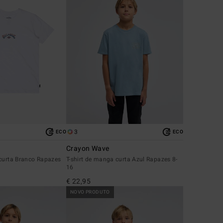
3
ECO
ECO
Crayon Wave
 curta Branco Rapazes
T-shirt de manga curta Azul Rapazes 8-
16
€ 22,95
NOVO PRODUTO