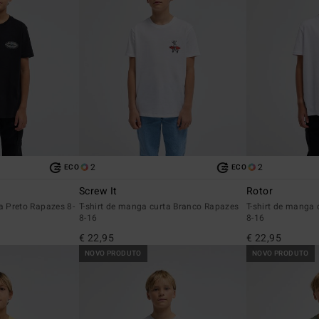
2
2
ECO
ECO
Screw It
Rotor
a Preto Rapazes 8-
T-shirt de manga curta Branco Rapazes
T-shirt de manga
8-16
8-16
€ 22,95
€ 22,95
NOVO PRODUTO
NOVO PRODUTO