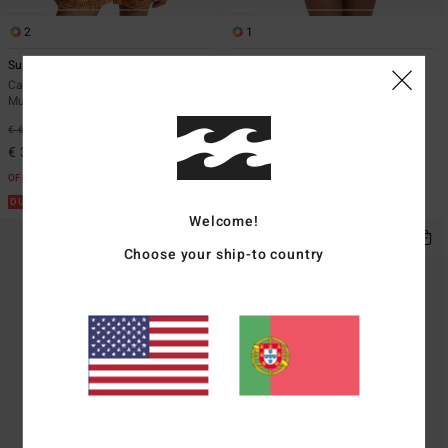
2
1
Summers End
Laura Somewhere
Camisa de manga curta Laranja
Camisa de manga curta Azul
Mulher
Mulher
€ 65,95
46%
€ 59,95
46%
€ 35,61
€ 32,37
OFERTAS
OFERTAS
DUPLA PROMO 10%
DUPLA PROMO 10%
Welcome!
Choose your ship-to country