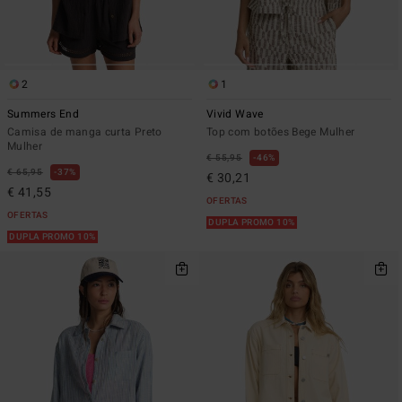
2
1
Summers End
Vivid Wave
Camisa de manga curta Preto
Top com botões Bege Mulher
Mulher
€ 55,95
46%
€ 65,95
37%
€ 30,21
€ 41,55
OFERTAS
OFERTAS
DUPLA PROMO 10%
DUPLA PROMO 10%