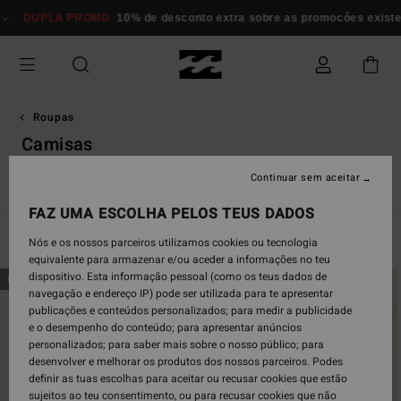
Avançar
A PROMO
10% de desconto extra sobre as promocôes existentes*
Mul
para
a
seleção
da
grelha
de
Roupas
produtos
Camisas
Continuar sem aceitar
s
Camisas
Vestidos
Calções & Saias
Conjuntos
Maca
FAZ UMA ESCOLHA PELOS TEUS DADOS
Filtrar e Ordenar
27
Resultados
Nós e os nossos parceiros utilizamos cookies ou tecnologia
equivalente para armazenar e/ou aceder a informações no teu
Avançar
Avançar
dispositivo. Esta informação pessoal (como os teus dados de
NOVO PRODUTO
NOVO PRODUTO
para
para
navegação e endereço IP) pode ser utilizada para te apresentar
procurar
ordenar
publicações e conteúdos personalizados; para medir a publicidade
critérios
por
e o desempenho do conteúdo; para apresentar anúncios
de
personalizados; para saber mais sobre o nosso público; para
filtragem
desenvolver e melhorar os produtos dos nossos parceiros. Podes
definir as tuas escolhas para aceitar ou recusar cookies que estão
sujeitos ao teu consentimento, ou para recusar cookies que não