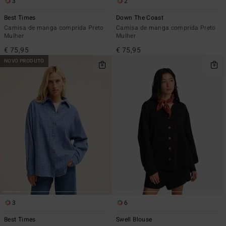
3
2
Best Times
Down The Coast
Camisa de manga comprida Preto
Camisa de manga comprida Preto
Mulher
Mulher
€ 75,95
€ 75,95
NOVO PRODUTO
3
6
Best Times
Swell Blouse