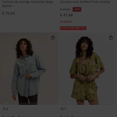
Camisa de manga comprida Bege
Camisa com botões Preto mulher
Mulher
€ 65,95
28%
€ 75,95
€ 47,48
OFERTAS
DUPLA PROMO 10%
2
1