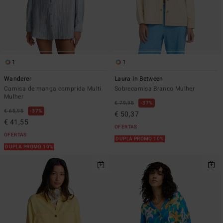
1
1
Wanderer
Laura In Between
Camisa de manga comprida Multi
Sobrecamisa Branco Mulher
Mulher
€ 79,95
37%
€ 65,95
37%
€ 50,37
€ 41,55
OFERTAS
OFERTAS
DUPLA PROMO 10%
DUPLA PROMO 10%