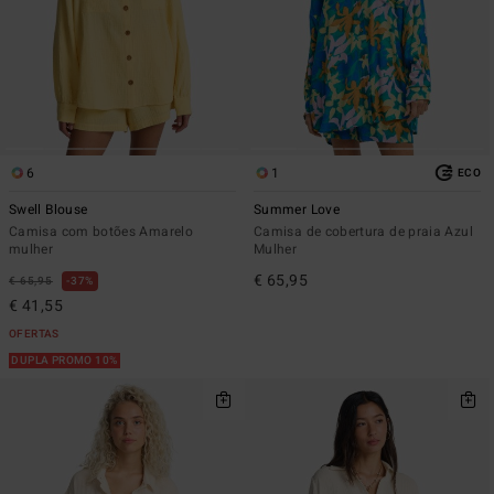
6
1
ECO
Swell Blouse
Summer Love
Camisa com botões Amarelo
Camisa de cobertura de praia Azul
mulher
Mulher
€ 65,95
€ 65,95
37%
€ 41,55
OFERTAS
DUPLA PROMO 10%