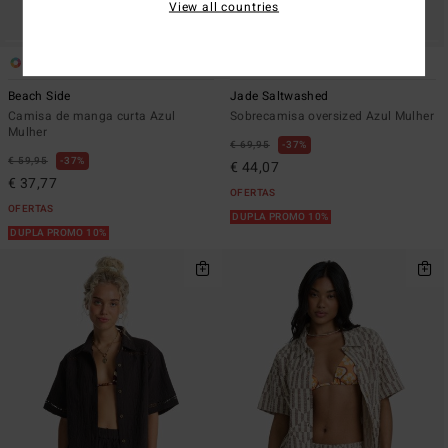
View all countries
2
1
Beach Side
Jade Saltwashed
Camisa de manga curta Azul
Sobrecamisa oversized Azul Mulher
Mulher
€ 69,95
37%
€ 59,95
37%
€ 44,07
€ 37,77
OFERTAS
OFERTAS
DUPLA PROMO 10%
DUPLA PROMO 10%