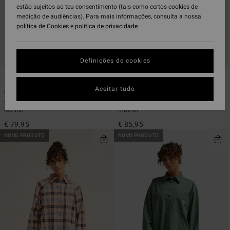
estão sujeitos ao teu consentimento (tais como certos cookies de
medição de audiências). Para mais informações, consulta a nossa
política de Cookies
e
política de privacidade
Definições de cookies
1
3
Aceitar tudo
Mix Match
Stoked On You
Camisa de manga comprida Multi
Camisa de manga comprida Bege
Mulher
mulher
€ 79,95
€ 85,95
NOVO PRODUTO
NOVO PRODUTO