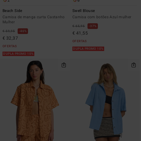
2
6
Beach Side
Swell Blouse
Camisa de manga curta Castanho
Camisa com botões Azul mulher
Mulher
€ 65,95
37%
€ 59,95
46%
€ 41,55
€ 32,37
OFERTAS
OFERTAS
DUPLA PROMO 10%
DUPLA PROMO 10%