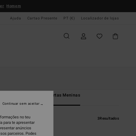
er
Homem
Ajuda
Cartao Presente
PT (€)
Localizador de lojas
ertas Mulher
Todos Ofertas Meninas
Continuar sem aceitar
informações no teu
3
Resultados
a para te apresentar
presentar anúncios
ssos parceiros. Podes