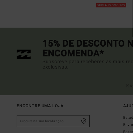
DUPLA PROMO 10%
15% DE DESCONTO N
ENCOMENDA*
Subscreve para receberes as mais rec
exclusivas.
(*) 
ENCONTRE UMA LOJA
AJU
Esta
Envi
Faze