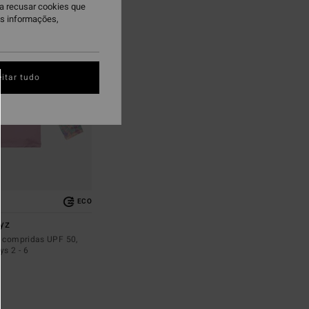
ra recusar cookies que
is informações,
itar tudo
ECO
ayz
s compridas UPF 50,
ys 2 - 6