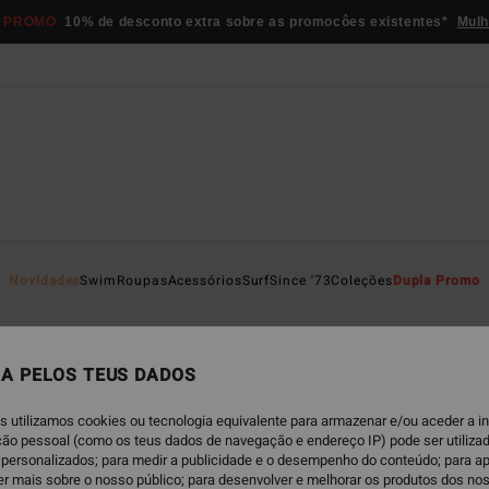
 PROMO
10% de desconto extra sobre as promocôes existentes*
Mulh
nas
Novidades
Swim
Roupas
Acessórios
Surf
Since '73
Coleções
Dupla Promo
m
Roupas
Fatos de Surf & Surfwear
Acessorios
Todos Of
A PELOS TEUS DADOS
s utilizamos cookies ou tecnologia equivalente para armazenar e/ou aceder a 
ação pessoal (como os teus dados de navegação e endereço IP) pode ser utilizad
personalizados; para medir a publicidade e o desempenho do conteúdo; para a
er mais sobre o nosso público; para desenvolver e melhorar os produtos dos no