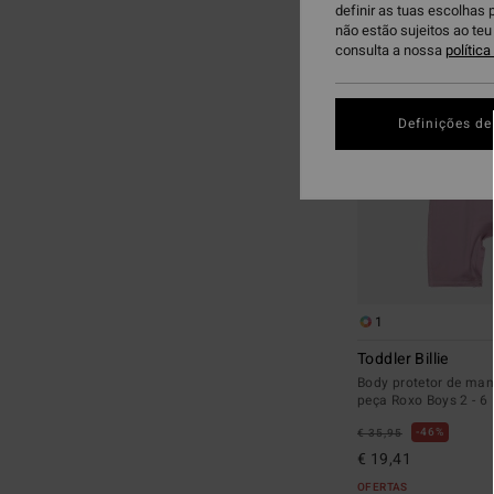
definir as tuas escolhas 
para
para
não estão sujeitos ao te
procurar
ordenar
consulta a nossa
polític
critérios
por
de
filtragem
Definições de
1
Toddler Billie
Body protetor de ma
peça Roxo Boys 2 - 6
46%
€ 35,95
€ 19,41
OFERTAS