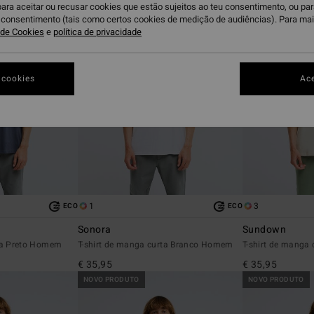
para aceitar ou recusar cookies que estão sujeitos ao teu consentimento, ou pa
u consentimento (tais como certos cookies de medição de audiências). Para ma
a de Cookies
e
política de privacidade
 cookies
Ace
1
3
ECO
ECO
Sonora
Sundown
rta Preto Homem
T-shirt de manga curta Branco Homem
T-shirt de manga
€ 35,95
€ 35,95
NOVO PRODUTO
NOVO PRODUTO