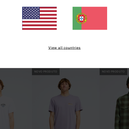
2
1
ECO
ECO
View all countries
annel
Furnace Bonded Flannel
Coordinates
melho homem
Casaco de velo Preto homem
T-shirt de manga
€ 109,95
€ 35,95
NOVO PRODUTO
NOVO PRODUTO