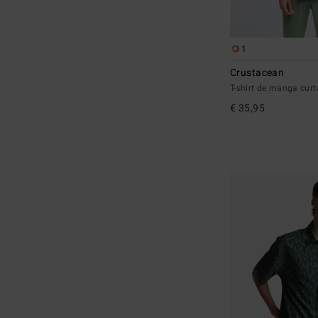
1
Crustacean
T-shirt de manga cu
€ 35,95