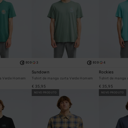
3
4
ECO
ECO
Sundown
Rockies
rta Verde Homem
T-shirt de manga curta Verde Homem
T-shirt de manga
€ 35,95
€ 35,95
NOVO PRODUTO
NOVO PRODUTO