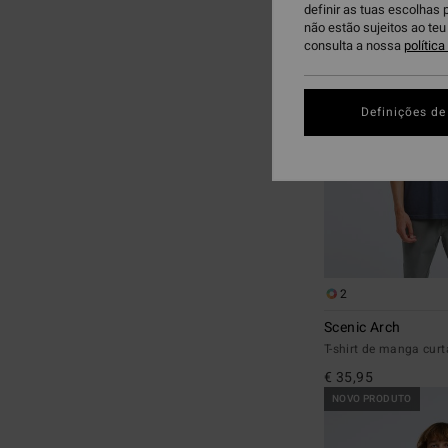
definir as tuas escolhas 
para
para
não estão sujeitos ao te
procurar
ordenar
consulta a nossa
polític
critérios
por
de
filtragem
Definições de
2
Scenic Arch
T-shirt de manga cu
€ 35,95
NOVO PRODUTO