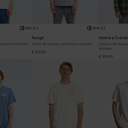
3
2
ECO
ECO
Range
Ventura Oversh
rta Branco Homem
T-shirt de manga curta Roxo Homem
Camisa de manga
Homem
€ 35,95
€ 99,95