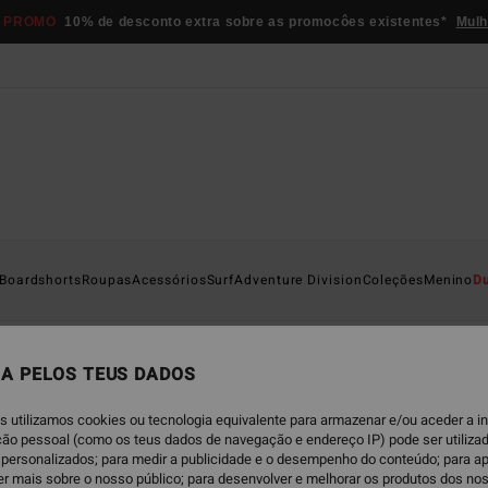
 PROMO
10% de desconto extra sobre as promocôes existentes*
Mulh
Boardshorts
Roupas
Acessórios
Surf
Adventure Division
Coleções
Menino
D
Casacos
Acessórios
A PELOS TEUS DADOS
s utilizamos cookies ou tecnologia equivalente para armazenar e/ou aceder a 
ação pessoal (como os teus dados de navegação e endereço IP) pode ser utilizad
personalizados; para medir a publicidade e o desempenho do conteúdo; para a
er mais sobre o nosso público; para desenvolver e melhorar os produtos dos no
NOVO PRODUTO
NOVO PRODUTO