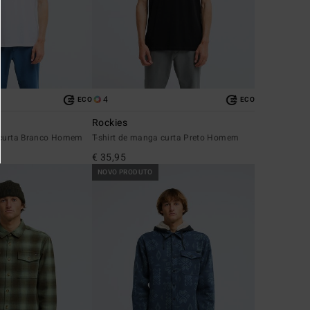
4
ECO
ECO
Rockies
 curta Branco Homem
T-shirt de manga curta Preto Homem
€ 35,95
NOVO PRODUTO