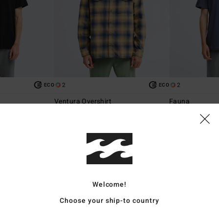
2
2
ECO
ECO
Ventura Overshirt
Fauna
rta Preto Homem
Camisa de manga comprida Azul
T-shirt de manga
Homem
€ 35,95
€ 99,95
NOVO PRODUTO
NOVO PRODUTO
Welcome!
Choose your ship-to country