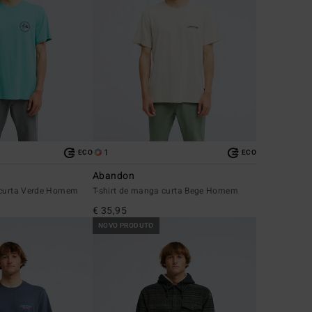
1
ECO
ECO
Abandon
 curta Verde Homem
T-shirt de manga curta Bege Homem
€ 35,95
NOVO PRODUTO