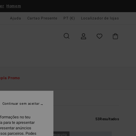
er
Homem
Ajuda
Cartao Presente
PT (€)
Localizador de lojas
upla Promo
Continuar sem aceitar
informações no teu
53
Resultados
a para te apresentar
presentar anúncios
ssos parceiros. Podes
NOVO PRODUTO