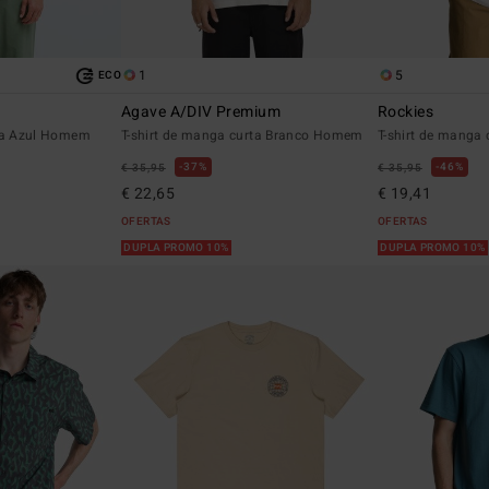
1
5
ECO
Agave A/DIV Premium
Rockies
rta Azul Homem
T-shirt de manga curta Branco Homem
T-shirt de manga
37%
46%
€ 35,95
€ 35,95
€ 22,65
€ 19,41
OFERTAS
OFERTAS
DUPLA PROMO 10%
DUPLA PROMO 10%