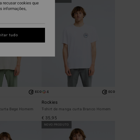
ra recusar cookies que
is informações,
itar tudo
4
ECO
ECO
Rockies
 curta Bege Homem
T-shirt de manga curta Branco Homem
€ 35,95
NOVO PRODUTO