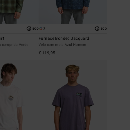
2
ECO
ECO
irt
Furnace Bonded Jacquard
 comprida Verde
Velo com mola Azul Homem
€ 119,95