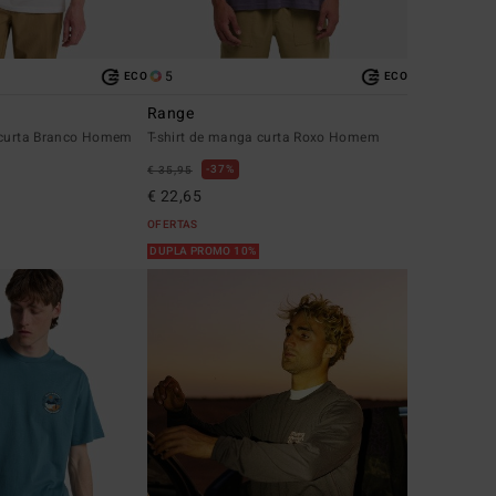
5
ECO
ECO
Range
 curta Branco Homem
T-shirt de manga curta Roxo Homem
37%
€ 35,95
€ 22,65
OFERTAS
DUPLA PROMO 10%