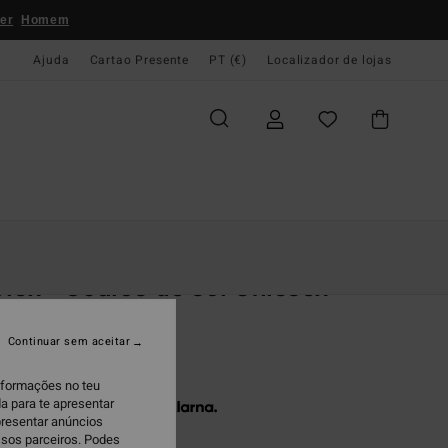
er
Homem
Ajuda
Cartao Presente
PT (€)
Localizador de lojas
e Início
Mulher
Acessórios
Oculos De Sol
lex - Óculos de sol Unissex
s de sol Homem
Continuar sem aceitar
00,00
informações no teu
a para te apresentar
 x € 33,33 sem juros com a
presentar anúncios
ssos parceiros. Podes