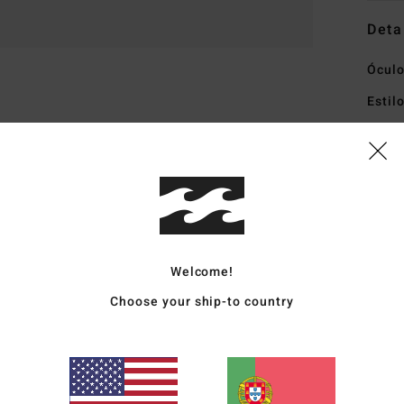
Deta
Ócul
Estil
Carac
T
de l
P
A
L
Welcome!
L
Choose your ship-to country
S
T
O
prov