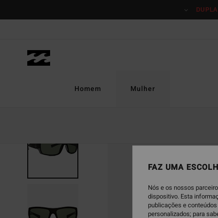
Avançar
DUPLA
para
a
informação
do
produto
Homem
Mulher
FAZ UMA ESCOLH
Nós e os nossos parceiro
dispositivo. Esta inform
publicações e conteúdos 
personalizados; para sab