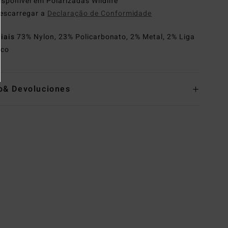
isponível em Polarizadas Wildlife
escarregar a
Declaração de Conformidade
riais
73% Nylon, 23% Policarbonato, 2% Metal, 2% Liga
nco
o& Devoluciones