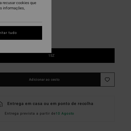
ra recusar cookies que
k Glos/vintage Gry
is informações,
itar tudo
1SZ
Adicionar ao cesto
Entrega em casa ou em ponto de recolha
Entrega prevista a partir de
10 Agosto