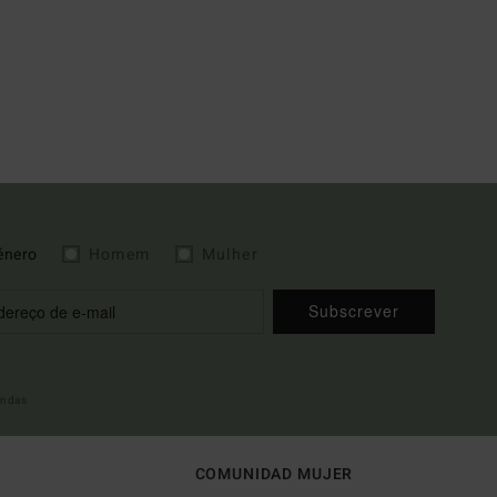
énero
Homem
Mulher
Subscrever
indas
COMUNIDAD MUJER