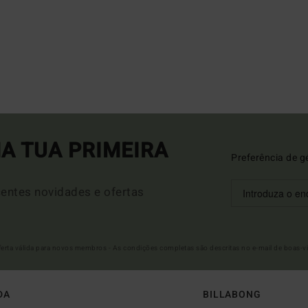
A TUA PRIMEIRA
Preferência de g
entes novidades e ofertas
Oferta válida para novos membros - As condições completas são descritas no e-mail de boas-v
DA
BILLABONG