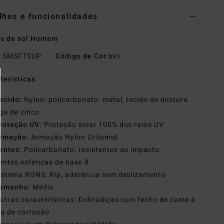
lhes e funcionalidades
os de sol Homem
o
SMSFTSUP
Código de Cor
bkv
terísticas
ecido:
Nylon, policarbonato, metal, tecido de mistura
iga de zinco
roteção UV:
Proteção solar 100% dos raios UV
rmação:
Armação Nylon Grilamid
entes:
Policarbonato, resistentes ao impacto
entes esféricas de base 8
istema RGNS: Rip, aderência sem deslizamento
amanho:
Médio
utras características: Dobradiças com fecho de came à
a de corrosão