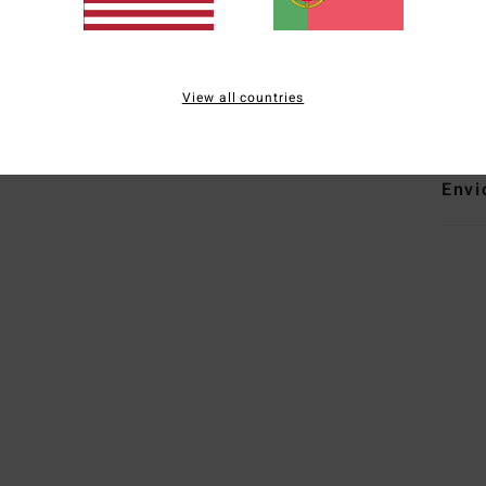
D
D
Mate
View all countries
de zi
Envi