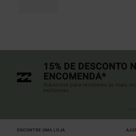
15% DE DESCONTO N
ENCOMENDA*
Subscreve para receberes as mais rec
exclusivas.
(*) 
ENCONTRE UMA LOJA
AJU