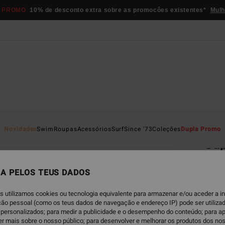
 PROMO
10% de desconto extra sobre as promocôes existentes*
Mulh
Página D
Novidades
Swim
Roupas
Acessórios
Surf
Since '73
Coleções
Dupla Promo
Sup
Óculo
A PELOS TEUS DADOS
€ 1
s utilizamos cookies ou tecnologia equivalente para armazenar e/ou aceder a 
ação pessoal (como os teus dados de navegação e endereço IP) pode ser utilizad
Paga 3
personalizados; para medir a publicidade e o desempenho do conteúdo; para a
er mais sobre o nosso público; para desenvolver e melhorar os produtos dos no