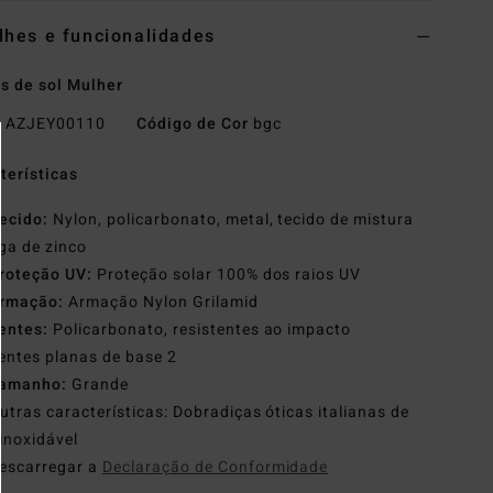
lhes e funcionalidades
s de sol Mulher
o
AZJEY00110
Código de Cor
bgc
terísticas
ecido:
Nylon, policarbonato, metal, tecido de mistura
iga de zinco
roteção UV:
Proteção solar 100% dos raios UV
rmação:
Armação Nylon Grilamid
entes:
Policarbonato, resistentes ao impacto
entes planas de base 2
amanho:
Grande
utras características: Dobradiças óticas italianas de
inoxidável
escarregar a
Declaração de Conformidade