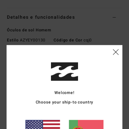
Detalhes e funcionalidades
Óculos de sol Homem
Estilo
AZYEY00130
Código de Cor
cqj0
Características
Tamanho pequeno/médio
Armação em acetato Mazzuchelli feita à mão
Dobradiças óticas italianas de aço inoxidável
Lentes CR-39 leves para uma clareza superior
Welcome!
Lentes esféricas de base 4
100% proteção UV
Choose your ship-to country
Inclui estojo rígido
Descarregar a
Declaração de Conformidade
Materiais
[Tecido principal] 73% nylon, 23%