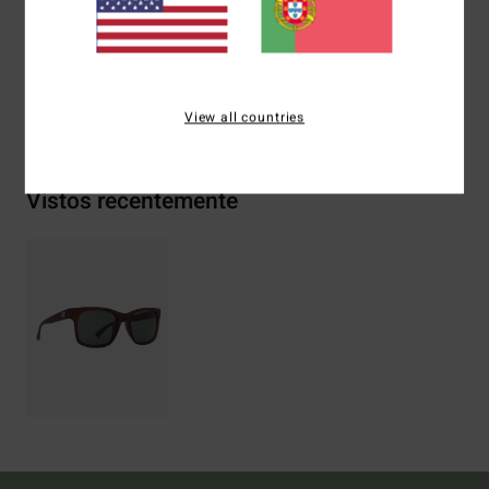
policarbonato, 2% metal, 2% liga de zinco
Envio& Devoluciones
View all countries
Vistos recentemente