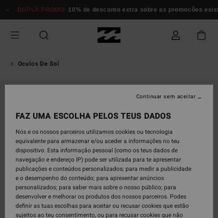
Avançar
DUPLA PROMO
10% de desconto extra sobre as promocôes existen
para
a
informação
do
produto
Oculos De Sol
Continuar sem aceitar
FAZ UMA ESCOLHA PELOS TEUS DADOS
Nós e os nossos parceiros utilizamos cookies ou tecnologia
equivalente para armazenar e/ou aceder a informações no teu
dispositivo. Esta informação pessoal (como os teus dados de
navegação e endereço IP) pode ser utilizada para te apresentar
publicações e conteúdos personalizados; para medir a publicidade
e o desempenho do conteúdo; para apresentar anúncios
personalizados; para saber mais sobre o nosso público; para
desenvolver e melhorar os produtos dos nossos parceiros. Podes
definir as tuas escolhas para aceitar ou recusar cookies que estão
sujeitos ao teu consentimento, ou para recusar cookies que não