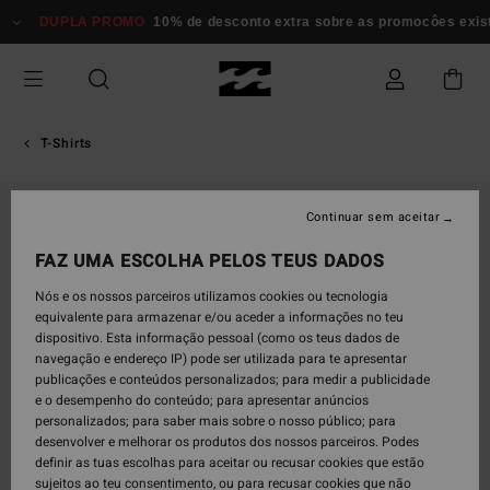
Avançar
DUPLA PROMO
10% de desconto extra sobre as promocôes existent
para
a
informação
do
produto
T-Shirts
ESGOTADO
Continuar sem aceitar
FAZ UMA ESCOLHA PELOS TEUS DADOS
Nós e os nossos parceiros utilizamos cookies ou tecnologia
equivalente para armazenar e/ou aceder a informações no teu
dispositivo. Esta informação pessoal (como os teus dados de
navegação e endereço IP) pode ser utilizada para te apresentar
publicações e conteúdos personalizados; para medir a publicidade
e o desempenho do conteúdo; para apresentar anúncios
personalizados; para saber mais sobre o nosso público; para
desenvolver e melhorar os produtos dos nossos parceiros. Podes
definir as tuas escolhas para aceitar ou recusar cookies que estão
sujeitos ao teu consentimento, ou para recusar cookies que não