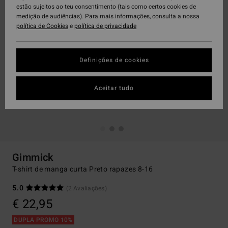
estão sujeitos ao teu consentimento (tais como certos cookies de
medição de audiências). Para mais informações, consulta a nossa
política de Cookies
e
política de privacidade
Definições de cookies
Aceitar tudo
Gimmick
T-shirt de manga curta Preto rapazes 8-16
5.0
(2 Avaliações)
€ 22,95
DUPLA PROMO 10%