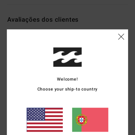
Avaliações dos clientes
Pontuação média
5.0
/5
baseado em
2 avaliações verificadas
desde Janeiro 2026
Welcome!
50% dos nossos clientes recomendam este produto
Choose your ship-to country
Conforto
Relação qualidade/preço
NaN
5.0
Tamanho
Material
5.0
Muito pequeno
Demasiado grande