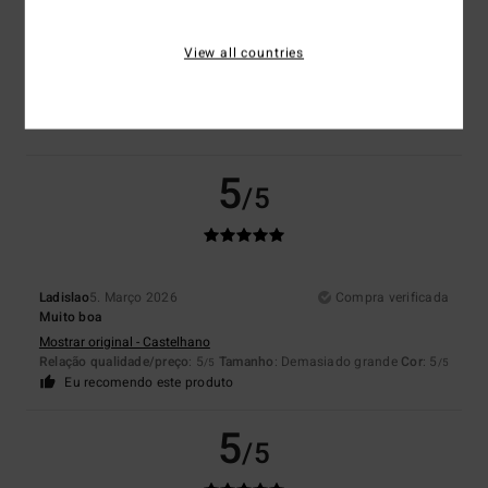
View all countries
Cor
5.0
5
/5
Ladislao
5. Março 2026
Compra verificada
Muito boa
Mostrar original - Castelhano
Relação qualidade/preço
: 5
Tamanho
: Demasiado grande
Cor
: 5
/5
/5
Eu recomendo este produto
5
/5