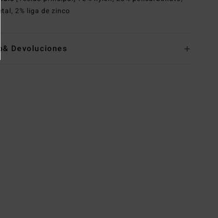
tal, 2% liga de zinco
o& Devoluciones