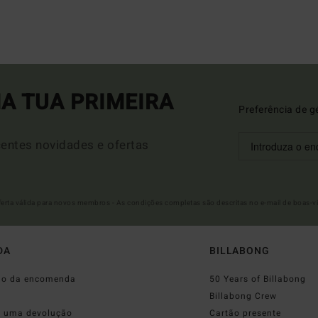
A TUA PRIMEIRA
Preferência de g
entes novidades e ofertas
Oferta válida para novos membros - As condições completas são descritas no e-mail de boas-v
DA
BILLABONG
do da encomenda
50 Years of Billabong
o
Billabong Crew
r uma devolução
Cartão presente