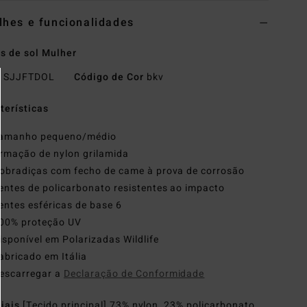
lhes e funcionalidades
s de sol Mulher
o
SJJFTDOL
Código de Cor
bkv
terísticas
amanho pequeno/médio
rmação de nylon grilamida
obradiças com fecho de came à prova de corrosão
entes de policarbonato resistentes ao impacto
entes esféricas de base 6
00% proteção UV
isponível em Polarizadas Wildlife
abricado em Itália
escarregar a
Declaração de Conformidade
riais
[Tecido principal] 73% nylon, 23% policarbonato,