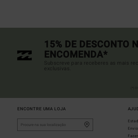
15% DE DESCONTO N
ENCOMENDA*
Subscreve para receberes as mais rec
exclusivas.
(*) 
ENCONTRE UMA LOJA
AJU
Esta
Envi
Faze