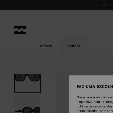
Avançar
DUPLA
para
a
informação
do
produto
Homem
Mulher
FAZ UMA ESCOLH
Nós e os nossos parceiro
dispositivo. Esta inform
publicações e conteúdos 
personalizados; para sab