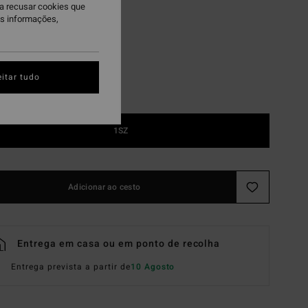
ra recusar cookies que
k Glos/vintage Gry
is informações,
itar tudo
1SZ
Adicionar ao cesto
Entrega em casa ou em ponto de recolha
Entrega prevista a partir de
10 Agosto