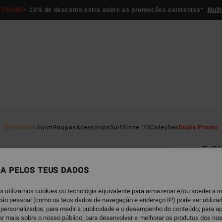
 PROMO
10% de desconto extra sobre as promocôes existentes*
Mulh
Página D
Novidades
Swim
Roupas
Acessórios
Surf
Since '73
Coleções
Dupla Promo
Dol
Óculo
A PELOS TEUS DADOS
€ 1
s utilizamos cookies ou tecnologia equivalente para armazenar e/ou aceder a 
ação pessoal (como os teus dados de navegação e endereço IP) pode ser utilizad
Paga 3
personalizados; para medir a publicidade e o desempenho do conteúdo; para a
er mais sobre o nosso público; para desenvolver e melhorar os produtos dos no