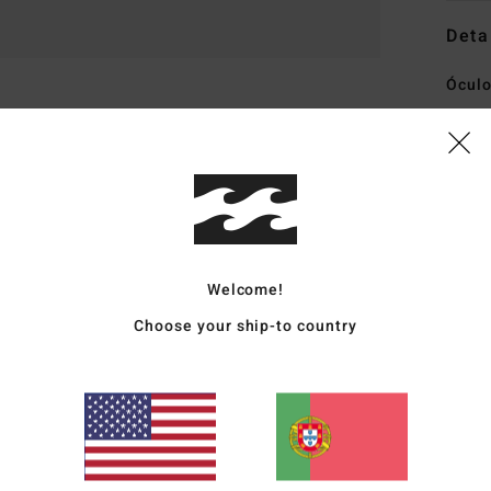
Deta
Óculo
Estil
Carac
T
A
D
Welcome!
L
Choose your ship-to country
L
1
D
F
D
Mate