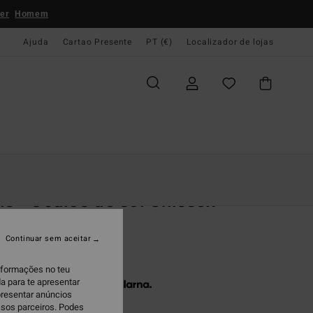
er
Homem
Ajuda
Cartao Presente
PT (€)
Localizador de lojas
e Início
Mulher
Acessórios
Oculos De Sol
ls - Óculos de sol Unissex
s de sol Mulher
Continuar sem aceitar
00,00
informações no teu
a para te apresentar
 x € 33,33 sem juros com a
presentar anúncios
ssos parceiros. Podes