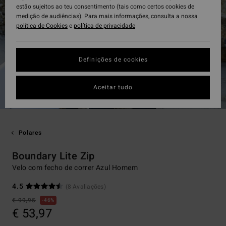
estão sujeitos ao teu consentimento (tais como certos cookies de
medição de audiências). Para mais informações, consulta a nossa
política de Cookies
e
política de privacidade
Definições de cookies
Aceitar tudo
Polares
Boundary Lite Zip
Velo com fecho de correr Azul Homem
4.5
(8 Avaliações)
€ 99,95
46%
€ 53,97