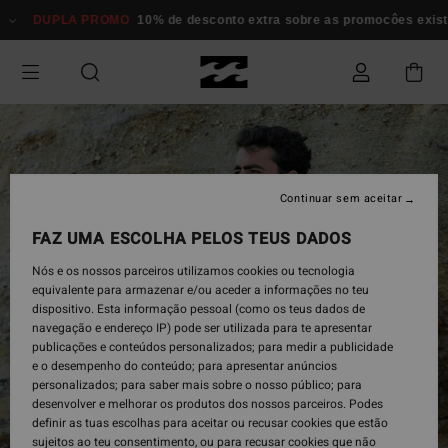
Avançar
DUPLA PROMO
10% de desconto extra sobre as promocôes exi
para
a
informação
do
produto
Continuar sem aceitar
FAZ UMA ESCOLHA PELOS TEUS DADOS
Nós e os nossos parceiros utilizamos cookies ou tecnologia
equivalente para armazenar e/ou aceder a informações no teu
dispositivo. Esta informação pessoal (como os teus dados de
navegação e endereço IP) pode ser utilizada para te apresentar
publicações e conteúdos personalizados; para medir a publicidade
e o desempenho do conteúdo; para apresentar anúncios
personalizados; para saber mais sobre o nosso público; para
desenvolver e melhorar os produtos dos nossos parceiros. Podes
definir as tuas escolhas para aceitar ou recusar cookies que estão
sujeitos ao teu consentimento, ou para recusar cookies que não