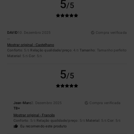
5
/5
DAVID
10. Dezembro 2025
Compra verificada
...
Mostrar original - Castelhano
Conforto
: 5
Relação qualidade/preço
: 4
Tamanho
: Tamanho perfeito
/5
/5
Material
: 5
Cor
: 5
/5
/5
5
/5
Jean-Marc
2. Dezembro 2025
Compra verificada
TB+
Mostrar original - Francês
Conforto
: 5
Relação qualidade/preço
: 5
Material
: 5
Cor
: 5
/5
/5
/5
/5
Eu recomendo este produto