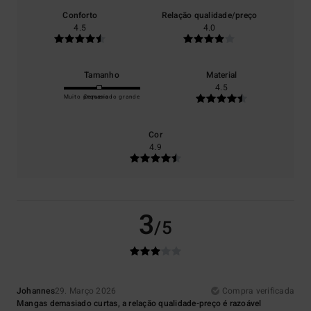
Conforto
Relação qualidade/preço
4.5
4.0
Tamanho
Material
4.5
Muito pequeno
Demasiado grande
Cor
4.9
3
/5
Johannes
29. Março 2026
Compra verificada
Mangas demasiado curtas, a relação qualidade-preço é razoável