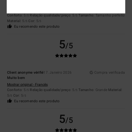
camisola polar com um corte elegante
Mostrar original - Francês
Conforto
: 5
Relação qualidade/preço
: 5
Tamanho
: Tamanho perfeito
/5
/5
Material
: 5
Cor
: 5
/5
/5
Eu recomendo este produto
5
/5
Client anonyme vérifié
17. Janeiro 2026
Compra verificada
Muito bem
Mostrar original - Francês
Conforto
: 5
Relação qualidade/preço
: 5
Tamanho
: Grande
Material
:
/5
/5
5
Cor
: 5
/5
/5
Eu recomendo este produto
5
/5