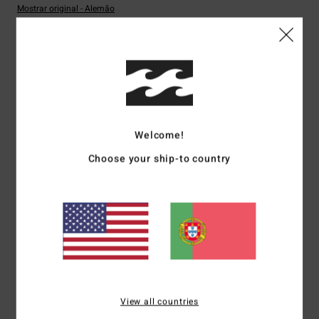
Mostrar original - Alemão
Conforto
: 3
Relação qualidade/preço
: 2
Tamanho
: Pequeno
/5
/5
Material
: 3
Cor
: 4
/5
/5
3
/5
Welcome!
Johannes
29. Março 2026
Compra verificada
Choose your ship-to country
As mangas são demasiado curtas; a relação qualidade-preço é razoável.
Mostrar original - Alemão
Conforto
: 3
Relação qualidade/preço
: 2
Tamanho
: Pequeno
/5
/5
Material
: 3
Cor
: 5
/5
/5
5
/5
View all countries
Client anonyme vérifié
16. Fevereiro 2026
Compra verificada