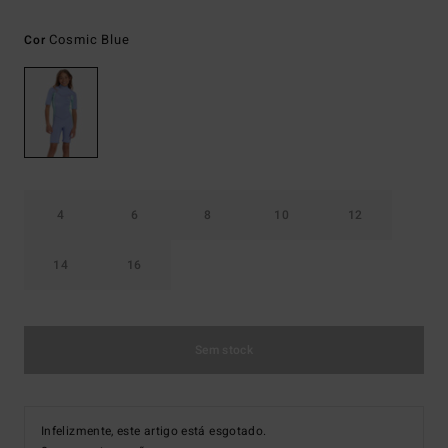
Cosmic Blue
Cor
4
6
8
10
12
14
16
Sem stock
Infelizmente, este artigo está esgotado.