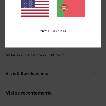
Parcialmente reciclado
Costuras exteriores: Costuras flatlock fixas, mas não
seladas
Tipo de corpo:
Springsuit
Espessura:
202 mm
View all countries
Gola:
Meia gola
Mangas:
Mangas curtas
Entrada:
Fecho de correr traseiro
Materiais
80% neopreno, 20% nylon
Envio& Devoluciones
Vistos recentemente