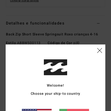
Comprar outras opções
Detalhes e funcionalidades
Back Zip Short Sleeve Springsuit Roxo crianças 4-16
Estilo
ABBW500113
Código de Cor
pjl0
Características
Coleção:
Coleção Foil
Tecido:
Exterior de mistura de Superflex, neoprene, nylon
e jérsei
Tecido interior de jérsei elástico de silicone
Welcome!
Espuma de neoprene: Espuma extremamente leve
Choose your ship-to country
Pneus de automóveis reaproveitados e desperdícios de
neoprene juntam-se para criar um isolamento térmico
superior com uma elasticidade leve