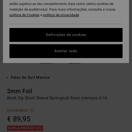
estão sujeitos ao teu consentimento (tais como certos cookies de
medição de audiências). Para mais informações, consulta a nossa
política de Cookies
e
política de privacidade
Definições de cookies
Aceitar tudo
Fatos De Surf Menino
2mm Foil
Back Zip Short Sleeve Springsuit Roxo crianças 4-16
ECO-BONUS
€ 89,95
DUPLA PROMO 10%