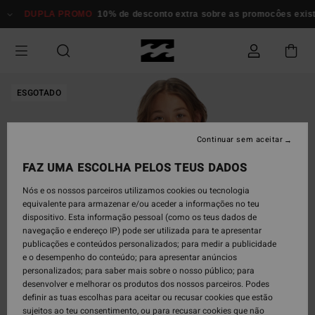
Avançar
DUPLA PROMO
10% de desconto extra sobre as promocôes existen
para
a
informação
do
produto
ESGOTADO
Continuar sem aceitar
FAZ UMA ESCOLHA PELOS TEUS DADOS
Nós e os nossos parceiros utilizamos cookies ou tecnologia
equivalente para armazenar e/ou aceder a informações no teu
dispositivo. Esta informação pessoal (como os teus dados de
navegação e endereço IP) pode ser utilizada para te apresentar
publicações e conteúdos personalizados; para medir a publicidade
e o desempenho do conteúdo; para apresentar anúncios
personalizados; para saber mais sobre o nosso público; para
desenvolver e melhorar os produtos dos nossos parceiros. Podes
definir as tuas escolhas para aceitar ou recusar cookies que estão
sujeitos ao teu consentimento, ou para recusar cookies que não