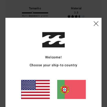
Tamanho
Material
3.8
Muito pequeno
Demasiado grande
Cor
3.8
5
Welcome!
/5
Choose your ship-to country
Client anonyme vérifié
17. Fevereiro 2026
Compra verificada
Relação qualidade/preço
Mostrar original - Castelhano
Conforto
: 4
Tamanho
: Grande
Cor
: 4
/5
/5
Eu recomendo este produto