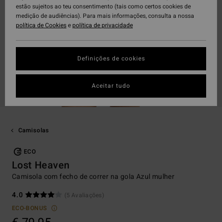
estão sujeitos ao teu consentimento (tais como certos cookies de
medição de audiências). Para mais informações, consulta a nossa
política de Cookies
e
política de privacidade
Definições de cookies
Aceitar tudo
Camisolas
ECO
Lost Heaven
Camisola com fecho de correr na gola Azul mulher
4.0
(5 Avaliações)
ECO-BONUS