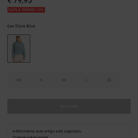
€ 79,95
DUPLA PROMO 10%
Slate Blue
Cor
XS
S
M
L
XL
Sem stock
Infelizmente, este artigo está esgotado.
Comprar outras opções