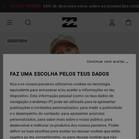
Avançar
DUPLA PROMO
10% de desconto extra sobre as promocôes existent
para
a
informação
do
produto
ESGOTADO
Continuar sem aceitar
FAZ UMA ESCOLHA PELOS TEUS DADOS
Nós e os nossos parceiros utilizamos cookies ou tecnologia
equivalente para armazenar e/ou aceder a informações no teu
dispositivo. Esta informação pessoal (como os teus dados de
navegação e endereço IP) pode ser utilizada para te apresentar
publicações e conteúdos personalizados; para medir a publicidade
e o desempenho do conteúdo; para apresentar anúncios
personalizados; para saber mais sobre o nosso público; para
desenvolver e melhorar os produtos dos nossos parceiros. Podes
definir as tuas escolhas para aceitar ou recusar cookies que estão
sujeitos ao teu consentimento, ou para recusar cookies que não