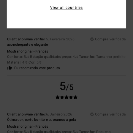
4
View all countries
/5
Client anonyme vérifié
15. Fevereiro 2026
Compra verificada
aconchegante e elegante
Mostrar original - Francês
Conforto
: 5
Relação qualidade/preço
: 4
Tamanho
: Tamanho perfeito
/5
/5
Material
: 4
Cor
: 5
/5
/5
Eu recomendo este produto
5
/5
Client anonyme vérifié
26. Janeiro 2026
Compra verificada
Ótima cor, corte bonito e adoramos a gola
Mostrar original - Francês
Conforto
: 5
Relação qualidade/preço
: 5
Tamanho
: Pequeno
/5
/5