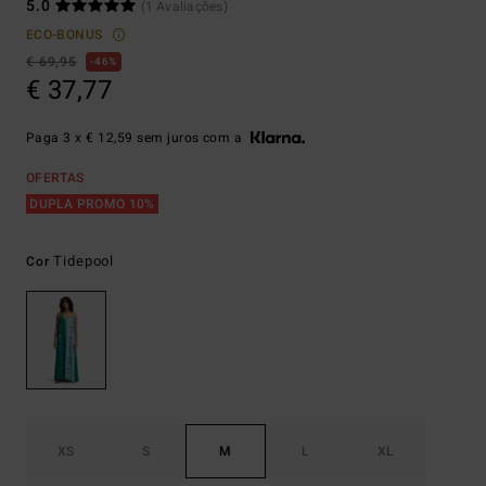
5.0
(1 Avaliações)
ECO-BONUS
€ 69,95
46%
€ 37,77
Paga 3 x € 12,59 sem juros com a
OFERTAS
DUPLA PROMO 10%
Tidepool
Cor
XS
S
M
L
XL