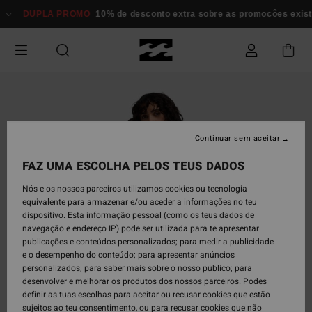
Avançar
DUPLA PROMO
10% de desconto extra sobre as promocôes existent
para
a
informação
do
produto
Continuar sem aceitar
FAZ UMA ESCOLHA PELOS TEUS DADOS
Nós e os nossos parceiros utilizamos cookies ou tecnologia
equivalente para armazenar e/ou aceder a informações no teu
dispositivo. Esta informação pessoal (como os teus dados de
navegação e endereço IP) pode ser utilizada para te apresentar
publicações e conteúdos personalizados; para medir a publicidade
e o desempenho do conteúdo; para apresentar anúncios
personalizados; para saber mais sobre o nosso público; para
desenvolver e melhorar os produtos dos nossos parceiros. Podes
definir as tuas escolhas para aceitar ou recusar cookies que estão
sujeitos ao teu consentimento, ou para recusar cookies que não