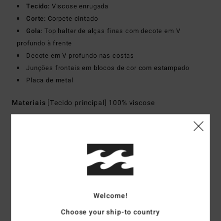
Tecido:
Viscose enrugada
Corte:
Corpete cintado
Gola:
Top halter de alças finas com decote em V
profundo à frente
Decote em V profundo nas costas
Junções frontais em blocos de cor com estampado
Placa de metal
Materiais
[Tecido principal] 100% viscose
Envio& Devoluciones
Avaliações dos clientes
Welcome!
Choose your ship-to country
Pontuação média