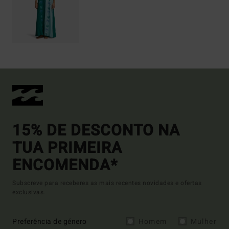
15% DE DESCONTO NA
TUA PRIMEIRA
ENCOMENDA*
Subscreve para receberes as mais recentes novidades e ofertas
exclusivas.
Preferência de género
Homem
Mulher