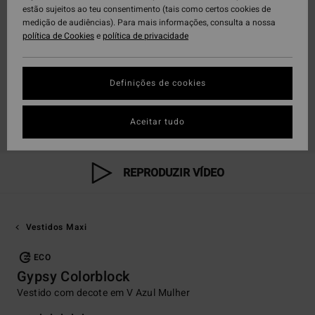
estão sujeitos ao teu consentimento (tais como certos cookies de
medição de audiências). Para mais informações, consulta a nossa
política de Cookies
e
política de privacidade
Definições de cookies
Aceitar tudo
REPRODUZIR VÍDEO
Vestidos Maxi
ECO
Gypsy Colorblock
Vestido com decote em V Azul Mulher