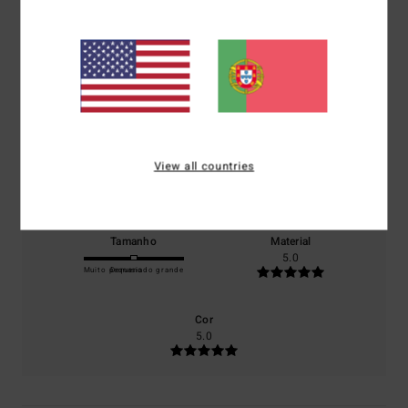
5.0
/5
baseado em
1 avaliações verificadas
desde Julho 2026
100% dos nossos clientes recomendam este produto
Conforto
Relação qualidade/preço
View all countries
5.0
5.0
Tamanho
Material
5.0
Muito pequeno
Demasiado grande
Cor
5.0