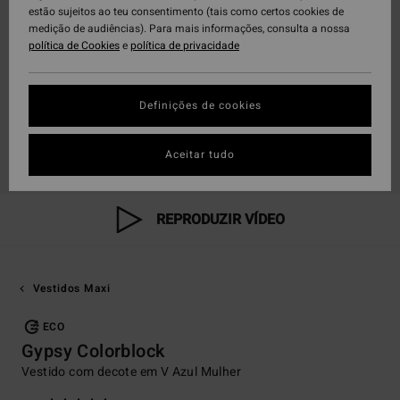
estão sujeitos ao teu consentimento (tais como certos cookies de
medição de audiências). Para mais informações, consulta a nossa
política de Cookies
e
política de privacidade
Definições de cookies
Aceitar tudo
REPRODUZIR VÍDEO
Vestidos Maxi
ECO
Gypsy Colorblock
Vestido com decote em V Azul Mulher