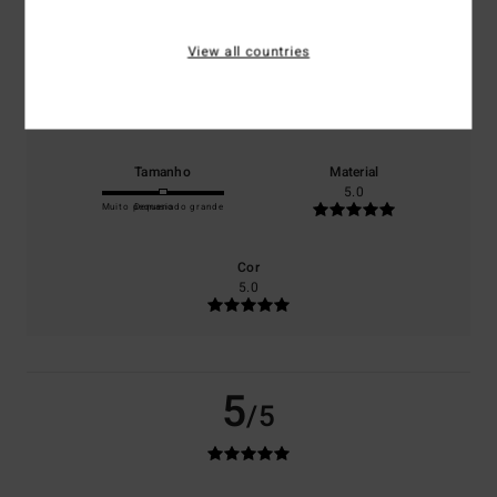
100% dos nossos clientes recomendam este produto
View all countries
Conforto
Relação qualidade/preço
5.0
5.0
Tamanho
Material
5.0
Muito pequeno
Demasiado grande
Cor
5.0
5
/5