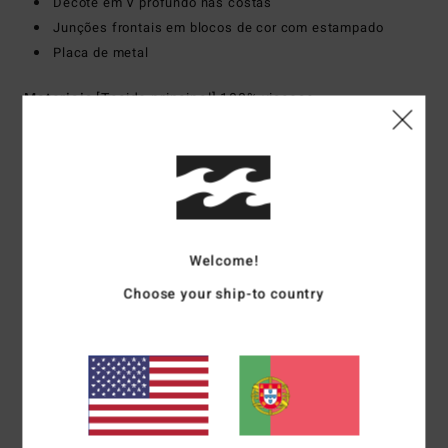
Decote em V profundo nas costas
Junções frontais em blocos de cor com estampado
Placa de metal
Materiais
[Tecido principal] 100% viscose
Envio& Devoluciones
Avaliações dos clientes
Welcome!
Choose your ship-to country
Pontuação média
5.0
/5
baseado em
1 avaliações verificadas
desde Julho 2026