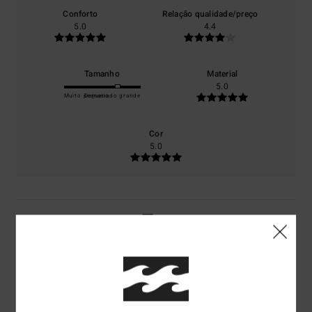
Conforto
Relação qualidade/preço
5.0
4.4
Tamanho
Material
5.0
Muito pequeno
Demasiado grande
Cor
5.0
5
/5
David
1. Julho 2026
Compra verificada
É o máximo