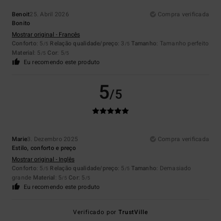
Benoit
25. Abril 2026
Compra verificada
Bonito
Mostrar original - Francês
Conforto
: 5
Relação qualidade/preço
: 3
Tamanho
: Tamanho perfeito
/5
/5
Material
: 5
Cor
: 5
/5
/5
Eu recomendo este produto
5
/5
Marie
3. Dezembro 2025
Compra verificada
Estilo, conforto e preço
Mostrar original - Inglês
Conforto
: 5
Relação qualidade/preço
: 5
Tamanho
: Demasiado
/5
/5
grande
Material
: 5
Cor
: 5
/5
/5
Eu recomendo este produto
Verificado por
TrustVille