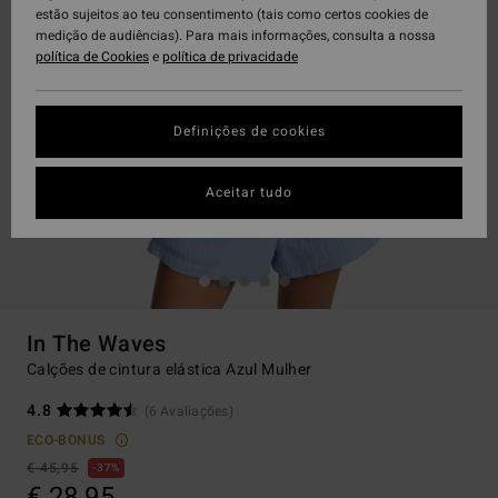
estão sujeitos ao teu consentimento (tais como certos cookies de
medição de audiências). Para mais informações, consulta a nossa
política de Cookies
e
política de privacidade
Definições de cookies
Aceitar tudo
In The Waves
Calções de cintura elástica Azul Mulher
4.8
(6 Avaliações)
ECO-BONUS
€ 45,95
37%
€ 28,95