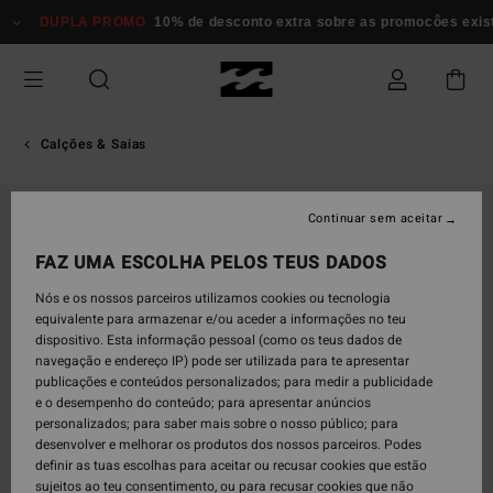
Avançar
DUPLA PROMO
10% de desconto extra sobre as promocôes exi
para
a
informação
do
produto
Calções & Saias
Continuar sem aceitar
FAZ UMA ESCOLHA PELOS TEUS DADOS
Nós e os nossos parceiros utilizamos cookies ou tecnologia
equivalente para armazenar e/ou aceder a informações no teu
dispositivo. Esta informação pessoal (como os teus dados de
navegação e endereço IP) pode ser utilizada para te apresentar
publicações e conteúdos personalizados; para medir a publicidade
e o desempenho do conteúdo; para apresentar anúncios
personalizados; para saber mais sobre o nosso público; para
desenvolver e melhorar os produtos dos nossos parceiros. Podes
definir as tuas escolhas para aceitar ou recusar cookies que estão
sujeitos ao teu consentimento, ou para recusar cookies que não