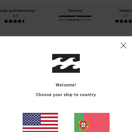
lação qualidade/preço
Tamanho
Materia
4.9
4.7
Muito pequeno
Demasiado grande
6
rpo que se adapta muito bem ao meu tipo físico XS.
ancês
o qualidade/preço
: 5
Tamanho
: Tamanho perfeito
Material
: 5
Cor
: 5
/5
/5
/5
ste produto
Welcome!
26
 minha namorada procurava. Original e de qualidade. Um vestido para o verão e p
Choose your ship-to country
stelhano
o qualidade/preço
: 5
Tamanho
: Tamanho perfeito
Material
: 5
Cor
: 5
/5
/5
/5
ste produto
6