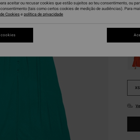
Paga 3
para aceitar ou recusar cookies que estão sujeitos ao teu consentimento, ou pa
u consentimento (tais como certos cookies de medição de audiências). Para ma
OFERT
a de Cookies
e
política de privacidade
DUPLA
 cookies
Ace
Iv
Cor
XS
Ve