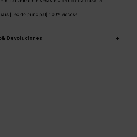
te e franzido smock elástico na cintura traseira
riais
[Tecido principal] 100% viscose
o& Devoluciones