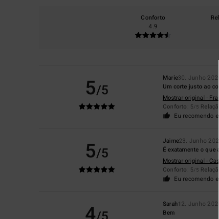
Conforto
Re
4.9
Marie
30. Junho 202
5
/5
Um corte justo ao co
Mostrar original - Fr
Conforto
: 5
Relaçã
/5
Eu recomendo e
Jaime
23. Junho 20
5
/5
É exatamente o que a
Mostrar original - Ca
Conforto
: 5
Relaçã
/5
Eu recomendo e
Sarah
12. Junho 202
4
/5
Bem