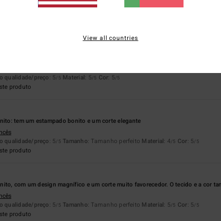
ancês
o qualidade/preço
: 5
Tamanho
: Tamanho perfeito
Material
: 4
Cor
: 4
/5
/5
/5
ste produto
View all countries
026
nito
emão
o qualidade/preço
: 5
Material
: 5
Cor
: 5
/5
/5
/5
ste produto
onito: tem um estampado bonito e um corte elegante
ancês
o qualidade/preço
: 5
Tamanho
: Tamanho perfeito
Material
: 4
Cor
: 5
/5
/5
/5
ste produto
nito, com um design magnífico e um corte muito favorecedor. O tecido e a cor 
ancês
o qualidade/preço
: 5
Tamanho
: Tamanho perfeito
Material
: 5
Cor
: 5
/5
/5
/5
ste produto