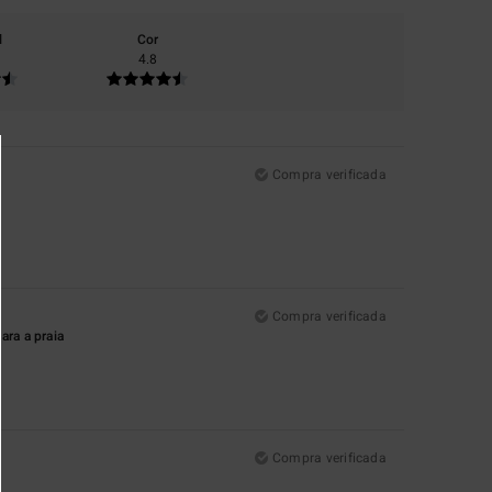
l
Cor
4.8
Compra verificada
Compra verificada
ara a praia
Compra verificada