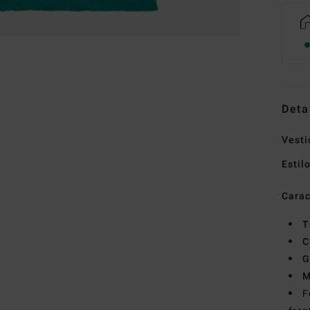
Deta
Vesti
Estil
Carac
T
C
G
M
F