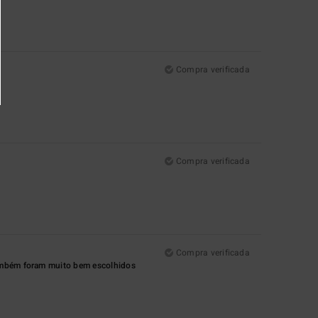
Compra verificada
Compra verificada
Compra verificada
também foram muito bem escolhidos