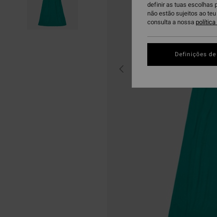
definir as tuas escolhas 
não estão sujeitos ao te
consulta a nossa
polític
Definições de