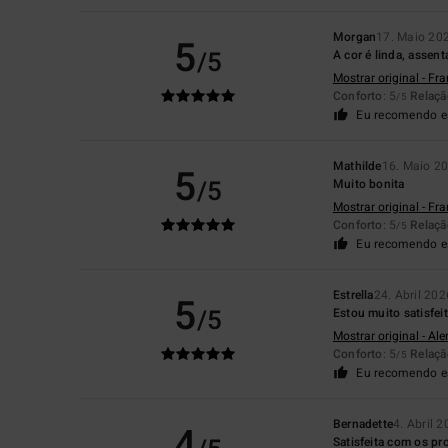
Morgan
17. Maio 20
5
/5
A cor é linda, assen
Mostrar original - Fr
Conforto
: 5
Relaçã
/5
Eu recomendo e
Mathilde
16. Maio 2
5
/5
Muito bonita
Mostrar original - Fr
Conforto
: 5
Relaçã
/5
Eu recomendo e
Estrella
24. Abril 202
5
/5
Estou muito satisfe
Mostrar original - Al
Conforto
: 5
Relaçã
/5
Eu recomendo e
Bernadette
4. Abril 
4
Satisfeita com os pr