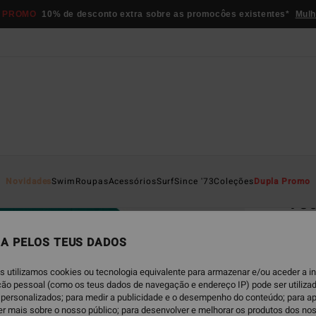
 PROMO
10% de desconto extra sobre as promocôes existentes*
Mulh
Página D
Novidades
Swim
Roupas
Acessórios
Surf
Since '73
Coleções
Dupla Promo
You
Vesti
A PELOS TEUS DADOS
4.8
€ 79,
s utilizamos cookies ou tecnologia equivalente para armazenar e/ou aceder a 
€ 4
ação pessoal (como os teus dados de navegação e endereço IP) pode ser utilizad
personalizados; para medir a publicidade e o desempenho do conteúdo; para a
er mais sobre o nosso público; para desenvolver e melhorar os produtos dos no