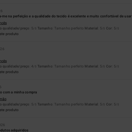
26
ta-me na perfeição e a qualidade do tecido é excelente e muito confortável de usar
ancês
o qualidade/preço
: 5
Tamanho
: Tamanho perfeito
Material
: 5
Cor
: 5
/5
/5
/5
ste produto
026
ancês
o qualidade/preço
: 4
Tamanho
: Tamanho perfeito
Material
: 5
Cor
: 5
/5
/5
/5
ste produto
6
ito com a minha compra
emão
o qualidade/preço
: 5
Tamanho
: Tamanho perfeito
Material
: 5
Cor
: 5
/5
/5
/5
ste produto
2026
odutos adquiridos