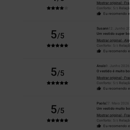
Mostrar original - Fr
Conforto
: 5
Relaçã
/5
Eu recomendo e
Susann
12. Junho 2
5
/5
Um vestido super bo
Mostrar original - Al
Conforto
: 5
Relaçã
/5
Eu recomendo e
Anaïs
9. Junho 2026
5
/5
O vestido é muito b
Mostrar original - Fr
Conforto
: 5
Relaçã
/5
Eu recomendo e
Paola
27. Maio 2026
5
/5
Um vestido muito bo
Mostrar original - Fr
Conforto
: 5
Relaçã
/5
Eu recomendo e