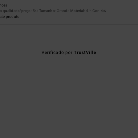
ancês
o qualidade/preço
: 5
Tamanho
: Grande
Material
: 4
Cor
: 4
/5
/5
/5
ste produto
Verificado por
TrustVille