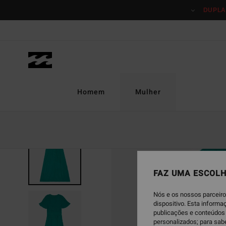
Avançar
DUPLA
para
a
informação
do
produto
Homem
Mulher
FAZ UMA ESCOLH
Nós e os nossos parceiro
dispositivo. Esta inform
publicações e conteúdos 
personalizados; para sab