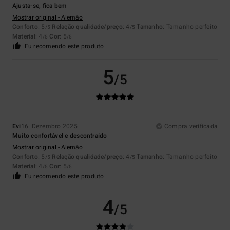
Ajusta-se, fica bem
Mostrar original - Alemão
Conforto
: 5
Relação qualidade/preço
: 4
Tamanho
: Tamanho perfeito
/5
/5
Material
: 4
Cor
: 5
/5
/5
Eu recomendo este produto
5
/5
Evi
16. Dezembro 2025
Compra verificada
Muito confortável e descontraído
Mostrar original - Alemão
Conforto
: 5
Relação qualidade/preço
: 4
Tamanho
: Tamanho perfeito
/5
/5
Material
: 4
Cor
: 5
/5
/5
Eu recomendo este produto
4
/5