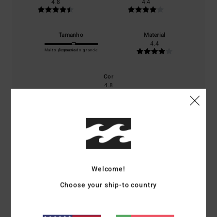
4.8
4.4
Tamanho
Material
4.4
Muito pequeno
Demasiado grande
Cor
4.8
5
/5
Welcome!
Choose your ship-to country
Barbara
17. Fevereiro 2026
Compra verificada
Calças super aconchegantes e quentinhas!
Mostrar original - Alemão
Conforto
: 5
Relação qualidade/preço
: 5
Tamanho
: Tamanho perfeito
/5
/5