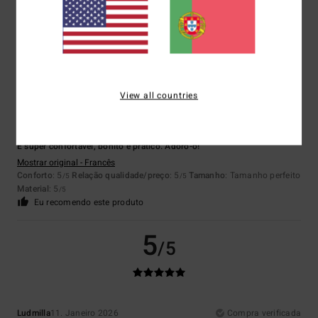
Material
: 5
Cor
: 5
/5
/5
Eu recomendo este produto
5
/5
View all countries
Emma
30. Janeiro 2026
Compra verificada
É super confortável, bonito e prático. Adoro-o!
Mostrar original - Francês
Conforto
: 5
Relação qualidade/preço
: 5
Tamanho
: Tamanho perfeito
/5
/5
Material
: 5
/5
Eu recomendo este produto
5
/5
Ludmilla
11. Janeiro 2026
Compra verificada