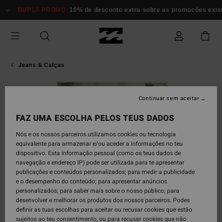
Avançar
DUPLA PROMO
10% de desconto extra sobre as promocôes existent
para
a
informação
do
produto
Jeans & Calças
Continuar sem aceitar
FAZ UMA ESCOLHA PELOS TEUS DADOS
Nós e os nossos parceiros utilizamos cookies ou tecnologia
equivalente para armazenar e/ou aceder a informações no teu
dispositivo. Esta informação pessoal (como os teus dados de
navegação e endereço IP) pode ser utilizada para te apresentar
publicações e conteúdos personalizados; para medir a publicidade
e o desempenho do conteúdo; para apresentar anúncios
personalizados; para saber mais sobre o nosso público; para
desenvolver e melhorar os produtos dos nossos parceiros. Podes
definir as tuas escolhas para aceitar ou recusar cookies que estão
sujeitos ao teu consentimento, ou para recusar cookies que não