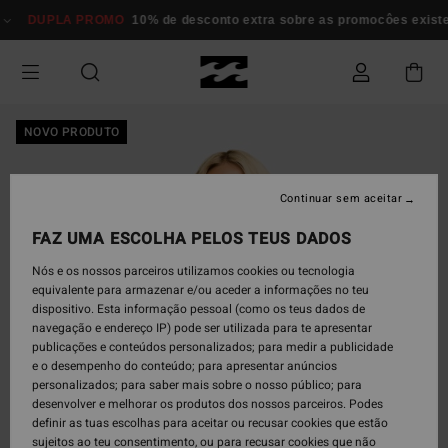
Avançar
DUPLA PROMO
10% de desconto extra sobre as promocôes existent
para
a
informação
do
produto
NOVO PRODUTO
Continuar sem aceitar
FAZ UMA ESCOLHA PELOS TEUS DADOS
Nós e os nossos parceiros utilizamos cookies ou tecnologia
equivalente para armazenar e/ou aceder a informações no teu
dispositivo. Esta informação pessoal (como os teus dados de
navegação e endereço IP) pode ser utilizada para te apresentar
publicações e conteúdos personalizados; para medir a publicidade
e o desempenho do conteúdo; para apresentar anúncios
personalizados; para saber mais sobre o nosso público; para
desenvolver e melhorar os produtos dos nossos parceiros. Podes
definir as tuas escolhas para aceitar ou recusar cookies que estão
sujeitos ao teu consentimento, ou para recusar cookies que não