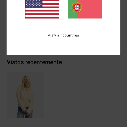
Materiais
[Tecido principal] 84% acrílico, 10% nylon, 6%
poliéster
View all countries
Envio& Devoluciones
Vistos recentemente