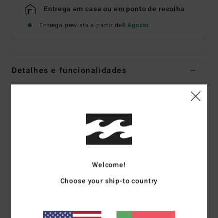
Entrega em casa ou em ponto de recolha
Entrega prevista a partir de
8 Agosto
Detalhes e funcionalidades
Camisola de malha Branco Mulher
Estilo
EBJSW00153
Código de Cor
wcp
Características
Tecido:
Ribana inglesa de calibre médio [84% acrílico,
10% nylon, 6% poliéster]
Welcome!
Corte:
relaxed
Choose your ship-to country
Gola redonda canelada com detalhe e botões de imitação
de madeira.
Etiqueta com logótipo à frente