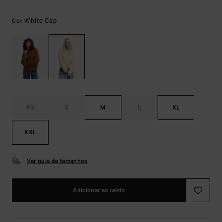
White Cap
Cor
XS
S
M
L
XL
XXL
Ver guia de tamanhos
Adicionar ao cesto