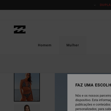
Avançar
DUPLA
para
a
informação
do
produto
Homem
Mulher
ONLY ONLINE
FAZ UMA ESCOLH
Nós e os nossos parceiro
dispositivo. Esta inform
publicações e conteúdos 
personalizados; para sab