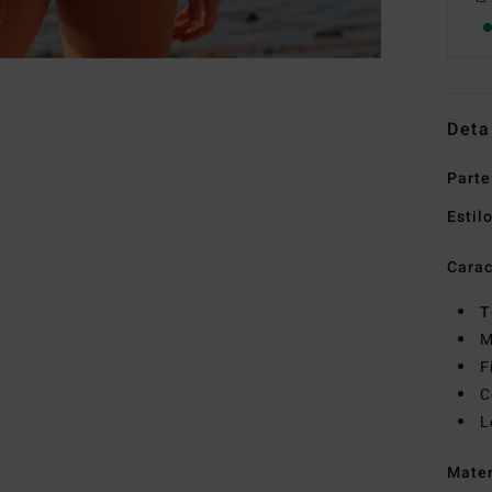
Deta
Parte
Estil
Carac
T
M
F
C
L
Mate