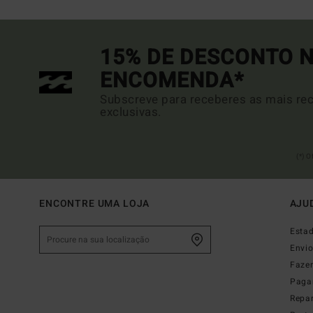
15% DE DESCONTO N
ENCOMENDA*
Subscreve para receberes as mais rec
exclusivas.
(*) 
ENCONTRE UMA LOJA
AJU
Esta
Envi
Faze
Paga
Repa