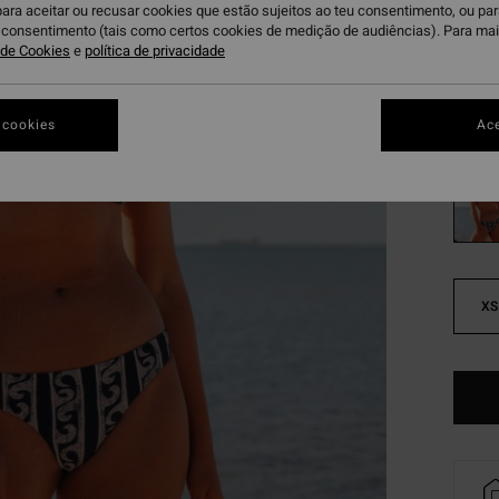
€ 2
para aceitar ou recusar cookies que estão sujeitos ao teu consentimento, ou pa
u consentimento (tais como certos cookies de medição de audiências). Para ma
OFERT
a de Cookies
e
política de privacidade
DUPLA
Bl
Cor
 cookies
Ace
XS