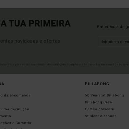
A TUA PRIMEIRA
Preferência de g
entes novidades e ofertas
Oferta válida para novos membros - As condições completas são descritas no e-mail de boas-v
DA
BILLABONG
do da encomenda
50 Years of Billabong
o
Billabong Crew
r uma devolução
Cartão presente
mento
Student discount
rações e Garantia