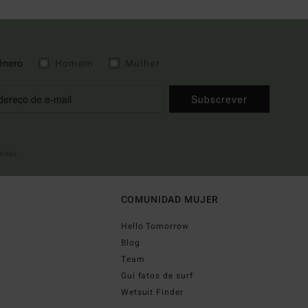
énero
Homem
Mulher
Subscrever
indas
COMUNIDAD MUJER
Hello Tomorrow
Blog
Team
Gui fatos de surf
Wetsuit Finder