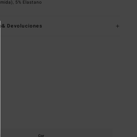
amida), 5% Elastano
o& Devoluciones
l
Cor