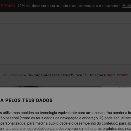
 PROMO
10% de desconto extra sobre as promocôes existentes*
Mulh
Página D
Novidades
Swim
Roupas
Acessórios
Surf
Since '73
Coleções
Dupla Promo
EC
Wav
Parte 
A PELOS TEUS DADOS
4.3
s utilizamos cookies ou tecnologia equivalente para armazenar e/ou aceder a 
ECO-B
ação pessoal (como os teus dados de navegação e endereço IP) pode ser utilizad
personalizados; para medir a publicidade e o desempenho do conteúdo; para a
€ 39,
er mais sobre o nosso público; para desenvolver e melhorar os produtos dos no