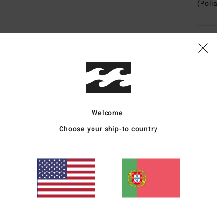
(Poli
Envi
Welcome!
Pontuação média
Choose your ship-to country
4.3
/5
baseado em
3 avaliações verificadas
desde Abril 2026
100% dos nossos clientes recomendam este produto
lação qualidade/preço
Tamanho
Materia