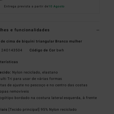
Entrega prevista a partir de
10 Agosto
lhes e funcionalidades
 de cima de biquíni triangular Branco mulher
o
24O143504
Código de Cor
bwh
terísticas
ecido:
Nylon reciclado, elastano
ulti Tri para usar de várias formas
itas de ajuste no pescoço e no centro das costas
opas removíveis
ogótipo bordado na costura lateral esquerda, à frente
riais
[Tecido principal] 95% Nylon reciclado