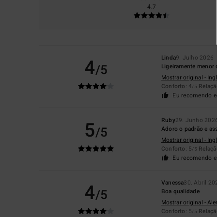
4.7
Linda
9. Julho 2026
4
/5
Ligeiramente menor 
Mostrar original - Ing
Conforto
: 4
Relaçã
/5
Eu recomendo e
Ruby
29. Junho 202
5
/5
Adoro o padrão e as
Mostrar original - Ing
Conforto
: 5
Relaçã
/5
Eu recomendo e
Vanessa
30. Abril 20
4
/5
Boa qualidade
Mostrar original - Al
Conforto
: 5
Relaçã
/5