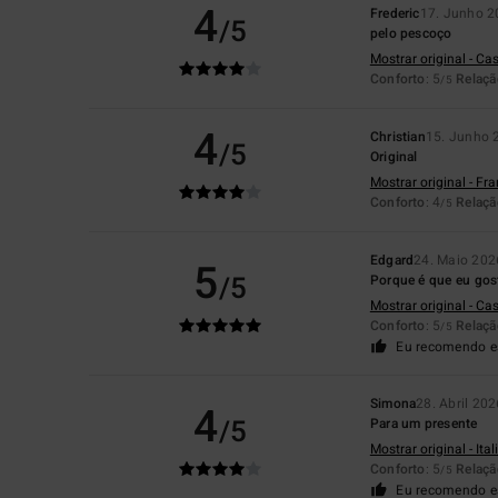
4
Frederic
17. Junho 2
/5
pelo pescoço
Mostrar original - Ca
Conforto
: 5
Relaçã
/5
4
Christian
15. Junho 
/5
Original
Mostrar original - Fr
Conforto
: 4
Relaçã
/5
Edgard
24. Maio 202
5
/5
Porque é que eu gos
Mostrar original - Ca
Conforto
: 5
Relaçã
/5
Eu recomendo e
Simona
28. Abril 202
4
/5
Para um presente
Mostrar original - Ita
Conforto
: 5
Relaçã
/5
Eu recomendo e