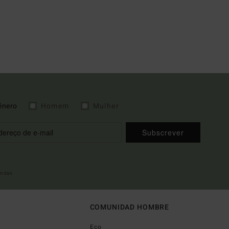
énero
Homem
Mulher
Subscrever
indas
COMUNIDAD HOMBRE
Eco