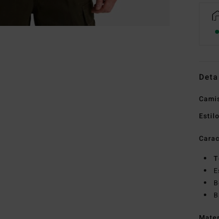
Deta
Cami
Estil
Carac
T
E
B
B
Mate