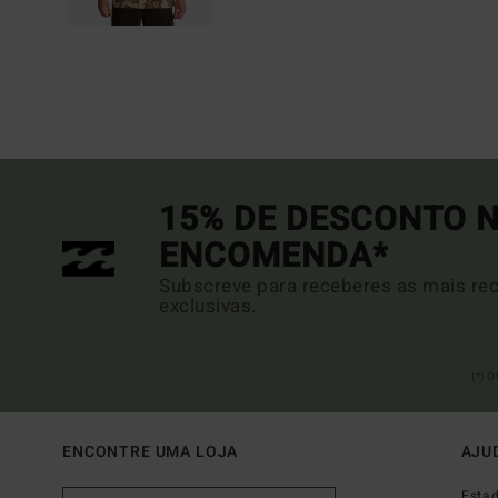
15% DE DESCONTO N
ENCOMENDA*
Subscreve para receberes as mais rec
exclusivas.
(*) 
ENCONTRE UMA LOJA
AJU
Esta