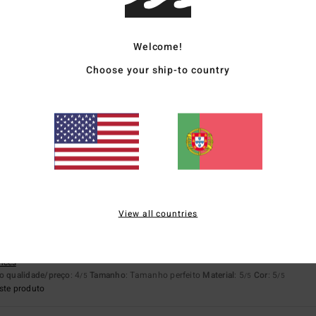
4.4
4.3
Muito pequeno
Demasiado grande
Welcome!
Choose your ship-to country
s à primeira vista não
ancês
o qualidade/preço
: 4
Tamanho
: Tamanho perfeito
Material
: 4
Cor
: 4
/5
/5
/5
6
stelhano
o qualidade/preço
: 5
Tamanho
: Tamanho perfeito
Material
: 4
Cor
: 3
/5
/5
/5
View all countries
26
osto muito do estilo
ancês
o qualidade/preço
: 4
Tamanho
: Tamanho perfeito
Material
: 5
Cor
: 5
/5
/5
/5
ste produto