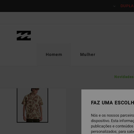
Avançar
DUPLA
para
a
informação
do
produto
Homem
Mulher
Novidades
FAZ UMA ESCOLH
Nós e os nossos parceiro
dispositivo. Esta inform
publicações e conteúdos 
personalizados; para sab