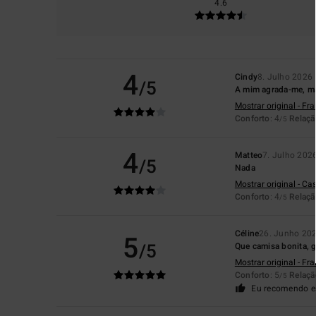
4.6
4
Cindy
8. Julho 2026
/5
A mim agrada-me, ma
Mostrar original - Fr
Conforto
: 4
Relaçã
/5
4
Matteo
7. Julho 202
/5
Nada
Mostrar original - Ca
Conforto
: 4
Relaçã
/5
Céline
26. Junho 20
5
/5
Que camisa bonita, g
Mostrar original - Fr
Conforto
: 5
Relaçã
/5
Eu recomendo e