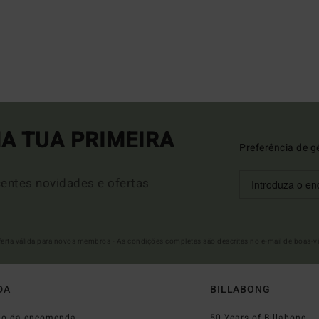
A TUA PRIMEIRA
Preferência de g
entes novidades e ofertas
Oferta válida para novos membros - As condições completas são descritas no e-mail de boas-v
DA
BILLABONG
do da encomenda
50 Years of Billabong