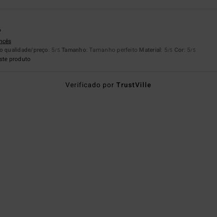
o
ancês
o qualidade/preço
: 5
Tamanho
: Tamanho perfeito
Material
: 5
Cor
: 5
/5
/5
/5
ste produto
Verificado por
TrustVille