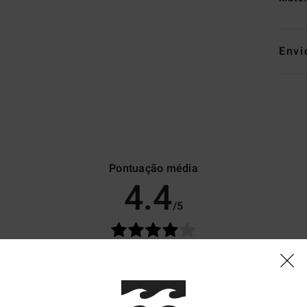
Envi
Pontuação média
4.4
/5
baseado em
8 avaliações verificadas
desde Abril 2026
50% dos nossos clientes recomendam este produto
lação qualidade/preço
Tamanho
Materia