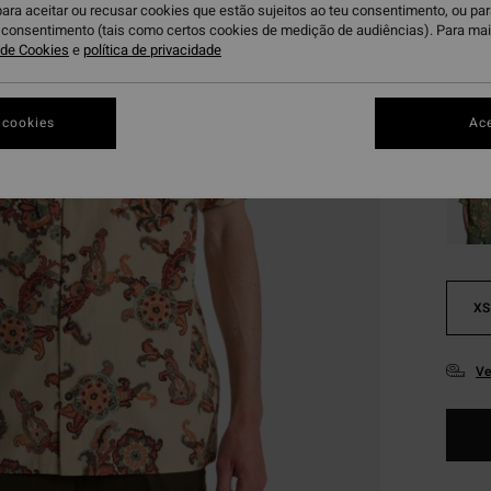
Paga 3
para aceitar ou recusar cookies que estão sujeitos ao teu consentimento, ou pa
u consentimento (tais como certos cookies de medição de audiências). Para ma
OFERT
a de Cookies
e
política de privacidade
DUPLA
 cookies
Ace
Ch
Cor
XS
Ve