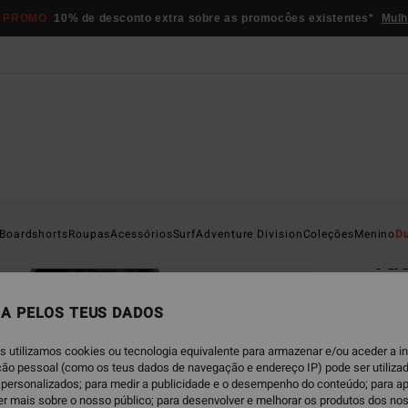
 PROMO
10% de desconto extra sobre as promocôes existentes*
Mulh
Página D
Boardshorts
Roupas
Acessórios
Surf
Adventure Division
Coleções
Menino
D
Va
Camis
A PELOS TEUS DADOS
4.4
€ 65,
s utilizamos cookies ou tecnologia equivalente para armazenar e/ou aceder a 
€ 4
ação pessoal (como os teus dados de navegação e endereço IP) pode ser utilizad
personalizados; para medir a publicidade e o desempenho do conteúdo; para a
er mais sobre o nosso público; para desenvolver e melhorar os produtos dos no