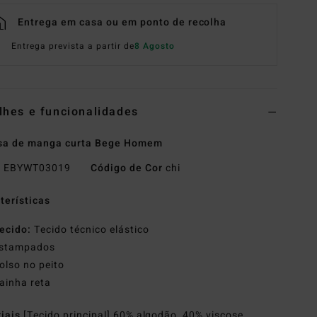
Entrega em casa ou em ponto de recolha
Entrega prevista a partir de
8 Agosto
lhes e funcionalidades
sa de manga curta Bege Homem
o
EBYWT03019
Código de Cor
chi
terísticas
ecido:
Tecido técnico elástico
stampados
olso no peito
ainha reta
riais
[Tecido principal] 60% algodão, 40% viscose