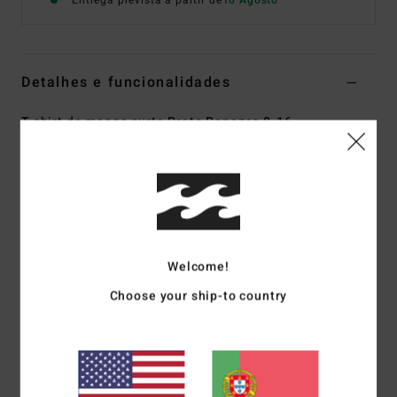
Entrega prevista a partir de
10 Agosto
Detalhes e funcionalidades
T-shirt de manga curta Preto Rapazes 8-16
Estilo
EBBZT00270
Código de Cor
rav
Características
Tecido:
jérsei de algodão [160 g/m2]
Corte:
premium
Welcome!
Gola redonda
Choose your ship-to country
Serigrafia no peito e costas
Etiqueta de tecido
Materiais
[Tecido principal] 70% algodão, 30% algodão
reciclado