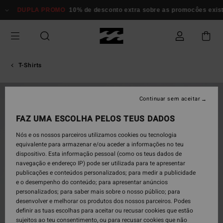
Avançar
DUPLA PROMO
10% de desconto extra sobre as promocôes existen
para
a
informação
do
produto
T-Shirts
NOVO PRODUTO
Continuar sem aceitar
FAZ UMA ESCOLHA PELOS TEUS DADOS
Nós e os nossos parceiros utilizamos cookies ou tecnologia
equivalente para armazenar e/ou aceder a informações no teu
dispositivo. Esta informação pessoal (como os teus dados de
navegação e endereço IP) pode ser utilizada para te apresentar
publicações e conteúdos personalizados; para medir a publicidade
e o desempenho do conteúdo; para apresentar anúncios
personalizados; para saber mais sobre o nosso público; para
desenvolver e melhorar os produtos dos nossos parceiros. Podes
definir as tuas escolhas para aceitar ou recusar cookies que estão
sujeitos ao teu consentimento, ou para recusar cookies que não