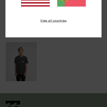
Envio& Devoluciones
View all countries
Vistos recentemente