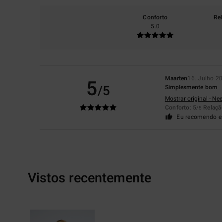
Conforto
Re
5.0
Maarten
16. Julho 2
5
/5
Simplesmente bom
Mostrar original - Ne
Conforto
: 5
Relaçã
/5
Eu recomendo e
Vistos recentemente