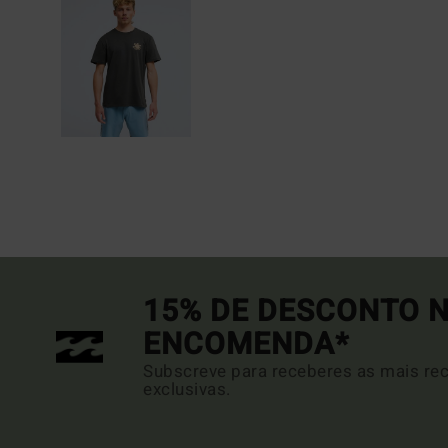
15% DE DESCONTO N
ENCOMENDA*
Subscreve para receberes as mais rec
exclusivas.