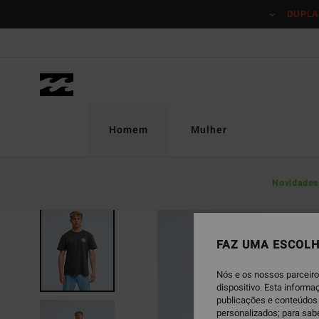
Avançar
DUPLA
para
a
informação
do
produto
Homem
Mulher
Novidades
NOVO PRODUTO
FAZ UMA ESCOLH
Nós e os nossos parceiro
dispositivo. Esta inform
publicações e conteúdos 
personalizados; para sab