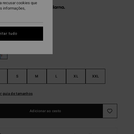
ra recusar cookies que
 x € 11,98 sem juros com a
is informações,
aven
itar tudo
S
M
L
XL
XXL
r guia de tamanhos
Adicionar ao cesto