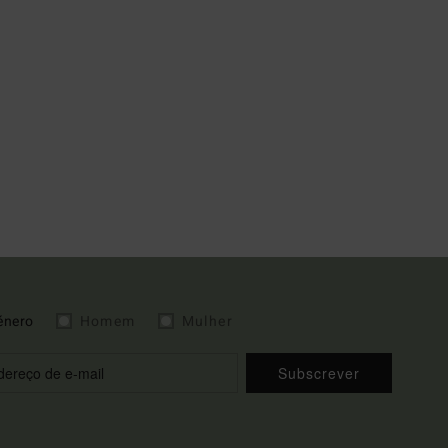
énero
Homem
Mulher
Subscrever