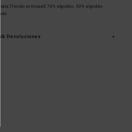
riais
[Tecido principal] 70% algodão, 30% algodão
lado
o& Devoluciones