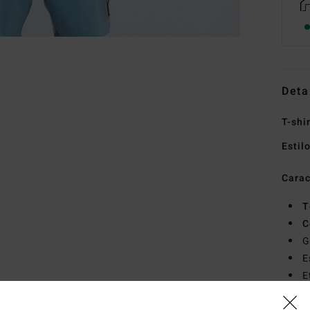
Deta
T-shi
Estil
Carac
T
C
G
E
E
C