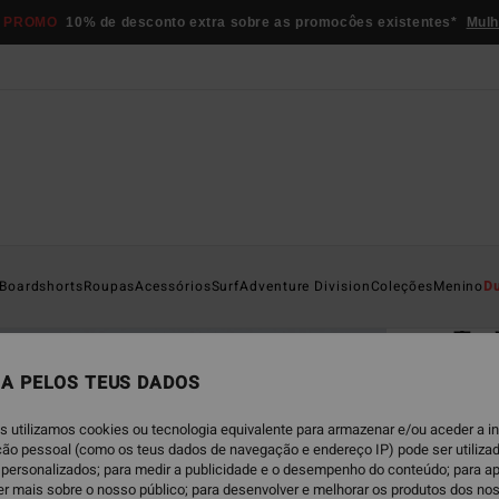
 PROMO
10% de desconto extra sobre as promocôes existentes*
Mulh
Página D
Boardshorts
Roupas
Acessórios
Surf
Adventure Division
Coleções
Menino
D
EC
Ty 
T-shi
A PELOS TEUS DADOS
5.0
s utilizamos cookies ou tecnologia equivalente para armazenar e/ou aceder a 
ECO-B
ação pessoal (como os teus dados de navegação e endereço IP) pode ser utilizad
€ 3
personalizados; para medir a publicidade e o desempenho do conteúdo; para a
er mais sobre o nosso público; para desenvolver e melhorar os produtos dos no