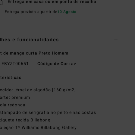
Entrega em casa ou em ponto de recolha
Entrega prevista a partir de
10 Agosto
lhes e funcionalidades
rt de manga curta Preto Homem
o
EBYZT00651
Código de Cor
rav
terísticas
ecido:
jérsei de algodão [160 g/m2]
orte:
premium
ola redonda
stampado de serigrafia no peito e nas costas
tiqueta tecida Billabong
oleção TY Williams Billabong Gallery