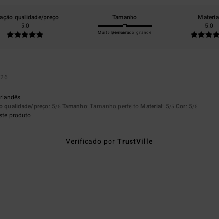
lação qualidade/preço
Tamanho
Materia
5.0
5.0
Muito pequeno
Demasiado grande
026
erlandês
o qualidade/preço
: 5
Tamanho
: Tamanho perfeito
Material
: 5
Cor
: 5
/5
/5
/5
ste produto
Verificado por
TrustVille