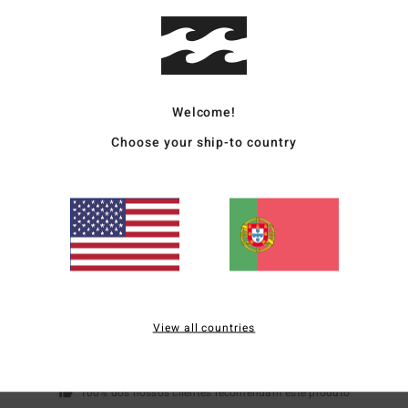
Mate
recic
Envi
Welcome!
Choose your ship-to country
Pontuação média
5.0
/5
View all countries
baseado em
1 avaliações verificadas
desde Julho 2026
100% dos nossos clientes recomendam este produto