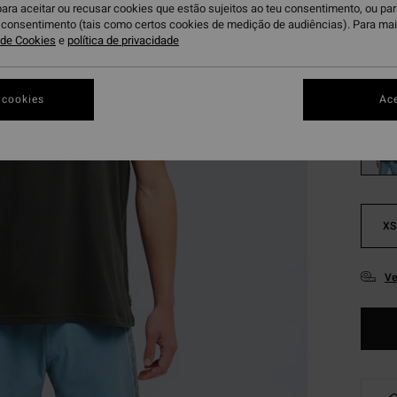
para aceitar ou recusar cookies que estão sujeitos ao teu consentimento, ou pa
Paga 3
u consentimento (tais como certos cookies de medição de audiências). Para ma
a de Cookies
e
política de privacidade
R
Cor
 cookies
Ace
XS
Ve