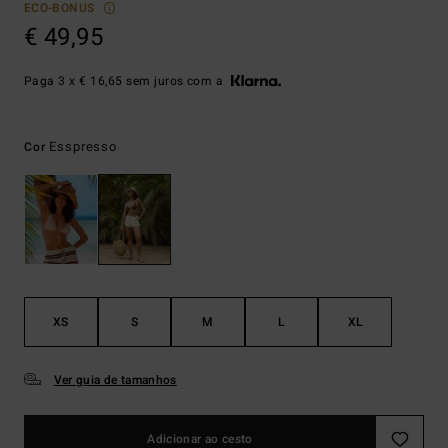
ECO-BONUS
€ 49,95
Paga 3 x € 16,65 sem juros com a
Esspresso
Cor
XS
S
M
L
XL
Ver guia de tamanhos
Adicionar ao cesto