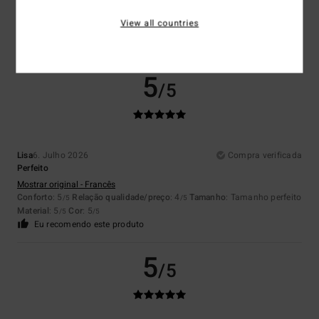
Perfeito
Mostrar original - Francês
View all countries
Conforto
: 5
Relação qualidade/preço
: 4
Material
: 5
Cor
: 5
/5
/5
/5
/5
Eu recomendo este produto
5
/5
Lisa
6. Julho 2026
Compra verificada
Perfeito
Mostrar original - Francês
Conforto
: 5
Relação qualidade/preço
: 4
Tamanho
: Tamanho perfeito
/5
/5
Material
: 5
Cor
: 5
/5
/5
Eu recomendo este produto
5
/5