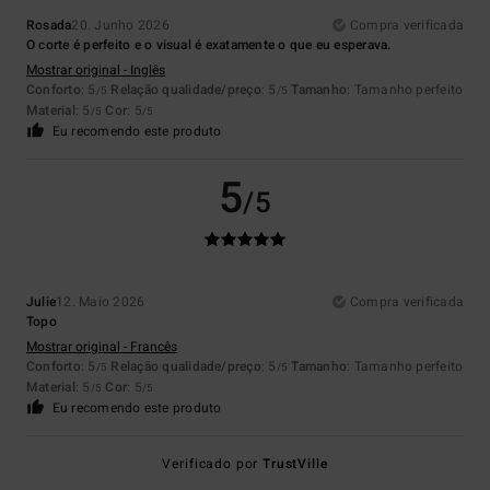
Rosada
20. Junho 2026
Compra verificada
O corte é perfeito e o visual é exatamente o que eu esperava.
Mostrar original - Inglês
Conforto
: 5
Relação qualidade/preço
: 5
Tamanho
: Tamanho perfeito
/5
/5
Material
: 5
Cor
: 5
/5
/5
Eu recomendo este produto
5
/5
Julie
12. Maio 2026
Compra verificada
Topo
Mostrar original - Francês
Conforto
: 5
Relação qualidade/preço
: 5
Tamanho
: Tamanho perfeito
/5
/5
Material
: 5
Cor
: 5
/5
/5
Eu recomendo este produto
Verificado por
TrustVille