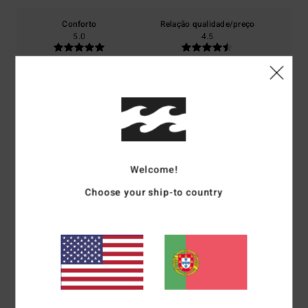
Conforto
Relação qualidade/preço
5.0
4.5
Tamanho
Material
5.0
Muito pequeno
Demasiado grande
Cor
5.0
Welcome!
Choose your ship-to country
5
/5
Lisa
6. Julho 2026
Compra verificada