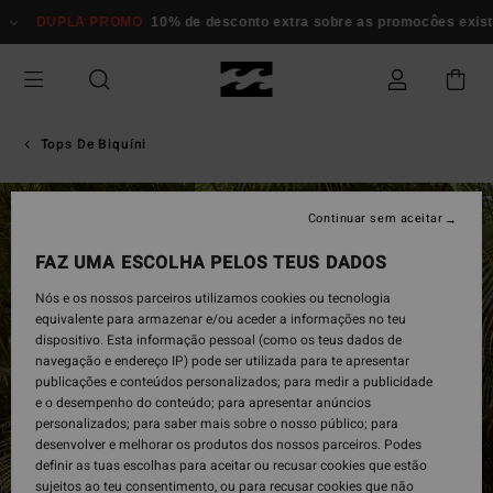
Avançar
DUPLA PROMO
10% de desconto extra sobre as promocôes existente
para
a
informação
do
produto
Tops De Biquíni
Continuar sem aceitar
FAZ UMA ESCOLHA PELOS TEUS DADOS
Nós e os nossos parceiros utilizamos cookies ou tecnologia
equivalente para armazenar e/ou aceder a informações no teu
dispositivo. Esta informação pessoal (como os teus dados de
navegação e endereço IP) pode ser utilizada para te apresentar
publicações e conteúdos personalizados; para medir a publicidade
e o desempenho do conteúdo; para apresentar anúncios
personalizados; para saber mais sobre o nosso público; para
desenvolver e melhorar os produtos dos nossos parceiros. Podes
definir as tuas escolhas para aceitar ou recusar cookies que estão
sujeitos ao teu consentimento, ou para recusar cookies que não