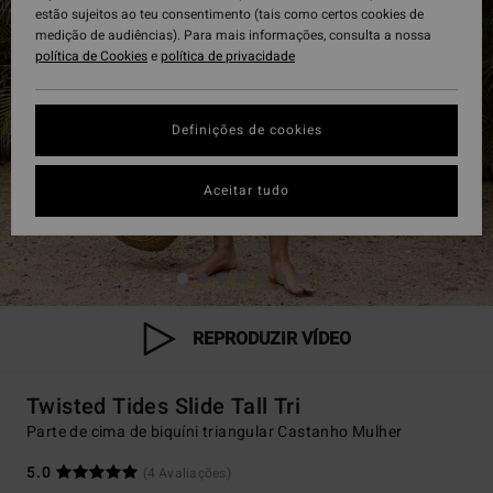
estão sujeitos ao teu consentimento (tais como certos cookies de
medição de audiências). Para mais informações, consulta a nossa
política de Cookies
e
política de privacidade
Definições de cookies
Aceitar tudo
REPRODUZIR VÍDEO
Twisted Tides Slide Tall Tri
Parte de cima de biquíni triangular Castanho Mulher
5.0
(4 Avaliações)