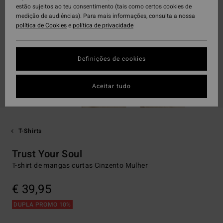
estão sujeitos ao teu consentimento (tais como certos cookies de
medição de audiências). Para mais informações, consulta a nossa
política de Cookies
e
política de privacidade
Definições de cookies
Aceitar tudo
T-Shirts
Trust Your Soul
T-shirt de mangas curtas Cinzento Mulher
€ 39,95
DUPLA PROMO 10%