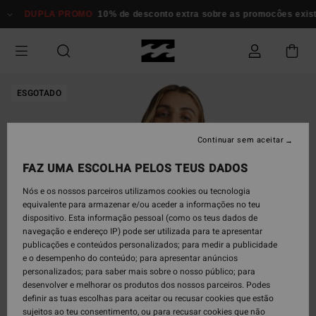
Avançar
DUPLA PROMO
10% de desconto extra sobre as promocôes existen
para
a
informação
do
produto
ESGOTADO
Continuar sem aceitar
FAZ UMA ESCOLHA PELOS TEUS DADOS
Nós e os nossos parceiros utilizamos cookies ou tecnologia
equivalente para armazenar e/ou aceder a informações no teu
dispositivo. Esta informação pessoal (como os teus dados de
navegação e endereço IP) pode ser utilizada para te apresentar
publicações e conteúdos personalizados; para medir a publicidade
e o desempenho do conteúdo; para apresentar anúncios
personalizados; para saber mais sobre o nosso público; para
desenvolver e melhorar os produtos dos nossos parceiros. Podes
definir as tuas escolhas para aceitar ou recusar cookies que estão
sujeitos ao teu consentimento, ou para recusar cookies que não