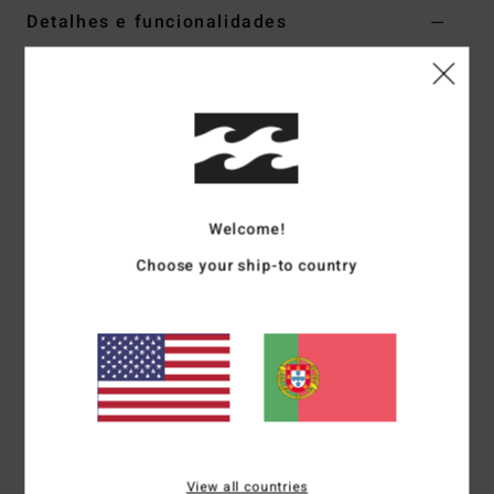
Detalhes e funcionalidades
T-shirt de mangas curtas Cinzento Mulher
Estilo
UBJZT00489
Código de Cor
mvr
Características
Coleção:
Coleção My Kinda Outback
Welcome!
Tecido:
Tecido canelado de algodão 1x1
Tingimento/Lavagem:
Tingimento em peça com lavagem
Choose your ship-to country
normal
Corte:
Aconchegado
Gola:
Gola em barco
Mangas:
Mangas curtas
Marca:
Serigrafia com tinta de tato suave
Materiais
[Tecido principal] 100% algodão
View all countries