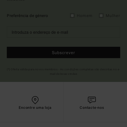
Preferência de género
Homem
Mulher
Subscrever
(*) Oferta válida para novos membros - As condições completas são descritas no e-
mail de boas-vindas
Encontre uma loja
Contacte-nos