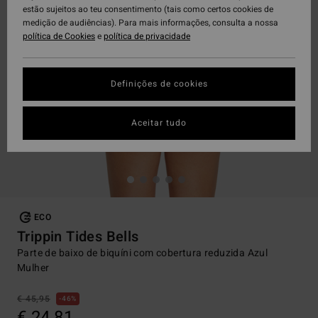
estão sujeitos ao teu consentimento (tais como certos cookies de
medição de audiências). Para mais informações, consulta a nossa
política de Cookies
e
política de privacidade
Definições de cookies
Aceitar tudo
ECO
Trippin Tides Bells
Parte de baixo de biquíni com cobertura reduzida Azul
Mulher
€ 45,95
46%
€ 24,81