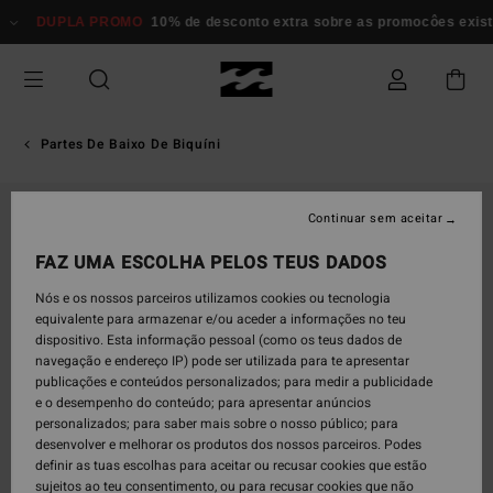
Avançar
DUPLA PROMO
10% de desconto extra sobre as promocôes existent
para
a
informação
do
produto
Partes De Baixo De Biquíni
Continuar sem aceitar
FAZ UMA ESCOLHA PELOS TEUS DADOS
Nós e os nossos parceiros utilizamos cookies ou tecnologia
equivalente para armazenar e/ou aceder a informações no teu
dispositivo. Esta informação pessoal (como os teus dados de
navegação e endereço IP) pode ser utilizada para te apresentar
publicações e conteúdos personalizados; para medir a publicidade
e o desempenho do conteúdo; para apresentar anúncios
personalizados; para saber mais sobre o nosso público; para
desenvolver e melhorar os produtos dos nossos parceiros. Podes
definir as tuas escolhas para aceitar ou recusar cookies que estão
sujeitos ao teu consentimento, ou para recusar cookies que não