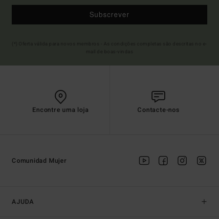
Subscrever
(*) Oferta válida para novos membros - As condições completas são descritas no e-
mail de boas-vindas
Encontre uma loja
Contacte-nos
Comunidad Mujer
AJUDA