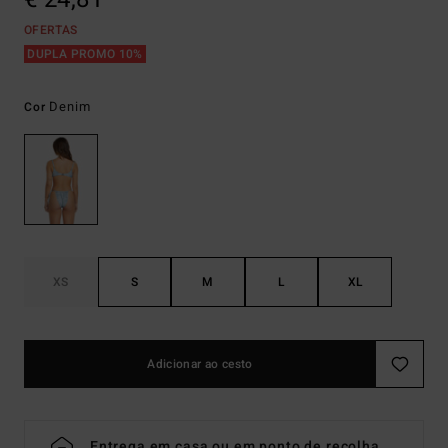
OFERTAS
DUPLA PROMO 10%
Denim
Cor
XS
S
M
L
XL
Adicionar ao cesto
Entrega em casa ou em ponto de recolha