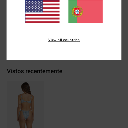
Cobertura:
Reduzida
Etiqueta da marca:
Bordado do logótipo atrás, no centro
Materiais
78% nylon, 22% elastano
View all countries
Envio& Devoluciones
Vistos recentemente