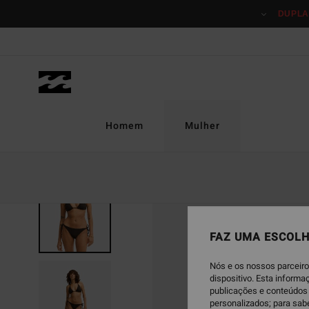
Avançar
DUPLA
para
a
informação
do
produto
Homem
Mulher
NOVO PRODUTO
FAZ UMA ESCOLH
Nós e os nossos parceiro
dispositivo. Esta inform
publicações e conteúdos 
personalizados; para sab