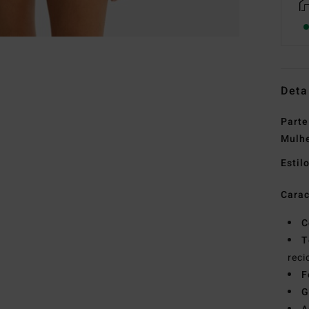
Deta
Parte
Mulh
Estil
Carac
C
T
reci
F
G