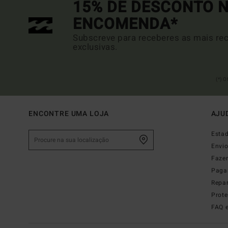
15% DE DESCONTO N
ENCOMENDA*
Subscreve para receberes as mais rec
exclusivas.
(*) 
ENCONTRE UMA LOJA
AJU
Esta
Envi
Faze
Paga
Repa
Prot
FAQ 