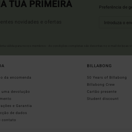
A TUA PRIMEIRA
Preferência de g
entes novidades e ofertas
Oferta válida para novos membros - As condições completas são descritas no e-mail de boas-v
DA
BILLABONG
do da encomenda
50 Years of Billabong
o
Billabong Crew
r uma devolução
Cartão presente
mento
Student discount
rações e Garantia
ecção de dados
e contato