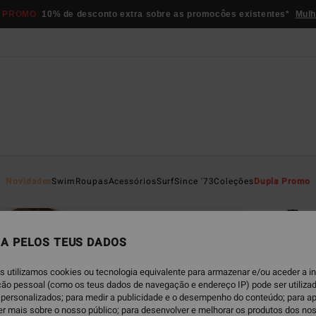
 PROMO
10% de desconto extra sobre as promocôes existentes*
Mulh
Página D
Novidades
Swim
Roupas
Acessórios
Surf
Since '73
Coleções
Dupla Promo
EC
Tan
Parte
A PELOS TEUS DADOS
4.0
s utilizamos cookies ou tecnologia equivalente para armazenar e/ou aceder a 
ECO-B
ação pessoal (como os teus dados de navegação e endereço IP) pode ser utilizad
€ 4
personalizados; para medir a publicidade e o desempenho do conteúdo; para a
er mais sobre o nosso público; para desenvolver e melhorar os produtos dos no