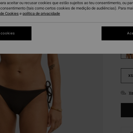
para aceitar ou recusar cookies que estão sujeitos ao teu consentimento, ou pa
Paga 3
u consentimento (tais como certos cookies de medição de audiências). Para ma
a de Cookies
e
política de privacidade
Bl
Cor
 cookies
Ace
XS
Ve