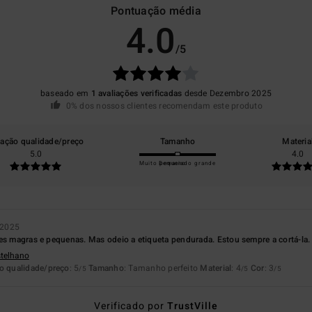
Pontuação média
4.0
/5
baseado em
1 avaliações verificadas
desde Dezembro 2025
0% dos nossos clientes recomendam este produto
lação qualidade/preço
Tamanho
Materia
5.0
4.0
Muito pequeno
Demasiado grande
 2025
es magras e pequenas. Mas odeio a etiqueta pendurada. Estou sempre a cortá-la.
stelhano
o qualidade/preço
: 5
Tamanho
: Tamanho perfeito
Material
: 4
Cor
: 3
/5
/5
/5
Verificado por
TrustVille