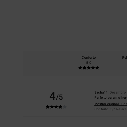
Conforto
Re
5.0
4
Sacha
11. Dezembro
/5
Perfeito para mulher
Mostrar original - Ca
Conforto
: 5
Relaçã
/5