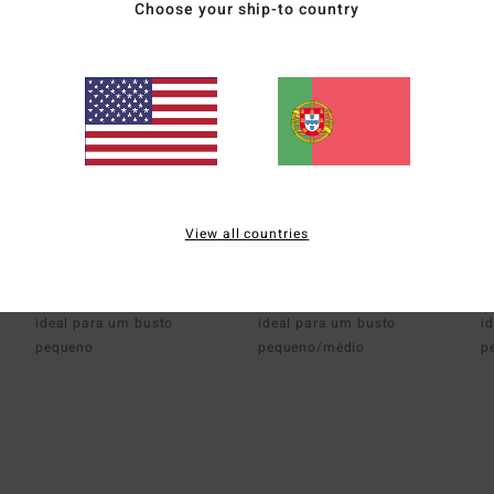
Choose your ship-to country
View all countries
Plunge
Bandeau
B
cobertura média
cobertura média
c
ideal para um busto
ideal para um busto
i
pequeno
pequeno/médio
p