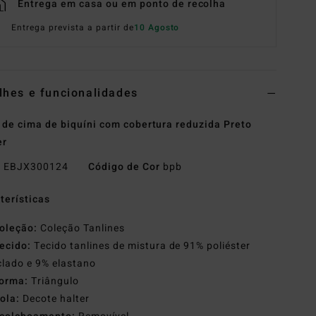
Entrega em casa ou em ponto de recolha
Entrega prevista a partir de
10 Agosto
lhes e funcionalidades
 de cima de biquíni com cobertura reduzida Preto
er
o
EBJX300124
Código de Cor
bpb
terísticas
oleção:
Coleção Tanlines
ecido:
Tecido tanlines de mistura de 91% poliéster
clado e 9% elastano
orma:
Triângulo
ola:
Decote halter