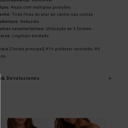
colchoamento:
Removível
lças:
Alças com múltiplas posições
echo:
Tiras finas de atar ao centro nas costas
obertura:
Reduzida
utras características:
Utilização de 3 formas
arca:
Logótipo bordado
riais
[Tecido principal] 91% poliéster reciclado, 9%
ano
o& Devoluciones