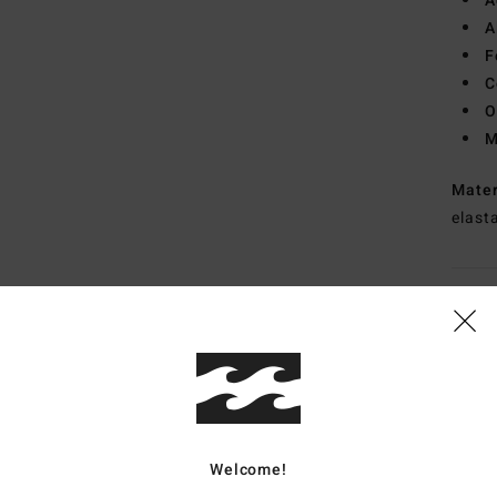
A
A
F
C
O
M
Mate
elast
Envi
Whats the Coverage
Welcome!