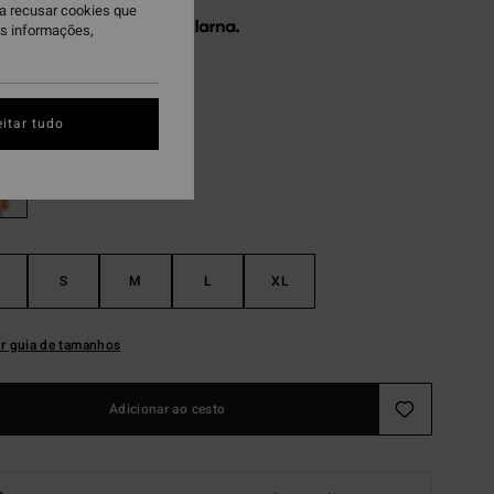
ra recusar cookies que
 x € 15,32 sem juros com a
is informações,
ack Pebble
itar tudo
S
M
L
XL
r guia de tamanhos
Adicionar ao cesto