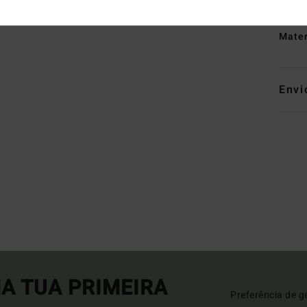
marc
Mate
Envi
A TUA PRIMEIRA
Preferência de g