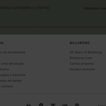
entes novidades e ofertas
Oferta válida para novos membros - As condições completas são descritas no e-mail de boas-v
DA
BILLABONG
do da encomenda
50 Years of Billabong
o
Billabong Crew
r uma devolução
Cartão presente
mento
Student discount
rações e Garantia
ecção de dados
e contato