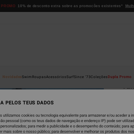
 PROMO
10% de desconto extra sobre as promocôes existentes*
Mulh
Página D
Novidades
Swim
Roupas
Acessórios
Surf
Since '73
Coleções
Dupla Promo
Tan
Parte
A PELOS TEUS DADOS
€ 49,
€ 2
s utilizamos cookies ou tecnologia equivalente para armazenar e/ou aceder a 
ação pessoal (como os teus dados de navegação e endereço IP) pode ser utilizad
OFERT
personalizados; para medir a publicidade e o desempenho do conteúdo; para a
er mais sobre o nosso público; para desenvolver e melhorar os produtos dos no
DUPLA