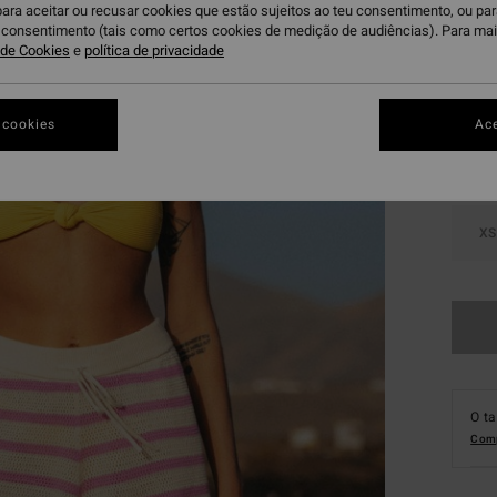
para aceitar ou recusar cookies que estão sujeitos ao teu consentimento, ou pa
u consentimento (tais como certos cookies de medição de audiências). Para ma
Su
a de Cookies
e
política de privacidade
Cor
 cookies
Ace
XS
O t
Comp