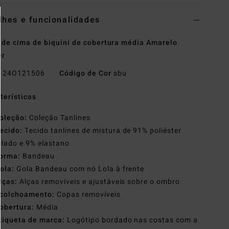
lhes e funcionalidades
 de cima de biquíni de cobertura média Amarelo
er
o
24O121506
Código de Cor
sbu
terísticas
oleção:
Coleção Tanlines
ecido:
Tecido tanlines de mistura de 91% poliéster
clado e 9% elastano
orma:
Bandeau
ola:
Gola Bandeau com nó Lola à frente
lças:
Alças removíveis e ajustáveis sobre o ombro
colchoamento:
Copas removíveis
obertura:
Média
tiqueta de marca:
Logótipo bordado nas costas com a