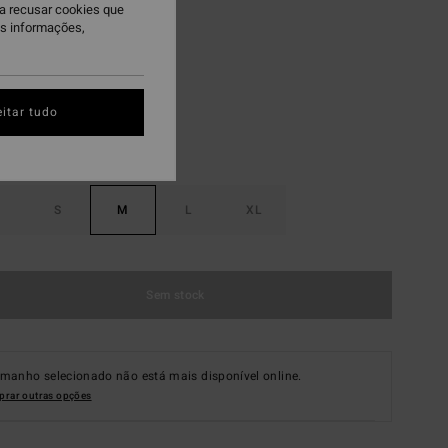
ra recusar cookies que
is informações,
nburst
itar tudo
S
M
L
XL
Sem stock
amanho selecionado não está mais disponível online.
rar outras opções