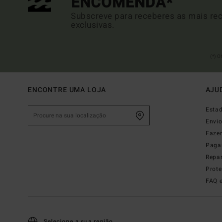
ENCOMENDA*
Subscreve para receberes as mais rec
exclusivas.
(*) 
ENCONTRE UMA LOJA
AJU
Esta
Envi
Faze
Paga
Repa
Prot
FAQ 
Selecione a sua região