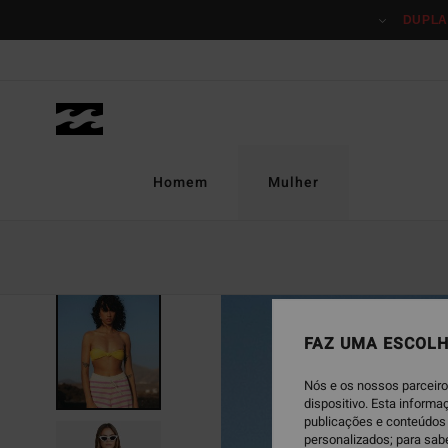
Avançar
DUPLA
para
a
informação
do
produto
Homem
Mulher
FAZ UMA ESCOLH
Nós e os nossos parceiro
dispositivo. Esta inform
publicações e conteúdos 
personalizados; para sab