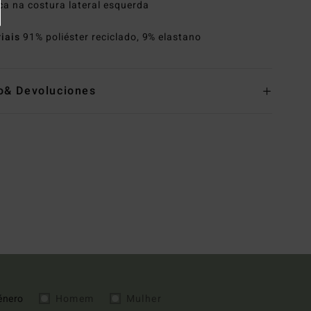
a na costura lateral esquerda
riais
91% poliéster reciclado, 9% elastano
o& Devoluciones
énero
Homem
Mulher