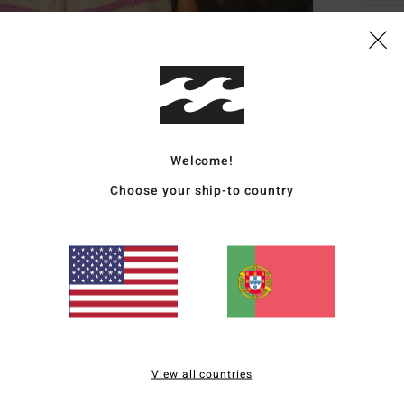
Deta
Parte
Mulh
Estil
Welcome!
Carac
Choose your ship-to country
C
T
reci
F
G
A
A
C
View all countries
E