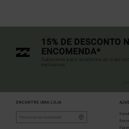
15% DE DESCONTO N
ENCOMENDA*
Subscreve para receberes as mais rec
exclusivas.
(*) 
ENCONTRE UMA LOJA
AJU
Esta
Envi
Faze