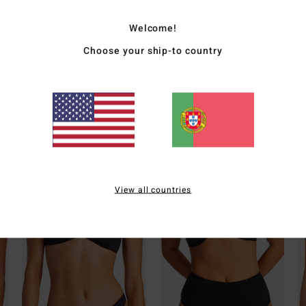
elast
Welcome!
Choose your ship-to country
Envi
Whats the Coverage
View all countries