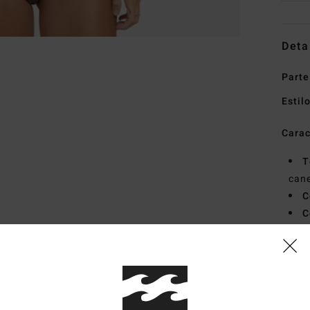
Deta
Parte
Estil
Carac
T
can
C
C
A
F
B
Mate