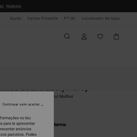
er
Homem
Ajuda
Cartao Presente
PT (€)
Localizador de lojas
e Início
Mulher
Swim
Tops De Biquíni
lines Bound Jaclyn Crop
de cima de biquíni curta Azul Mulher
Continuar sem aceitar
9,95
informações no teu
a para te apresentar
 x € 16,65 sem juros com a
presentar anúncios
ssos parceiros. Podes