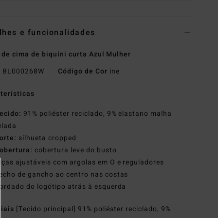
lhes e funcionalidades
 de cima de biquíni curta Azul Mulher
o
BL000268W
Código de Cor
ine
terísticas
ecido:
91% poliéster reciclado, 9% elastano malha
elada
orte:
silhueta cropped
obertura:
cobertura leve do busto
lças ajustáveis com argolas em O e reguladores
echo de gancho ao centro nas costas
ordado do logótipo atrás à esquerda
riais
[Tecido principal] 91% poliéster reciclado, 9%