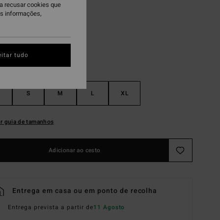
ra recusar cookies que
ncense
is informações,
itar tudo
S
M
L
XL
r guia de tamanhos
Adicionar ao cesto
Entrega em casa ou em ponto de recolha
Entrega prevista a partir de
11 Agosto