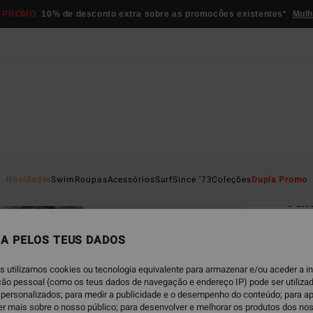
 PROMO
10% de desconto extra sobre as promocôes existentes*
Mulh
Página D
Novidades
Swim
Roupas
Acessórios
Surf
Since '73
Coleções
Dupla Promo
Tan
Parte 
A PELOS TEUS DADOS
€ 4
s utilizamos cookies ou tecnologia equivalente para armazenar e/ou aceder a 
ação pessoal (como os teus dados de navegação e endereço IP) pode ser utilizad
Paga 3
personalizados; para medir a publicidade e o desempenho do conteúdo; para a
er mais sobre o nosso público; para desenvolver e melhorar os produtos dos no