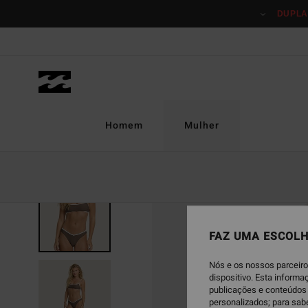
Avançar
DUPLA
para
a
informação
do
produto
Homem
Mulher
NOVO PRODUTO
FAZ UMA ESCOLH
Nós e os nossos parceiro
dispositivo. Esta inform
publicações e conteúdos 
personalizados; para sab