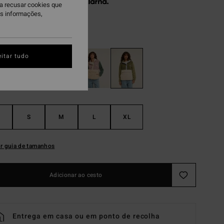
 x € 29,98 sem juros com a
ra recusar cookies que
is informações,
ite Cap
itar tudo
S
M
L
XL
r guia de tamanhos
Adicionar ao cesto
Entrega em casa ou em ponto de recolha