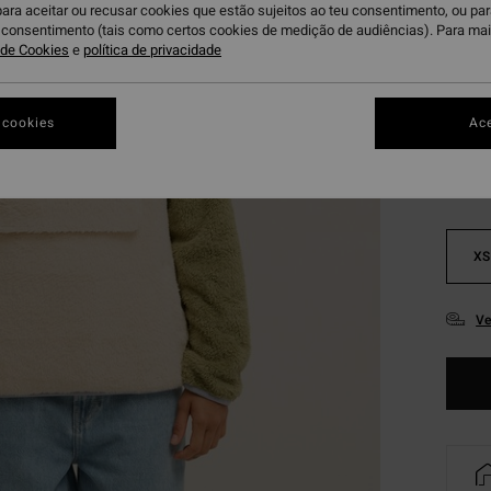
Paga 3
para aceitar ou recusar cookies que estão sujeitos ao teu consentimento, ou pa
u consentimento (tais como certos cookies de medição de audiências). Para ma
a de Cookies
e
política de privacidade
Wh
Cor
 cookies
Ace
XS
Ve