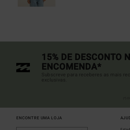
15% DE DESCONTO N
ENCOMENDA*
Subscreve para receberes as mais rec
exclusivas.
(*) 
ENCONTRE UMA LOJA
AJU
Esta