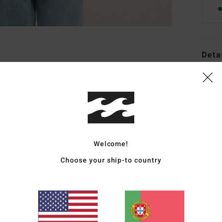
Deta
Fleec
Estil
Carac
T
Welcome!
C
Choose your ship-to country
C
G
G
B
B