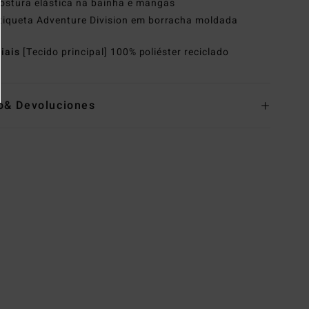
ostura elástica na bainha e mangas
tiqueta Adventure Division em borracha moldada
riais
[Tecido principal] 100% poliéster reciclado
o& Devoluciones