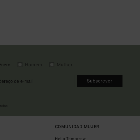
énero
Homem
Mulher
Subscrever
indas
COMUNIDAD MUJER
Hello Tomorrow