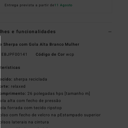
Entrega prevista a partir de
11 Agosto
lhes e funcionalidades
e Sherpa com Gola Alta Branco Mulher
o
EBJPF00141
Código de Cor
wcp
terísticas
ecido:
sherpa reciclada
orte:
relaxed
omprimento:
26 polegadas hps [tamanho m]
ola alta com fecho de pressão
ola forrada com tecido ripstop
olso com fecho de velcro na pEstampado superior
olsos laterais na cintura