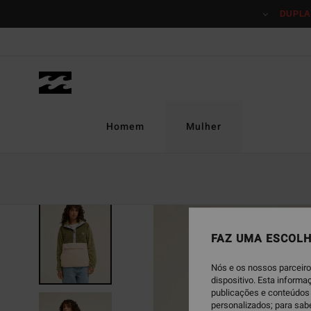
Avançar
DUPLA
para
a
informação
do
produto
Homem
Mulher
NOVO PRODUTO
FAZ UMA ESCOLH
Nós e os nossos parceiro
dispositivo. Esta inform
publicações e conteúdos 
personalizados; para sab