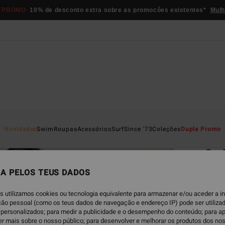
 PROMO
10% de desconto extra sobre as promocôes existentes*
Mulh
Página D
Novidades
Swim
Roupas
Acessórios
Surf
Since '73
Coleções
Dupla Promo
EC
Sw
Fleec
A PELOS TEUS DADOS
ECO-B
s utilizamos cookies ou tecnologia equivalente para armazenar e/ou aceder a 
€ 8
ação pessoal (como os teus dados de navegação e endereço IP) pode ser utilizad
personalizados; para medir a publicidade e o desempenho do conteúdo; para a
er mais sobre o nosso público; para desenvolver e melhorar os produtos dos no