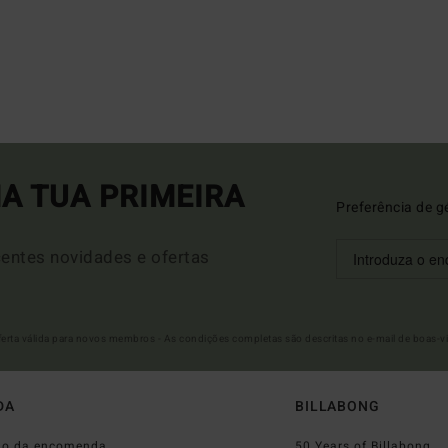
A TUA PRIMEIRA
Preferência de g
entes novidades e ofertas
Oferta válida para novos membros - As condições completas são descritas no e-mail de boas-v
DA
BILLABONG
do da encomenda
50 Years of Billabong