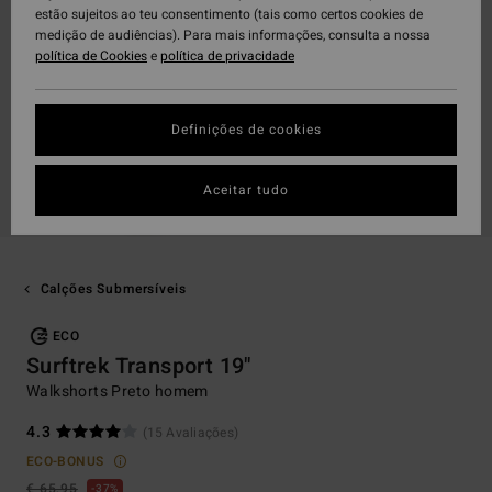
estão sujeitos ao teu consentimento (tais como certos cookies de
medição de audiências). Para mais informações, consulta a nossa
política de Cookies
e
política de privacidade
Definições de cookies
Aceitar tudo
Calções Submersíveis
ECO
Surftrek Transport 19"
Walkshorts Preto homem
4.3
(15 Avaliações)
ECO-BONUS
€ 65,95
37%