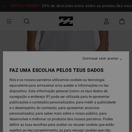
Avançar
DUPLA PROMO
10% de desconto extra sobre as promocôes exi
para
a
informação
do
produto
Continuar sem aceitar
FAZ UMA ESCOLHA PELOS TEUS DADOS
Nós e os nossos parceiros utilizamos cookies ou tecnologia
equivalente para armazenar e/ou aceder a informações no teu
dispositivo. Esta informação pessoal (como os teus dados de
navegação e endereço IP) pode ser utilizada para te apresentar
publicações e conteúdos personalizados; para medir a publicidade
e o desempenho do conteúdo; para apresentar anúncios
personalizados; para saber mais sobre o nosso público; para
desenvolver e melhorar os produtos dos nossos parceiros. Podes
definir as tuas escolhas para aceitar ou recusar cookies que estão
sujeitos ao teu consentimento, ou para recusar cookies que não