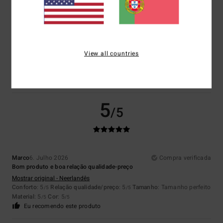
Jose Manuel
6. Julho 2026
Compra verificada
Leve e confortável
Mostrar original - Castelhano
View all countries
Conforto
: 5
Relação qualidade/preço
: 4
Tamanho
: Tamanho perfeito
/5
/5
Material
: 5
Cor
: 5
/5
/5
Eu recomendo este produto
5
/5
Marco
6. Julho 2026
Compra verificada
Bom produto e boa relação qualidade-preço
Mostrar original - Neerlandês
Conforto
: 5
Relação qualidade/preço
: 5
Tamanho
: Tamanho perfeito
/5
/5
Material
: 5
Cor
: 5
/5
/5
Eu recomendo este produto