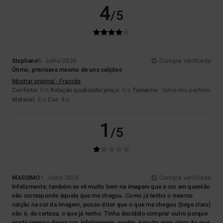
4
/5
Stephane
5. Julho 2026
Compra verificada
Ótimo, precisava mesmo de uns calções
Mostrar original - Francês
Conforto
: 5
Relação qualidade/preço
: 5
Tamanho
: Tamanho perfeito
/5
/5
Material
: 5
Cor
: 4
/5
/5
1
/5
MASSIMO
1. Julho 2026
Compra verificada
Infelizmente, também se vê muito bem na imagem que a cor em questão
não corresponde àquela que me chegou. Como já tenho o mesmo
calção na cor da imagem, posso dizer que o que me chegou (bege claro)
não é, de certeza, o que já tenho. Tinha decidido comprar outro porque
gosto imenso dessa cor. Infelizmente, porém, é muito mais claro do que