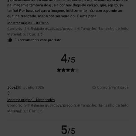
na imagem e também do que a cor real daquele calção, que, repito, já
tenho! Por isso, sei que a imagem, infelizmente, não corresponde ao
que, na realidade, acaba por ser vendido. É uma pena.
Mostrar original - Italiano
Conforto
: 5
Relação qualidade/preço
: 5
Tamanho
: Tamanho perfeito
/5
/5
Material
: 5
Cor
: 1
/5
/5
Eu recomendo este produto
4
/5
Joost
30. Junho 2026
Compra verificada
:).
Mostrar original - Neerlandês
Conforto
: 3
Relação qualidade/preço
: 2
Tamanho
: Tamanho perfeito
/5
/5
Material
: 3
Cor
: 3
/5
/5
5
/5