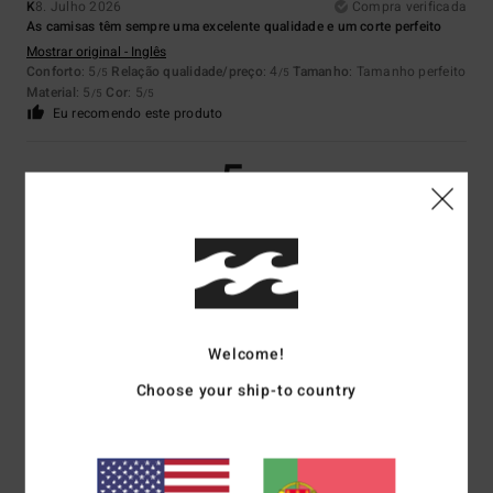
K
8. Julho 2026
Compra verificada
As camisas têm sempre uma excelente qualidade e um corte perfeito
Mostrar original - Inglês
Conforto
: 5
Relação qualidade/preço
: 4
Tamanho
: Tamanho perfeito
/5
/5
Material
: 5
Cor
: 5
/5
/5
Eu recomendo este produto
5
/5
Guillaume
6. Julho 2026
Compra verificada
Boa qualidade
Mostrar original - Francês
Conforto
: 5
Relação qualidade/preço
: 5
Tamanho
: Tamanho perfeito
Welcome!
/5
/5
Material
: 5
Cor
: 5
/5
/5
Choose your ship-to country
Eu recomendo este produto
5
/5