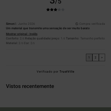
3
/5
Simon
3. Junho 2026
Compra verificada
Um material que transmite uma sensação de ser muito barato
Mostrar original - Inglês
Conforto
: 2
Relação qualidade/preço
: 1
Tamanho
: Tamanho perfeito
/5
/5
Material
: 2
Cor
: 2
/5
/5
1
2
>
Verificado por
TrustVille
Vistos recentemente