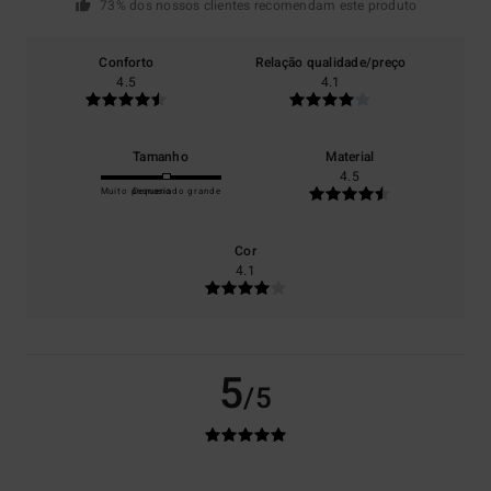
73% dos nossos clientes recomendam este produto
Conforto
Relação qualidade/preço
4.5
4.1
Tamanho
Material
4.5
Muito pequeno
Demasiado grande
Cor
4.1
5
/5