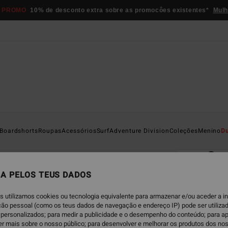
 PROMO
10% de desconto extra sobre as promocôes existentes*
Mulh
Página D
Boardshorts
Roupas
Acessórios
Surf
Adventure Division
Coleções
Menino
D
EC
Sur
Walks
A PELOS TEUS DADOS
4.3
s utilizamos cookies ou tecnologia equivalente para armazenar e/ou aceder a 
ECO-B
ação pessoal (como os teus dados de navegação e endereço IP) pode ser utilizad
personalizados; para medir a publicidade e o desempenho do conteúdo; para a
€ 65,
er mais sobre o nosso público; para desenvolver e melhorar os produtos dos no