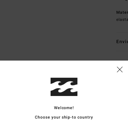
Mate
elast
Envi
Pontuação média
4.3
/5
Welcome!
Choose your ship-to country
baseado em
15 avaliações verificadas
desde Setembro 2025