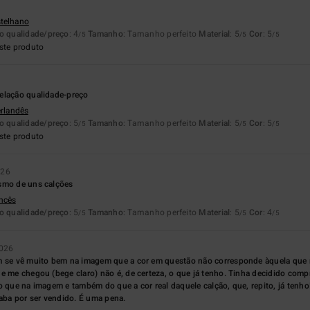
stelhano
o qualidade/preço
: 4
Tamanho
: Tamanho perfeito
Material
: 5
Cor
: 5
/5
/5
/5
ste produto
elação qualidade-preço
erlandês
o qualidade/preço
: 5
Tamanho
: Tamanho perfeito
Material
: 5
Cor
: 5
/5
/5
/5
ste produto
026
smo de uns calções
ancês
o qualidade/preço
: 5
Tamanho
: Tamanho perfeito
Material
: 5
Cor
: 4
/5
/5
/5
2026
m se vê muito bem na imagem que a cor em questão não corresponde àquela que
e me chegou (bege claro) não é, de certeza, o que já tenho. Tinha decidido comp
o que na imagem e também do que a cor real daquele calção, que, repito, já tenho
caba por ser vendido. É uma pena.