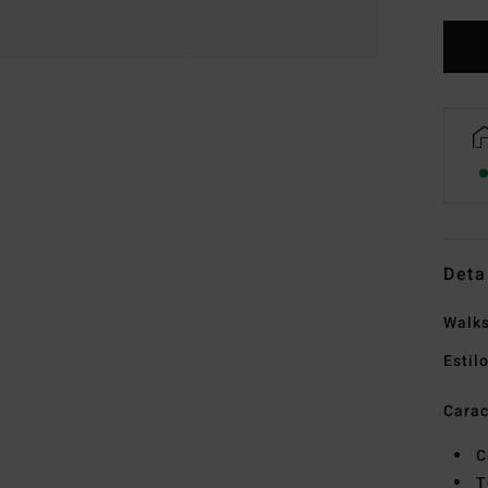
Deta
Walk
Estil
Carac
C
T