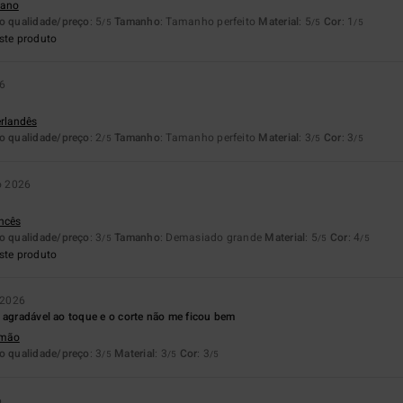
liano
o qualidade/preço
: 5
Tamanho
: Tamanho perfeito
Material
: 5
Cor
: 1
/5
/5
/5
ste produto
6
erlandês
o qualidade/preço
: 2
Tamanho
: Tamanho perfeito
Material
: 3
Cor
: 3
/5
/5
/5
o 2026
ancês
o qualidade/preço
: 3
Tamanho
: Demasiado grande
Material
: 5
Cor
: 4
/5
/5
/5
ste produto
 2026
 agradável ao toque e o corte não me ficou bem
emão
o qualidade/preço
: 3
Material
: 3
Cor
: 3
/5
/5
/5
6