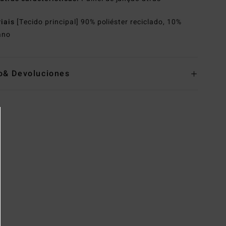
riais
[Tecido principal] 90% poliéster reciclado, 10%
ano
o& Devoluciones