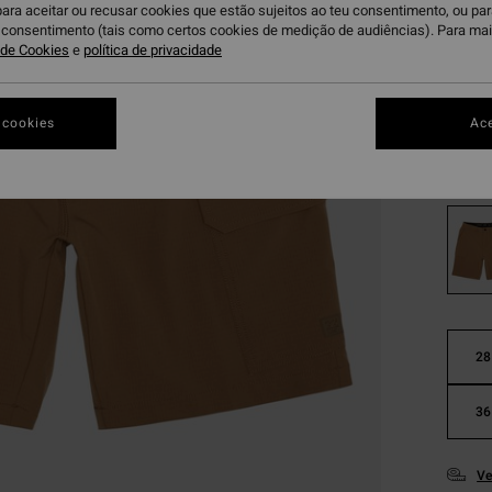
€ 4
para aceitar ou recusar cookies que estão sujeitos ao teu consentimento, ou pa
u consentimento (tais como certos cookies de medição de audiências). Para ma
a de Cookies
e
política de privacidade
Paga 3
OFERT
DUPLA
 cookies
Ace
Gr
Cor
28
36
Ve