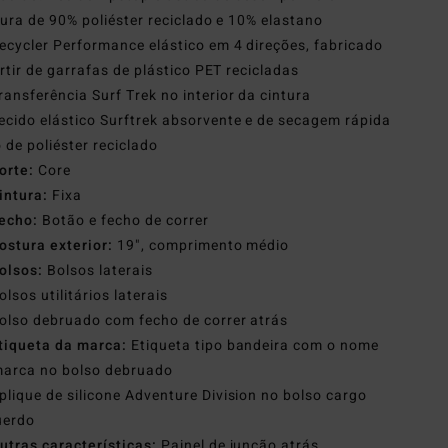
ura de 90% poliéster reciclado e 10% elastano
ecycler Performance elástico em 4 direções, fabricado
rtir de garrafas de plástico PET recicladas
ransferência Surf Trek no interior da cintura
ecido elástico Surftrek absorvente e de secagem rápida
o de poliéster reciclado
orte:
Core
intura:
Fixa
echo:
Botão e fecho de correr
ostura exterior:
19", comprimento médio
olsos:
Bolsos laterais
olsos utilitários laterais
olso debruado com fecho de correr atrás
tiqueta da marca:
Etiqueta tipo bandeira com o nome
marca no bolso debruado
plique de silicone Adventure Division no bolso cargo
uerdo
utras características:
Painel de junção atrás