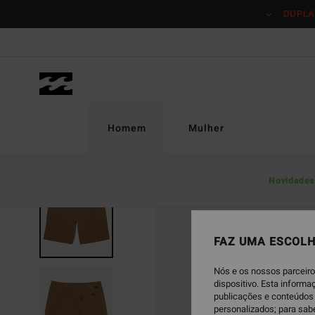
Avançar
DUPLA
para
a
informação
do
produto
Homem
Mulher
Novidades
FAZ UMA ESCOLH
Nós e os nossos parceiro
dispositivo. Esta inform
publicações e conteúdos 
personalizados; para sab