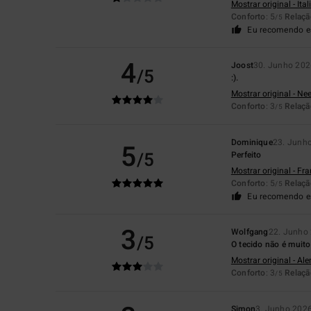
Mostrar original - Ita
Conforto
: 5
Relaçã
/5
Eu recomendo e
4
Joost
30. Junho 202
/5
:).
Mostrar original - Ne
Conforto
: 3
Relaçã
/5
Dominique
23. Junh
5
/5
Perfeito
Mostrar original - Fr
Conforto
: 5
Relaçã
/5
Eu recomendo e
3
Wolfgang
22. Junho
/5
O tecido não é muito
Mostrar original - Al
Conforto
: 3
Relaçã
/5
Simon
3. Junho 202