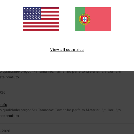
73% dos nossos clientes recomendam este produto
lação qualidade/preço
Tamanho
Materia
4.1
4.5
Muito pequeno
Demasiado grande
View all countries
re uma excelente qualidade e um corte perfeito
lês
o qualidade/preço
: 4
Tamanho
: Tamanho perfeito
Material
: 5
Cor
: 5
/5
/5
/5
ste produto
2026
ancês
o qualidade/preço
: 5
Tamanho
: Tamanho perfeito
Material
: 5
Cor
: 5
/5
/5
/5
ste produto
o 2026