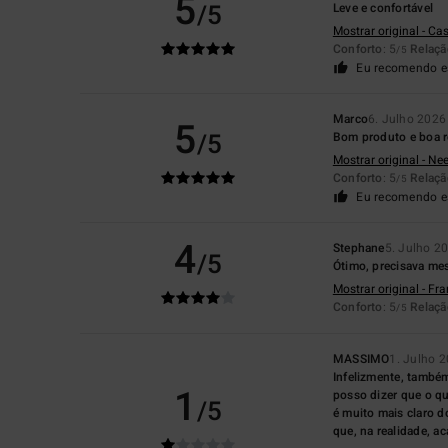
5
/5
Leve e confortável
Mostrar original - Ca
Conforto
: 5
Relaçã
/5
Eu recomendo e
Marco
6. Julho 2026
5
/5
Bom produto e boa r
Mostrar original - Ne
Conforto
: 5
Relaçã
/5
Eu recomendo e
4
Stephane
5. Julho 2
/5
Ótimo, precisava me
Mostrar original - Fr
Conforto
: 5
Relaçã
/5
MASSIMO
1. Julho 
Infelizmente, també
1
posso dizer que o qu
/5
é muito mais claro d
que, na realidade, a