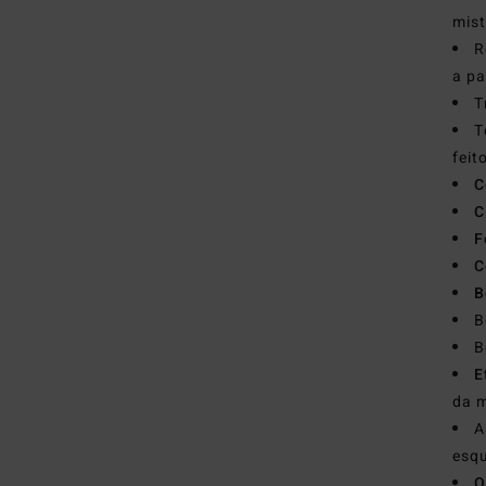
mist
R
a pa
T
T
feit
C
C
F
C
B
B
B
E
da 
A
esq
O