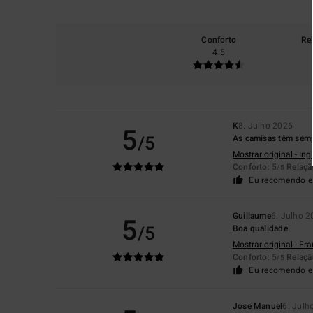
Conforto
Re
4.5
K
8. Julho 2026
5
/5
As camisas têm semp
Mostrar original - Ing
Conforto
: 5
Relaçã
/5
Eu recomendo e
Guillaume
6. Julho 
5
/5
Boa qualidade
Mostrar original - Fr
Conforto
: 5
Relaçã
/5
Eu recomendo e
Jose Manuel
6. Julh