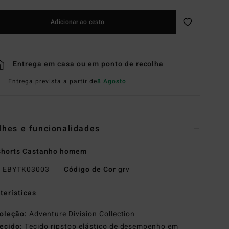
Adicionar ao cesto
Entrega em casa ou em ponto de recolha
Entrega prevista a partir de
8 Agosto
lhes e funcionalidades
shorts Castanho homem
o
EBYTK03003
Código de Cor
grv
terísticas
oleção:
Adventure Division Collection
ecido:
Tecido ripstop elástico de desempenho em