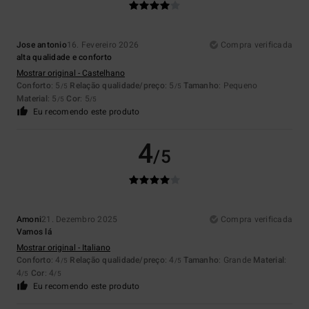
Jose antonio
16. Fevereiro 2026
Compra verificada
alta qualidade e conforto
Mostrar original - Castelhano
Conforto
: 5
Relação qualidade/preço
: 5
Tamanho
: Pequeno
/5
/5
Material
: 5
Cor
: 5
/5
/5
Eu recomendo este produto
4
/5
Amoni
21. Dezembro 2025
Compra verificada
Vamos lá
Mostrar original - Italiano
Conforto
: 4
Relação qualidade/preço
: 4
Tamanho
: Grande
Material
:
/5
/5
4
Cor
: 4
/5
/5
Eu recomendo este produto