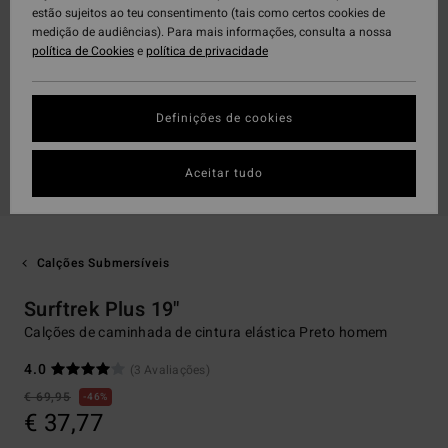
estão sujeitos ao teu consentimento (tais como certos cookies de
medição de audiências). Para mais informações, consulta a nossa
política de Cookies
e
política de privacidade
Definições de cookies
Aceitar tudo
Calções Submersíveis
Surftrek Plus 19"
Calções de caminhada de cintura elástica Preto homem
4.0
(3 Avaliações)
€ 69,95
46%
€ 37,77