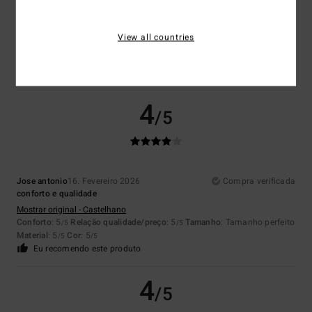
Cor
View all countries
4.7
4
/5
Jose antonio
16. Fevereiro 2026
Compra verificada
conforto e qualidade
Mostrar original - Castelhano
Conforto
: 5
Relação qualidade/preço
: 5
Tamanho
: Tamanho perfeito
/5
/5
Material
: 5
Cor
: 5
/5
/5
Eu recomendo este produto
4
/5