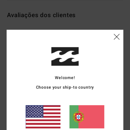
Avaliações dos clientes
Pontuação média
4.0
/5
baseado em
3 avaliações verificadas
desde Dezembro 2025
100% dos nossos clientes recomendam este produto
Welcome!
Choose your ship-to country
Conforto
Relação qualidade/preço
4.7
4.7
Tamanho
Material
4.7
Muito pequeno
Demasiado grande