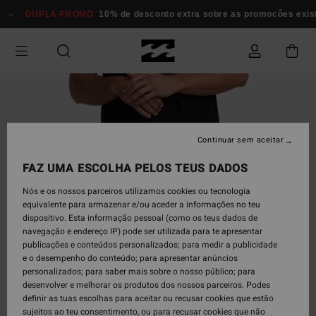
Avançar
DUPLA PROMO
10% de desconto extra sobre as promocôes existen
para
a
informação
do
produto
Continuar sem aceitar
FAZ UMA ESCOLHA PELOS TEUS DADOS
Nós e os nossos parceiros utilizamos cookies ou tecnologia
equivalente para armazenar e/ou aceder a informações no teu
dispositivo. Esta informação pessoal (como os teus dados de
navegação e endereço IP) pode ser utilizada para te apresentar
publicações e conteúdos personalizados; para medir a publicidade
e o desempenho do conteúdo; para apresentar anúncios
personalizados; para saber mais sobre o nosso público; para
desenvolver e melhorar os produtos dos nossos parceiros. Podes
definir as tuas escolhas para aceitar ou recusar cookies que estão
sujeitos ao teu consentimento, ou para recusar cookies que não