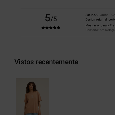
5
Sabine
22. Julho 20
/5
Design original, cort
Mostrar original - Fr
Conforto
: 5
Relaçã
/5
Vistos recentemente