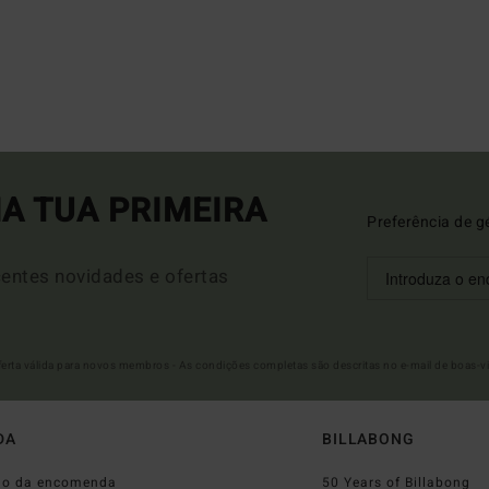
A TUA PRIMEIRA
Preferência de g
entes novidades e ofertas
Oferta válida para novos membros - As condições completas são descritas no e-mail de boas-v
DA
BILLABONG
do da encomenda
50 Years of Billabong