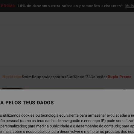
 PROMO
10% de desconto extra sobre as promocôes existentes*
Mulh
Página D
Novidades
Swim
Roupas
Acessórios
Surf
Since '73
Coleções
Dupla Promo
EC
Sur
T-shi
A PELOS TEUS DADOS
5.0
s utilizamos cookies ou tecnologia equivalente para armazenar e/ou aceder a 
ECO-B
ação pessoal (como os teus dados de navegação e endereço IP) pode ser utilizad
€ 2
personalizados; para medir a publicidade e o desempenho do conteúdo; para a
er mais sobre o nosso público; para desenvolver e melhorar os produtos dos no