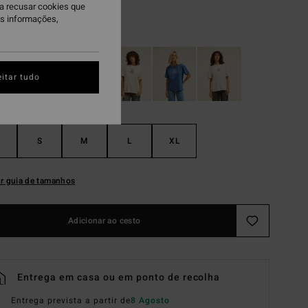
ra recusar cookies que
is informações,
ugar Almond
itar tudo
S
M
L
XL
r guia de tamanhos
Adicionar ao cesto
Entrega em casa ou em ponto de recolha
Entrega prevista a partir de
8 Agosto