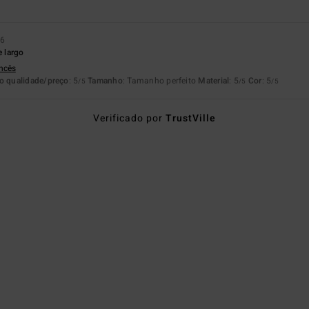
26
e largo
ancês
o qualidade/preço
: 5
Tamanho
: Tamanho perfeito
Material
: 5
Cor
: 5
/5
/5
/5
Verificado por
TrustVille