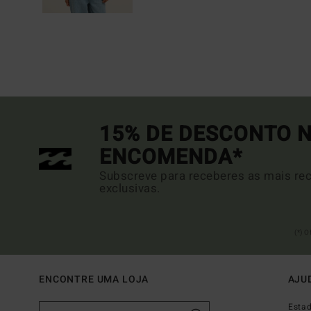
15% DE DESCONTO N
ENCOMENDA*
Subscreve para receberes as mais rec
exclusivas.
(*) 
ENCONTRE UMA LOJA
AJU
Esta