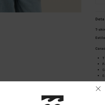
Deta
T-shi
Estil
Carac
T
F
G
E
Mate
recic