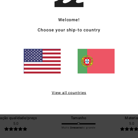
Envi
Welcome!
Choose your ship-to country
Pontuação média
5.0
/5
View all countries
baseado em
1 avaliações verificadas
desde Julho 2026
0% dos nossos clientes recomendam este produto
lação qualidade/preço
Tamanho
Materia
5.0
5.0
Muito pequeno
Demasiado grande