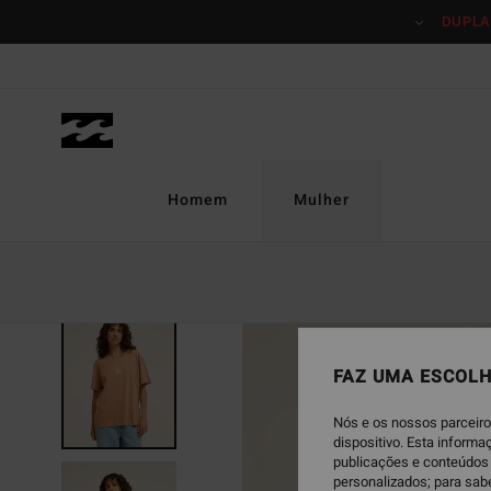
Avançar
DUPLA
para
a
informação
do
produto
Homem
Mulher
NOVO PRODUTO
FAZ UMA ESCOLH
Nós e os nossos parceiro
dispositivo. Esta inform
publicações e conteúdos 
personalizados; para sab