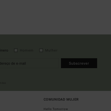
énero
Homem
Mulher
Subscrever
indas
COMUNIDAD MUJER
Hello Tomorrow