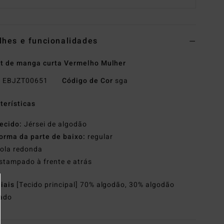
lhes e funcionalidades
rt de manga curta Vermelho Mulher
o
EBJZT00651
Código de Cor
sga
terísticas
ecido:
Jérsei de algodão
orma da parte de baixo:
regular
ola redonda
stampado à frente e atrás
riais
[Tecido principal] 70% algodão, 30% algodão
lado