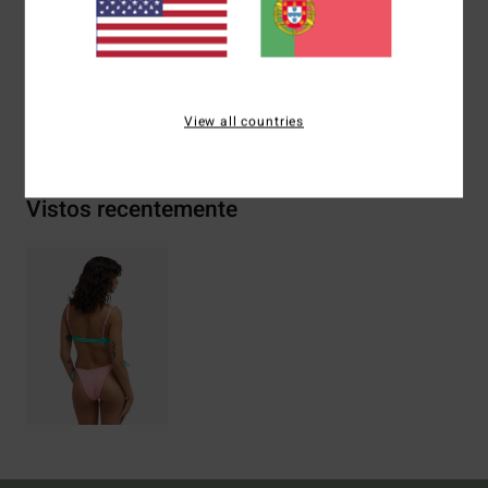
Materiais
[Tecido principal] 83% nylon reciclado, 17%
elastano
Envio& Devoluciones
View all countries
Vistos recentemente