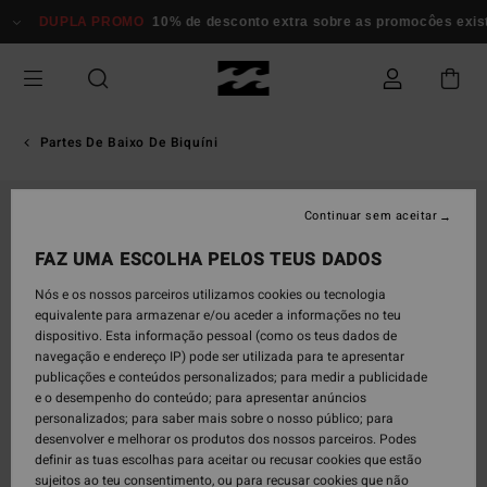
Avançar
DUPLA PROMO
10% de desconto extra sobre as promocôes existe
para
a
informação
do
produto
Partes De Baixo De Biquíni
Continuar sem aceitar
FAZ UMA ESCOLHA PELOS TEUS DADOS
Nós e os nossos parceiros utilizamos cookies ou tecnologia
equivalente para armazenar e/ou aceder a informações no teu
dispositivo. Esta informação pessoal (como os teus dados de
navegação e endereço IP) pode ser utilizada para te apresentar
publicações e conteúdos personalizados; para medir a publicidade
e o desempenho do conteúdo; para apresentar anúncios
personalizados; para saber mais sobre o nosso público; para
desenvolver e melhorar os produtos dos nossos parceiros. Podes
definir as tuas escolhas para aceitar ou recusar cookies que estão
sujeitos ao teu consentimento, ou para recusar cookies que não