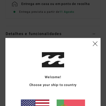
Entrega em casa ou em ponto de recolha
Entrega prevista a partir de
11 Agosto
Detalhes e funcionalidades
Parte de baixo com cobertura reduzida Rosa Mulher
Estilo
BL000332
Código de Cor
mfz0
Características
Tecido:
Textura enrugada sunrays reciclada
Welcome!
Cobertura:
Muito reduzida
Choose your ship-to country
Altura da cintura:
Perna super subida
Cintura
média
Placa metálica com a marca