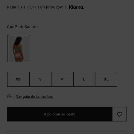
Paga 3 x € 15,32 sem juros com a
Pink Sunset
Cor
XS
S
M
L
XL
Ver guia de tamanhos
Adicionar ao cesto