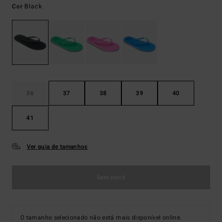
Black
Cor
36
37
38
39
40
41
Ver guia de tamanhos
Sem stock
O tamanho selecionado não está mais disponível online.