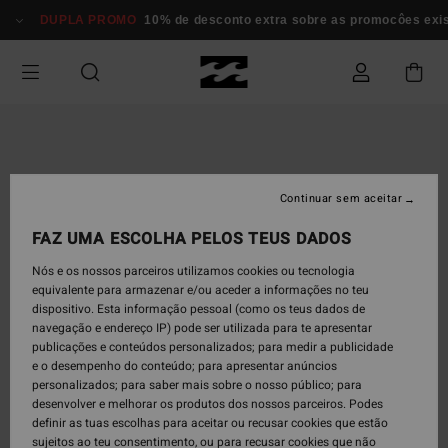
Avançar
DUPLA PROMO
10% de desconto extra sobre as promocôes exi
para
a
informação
do
produto
Continuar sem aceitar
FAZ UMA ESCOLHA PELOS TEUS DADOS
Nós e os nossos parceiros utilizamos cookies ou tecnologia
equivalente para armazenar e/ou aceder a informações no teu
dispositivo. Esta informação pessoal (como os teus dados de
navegação e endereço IP) pode ser utilizada para te apresentar
publicações e conteúdos personalizados; para medir a publicidade
e o desempenho do conteúdo; para apresentar anúncios
personalizados; para saber mais sobre o nosso público; para
desenvolver e melhorar os produtos dos nossos parceiros. Podes
definir as tuas escolhas para aceitar ou recusar cookies que estão
sujeitos ao teu consentimento, ou para recusar cookies que não