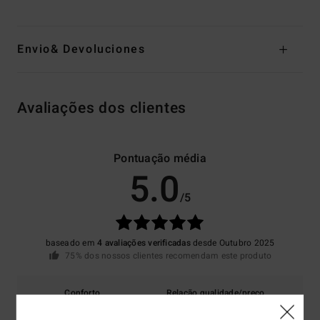
Envio& Devoluciones
Avaliações dos clientes
Pontuação média
5.0
/5
baseado em
4 avaliações verificadas
desde Outubro 2025
75% dos nossos clientes recomendam este produto
Conforto
Relação qualidade/preço
4.8
4.5