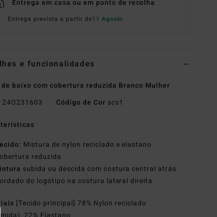
Entrega em casa ou em ponto de recolha
Entrega prevista a partir de
11 Agosto
lhes e funcionalidades
 de baixo com cobertura reduzida Branco Mulher
o
24O231603
Código de Cor
scs1
terísticas
ecido:
Mistura de nylon reciclado e elastano
obertura reduzida
intura
subida ou descida com costura central atrás
ordado do logótipo na costura lateral direita
riais
[Tecido principal] 78% Nylon reciclado
amida), 22% Elastano