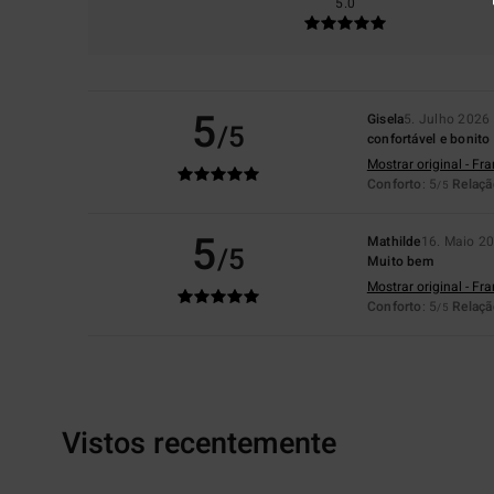
5.0
5
Gisela
5. Julho 2026
/5
confortável e bonito
Mostrar original - Fr
Conforto
: 5
Relaçã
/5
5
Mathilde
16. Maio 2
/5
Muito bem
Mostrar original - Fr
Conforto
: 5
Relaçã
/5
Vistos recentemente