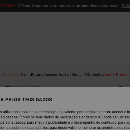
 PROMO
10% de desconto extra sobre as promocôes existentes*
Mulh
Página D
Novidades
Swim
Roupas
Acessórios
Surf
Since '73
Coleções
Dupla Promo
EC
Sun
Parte
A PELOS TEUS DADOS
5.0
s utilizamos cookies ou tecnologia equivalente para armazenar e/ou aceder a 
ECO-B
ação pessoal (como os teus dados de navegação e endereço IP) pode ser utilizad
€ 3
personalizados; para medir a publicidade e o desempenho do conteúdo; para a
er mais sobre o nosso público; para desenvolver e melhorar os produtos dos no