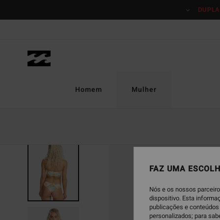
Avançar
DUPLA
para
a
informação
do
produto
Homem
Mulher
FAZ UMA ESCOLH
Nós e os nossos parceiro
dispositivo. Esta inform
publicações e conteúdos 
personalizados; para sab