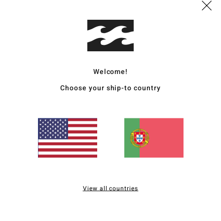
Envi
Welcome!
Choose your ship-to country
Pontuação média
5.0
/5
baseado em
2 avaliações verificadas
desde Maio 2026
View all countries
0% dos nossos clientes recomendam este produto
lação qualidade/preço
Tamanho
Materia