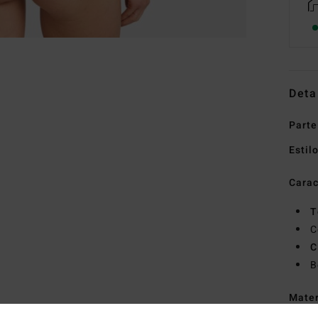
Deta
Parte
Estil
Carac
T
C
C
B
Mate
(Poli