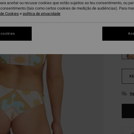
para aceitar ou recusar cookies que estão sujeitos ao teu consentimento, ou pa
Paga 3
u consentimento (tais como certos cookies de medição de audiências). Para ma
a de Cookies
e
política de privacidade
Sa
Cor
 cookies
Ace
XS
Ve