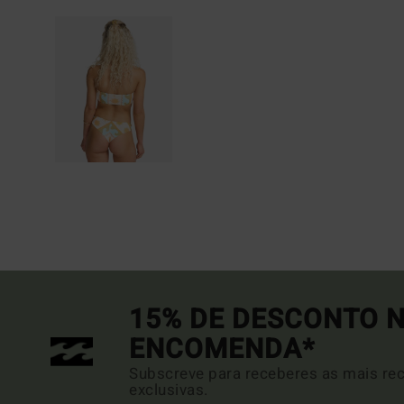
15% DE DESCONTO N
ENCOMENDA*
Subscreve para receberes as mais rec
exclusivas.