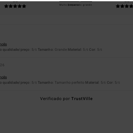
5.0
5.0
Muito pequeno
Demasiado grande
ancês
o qualidade/preço
: 5
Tamanho
: Grande
Material
: 5
Cor
: 5
/5
/5
/5
026
ancês
o qualidade/preço
: 5
Tamanho
: Tamanho perfeito
Material
: 5
Cor
: 5
/5
/5
/5
Verificado por
TrustVille