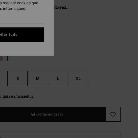
ra recusar cookies que
 x € 13,32 sem juros com a
is informações,
lt Crystal
itar tudo
S
M
L
XL
r guia de tamanhos
Adicionar ao cesto