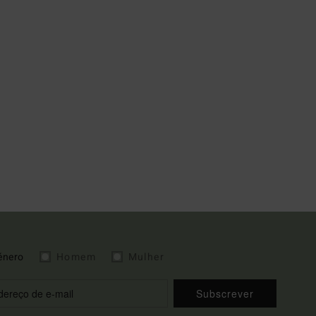
énero
Homem
Mulher
Subscrever