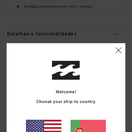
Entrega prevista a partir de
12 Agosto
Detalhes e funcionalidades
Calções elásticos Branco Mulher
Estilo
EBJNS00122
Código de Cor
wcp
Características
Mistura de algodão e viscose texturizada com estampado
em toda a peça
Welcome!
Corte:
Regular
Choose your ship-to country
Cintura
elástica
Bolsos
ocultos laterais
Placa metálica com a marca