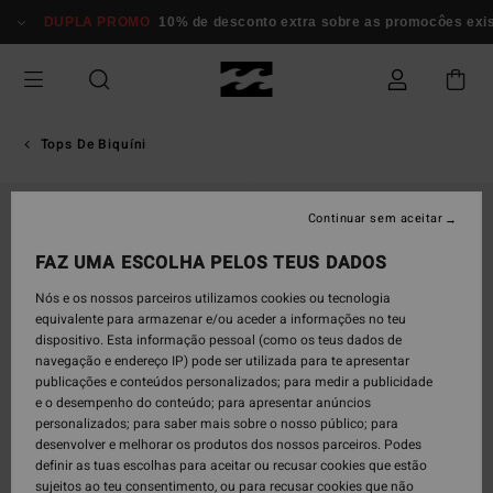
Avançar
DUPLA PROMO
10% de desconto extra sobre as promocôes exi
para
a
informação
do
produto
Tops De Biquíni
Continuar sem aceitar
FAZ UMA ESCOLHA PELOS TEUS DADOS
Nós e os nossos parceiros utilizamos cookies ou tecnologia
equivalente para armazenar e/ou aceder a informações no teu
dispositivo. Esta informação pessoal (como os teus dados de
navegação e endereço IP) pode ser utilizada para te apresentar
publicações e conteúdos personalizados; para medir a publicidade
e o desempenho do conteúdo; para apresentar anúncios
personalizados; para saber mais sobre o nosso público; para
desenvolver e melhorar os produtos dos nossos parceiros. Podes
definir as tuas escolhas para aceitar ou recusar cookies que estão
sujeitos ao teu consentimento, ou para recusar cookies que não