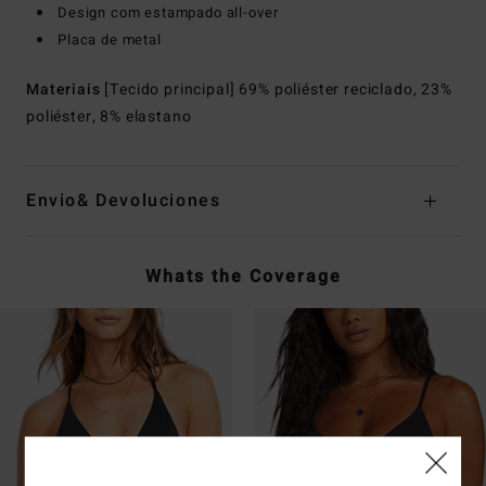
Design com estampado all-over
Placa de metal
Materiais
[Tecido principal] 69% poliéster reciclado, 23%
poliéster, 8% elastano
Envio& Devoluciones
Whats the Coverage