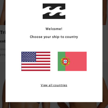
Welcome!
Triangle
Underwire
Choose your ship-to country
cobertura média
cobertura média
ideal para um busto
bom suporte com alças
pequeno/médio
View all countries