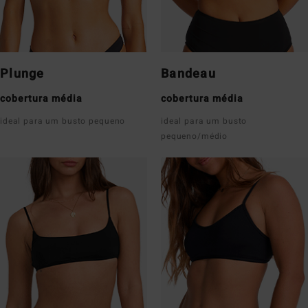
Plunge
Bandeau
cobertura média
cobertura média
ideal para um busto pequeno
ideal para um busto
pequeno/médio