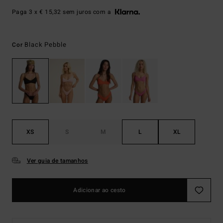
Paga 3 x € 15,32 sem juros com a
Black Pebble
Cor
XS
S
M
L
XL
Ver guia de tamanhos
Adicionar ao cesto