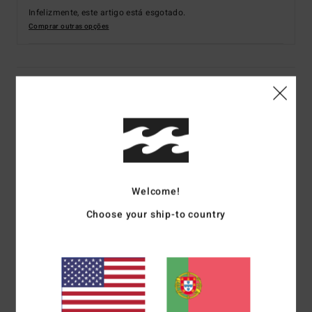
Infelizmente, este artigo está esgotado.
Comprar outras opções
Detalhes e funcionalidades
Fato de banho de perna subida Rosa Mulher
Estilo
EBJX100123
Código de Cor
mly0
Características
Welcome!
Tecido:
Tecido Summer High reciclado
Choose your ship-to country
Cobertura:
Biarritz
Corte cavado alto
Acolchoamento:
Design sem acolchoamento
Decote em V
Decote profundo atrás com alças ajustáveis
Design com estampado all-over