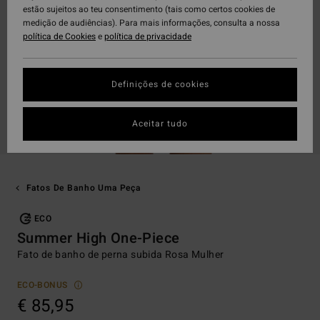
estão sujeitos ao teu consentimento (tais como certos cookies de
medição de audiências). Para mais informações, consulta a nossa
política de Cookies
e
política de privacidade
Definições de cookies
Aceitar tudo
Fatos De Banho Uma Peça
ECO
Summer High One-Piece
Fato de banho de perna subida Rosa Mulher
ECO-BONUS
€ 85,95