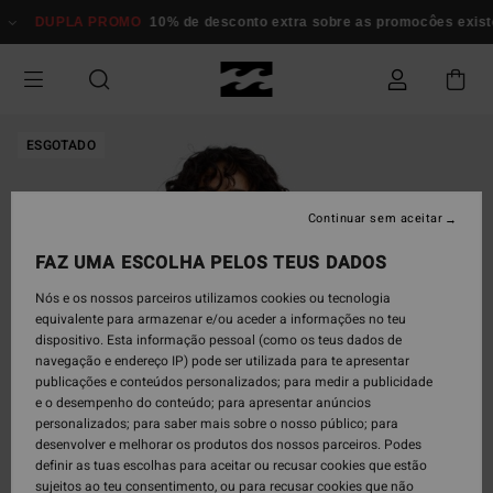
Avançar
LA PROMO
10% de desconto extra sobre as promocôes existentes*
M
para
a
informação
do
produto
ESGOTADO
Continuar sem aceitar
FAZ UMA ESCOLHA PELOS TEUS DADOS
Nós e os nossos parceiros utilizamos cookies ou tecnologia
equivalente para armazenar e/ou aceder a informações no teu
dispositivo. Esta informação pessoal (como os teus dados de
navegação e endereço IP) pode ser utilizada para te apresentar
publicações e conteúdos personalizados; para medir a publicidade
e o desempenho do conteúdo; para apresentar anúncios
personalizados; para saber mais sobre o nosso público; para
desenvolver e melhorar os produtos dos nossos parceiros. Podes
definir as tuas escolhas para aceitar ou recusar cookies que estão
sujeitos ao teu consentimento, ou para recusar cookies que não