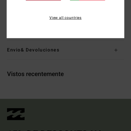
Logótipo bordado
View all countries
Materiais
[Tecido principal] 69% poliéster reciclado, 23%
poliéster, 8% elastano
Envio& Devoluciones
Vistos recentemente