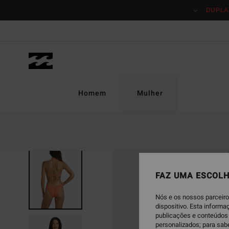
Avançar
DUPLA
para
a
informação
do
produto
Homem
Mulher
FAZ UMA ESCOLH
Nós e os nossos parceiro
dispositivo. Esta inform
publicações e conteúdos 
personalizados; para sab