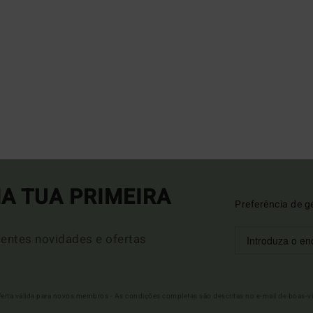
A TUA PRIMEIRA
Preferência de g
entes novidades e ofertas
Oferta válida para novos membros - As condições completas são descritas no e-mail de boas-v