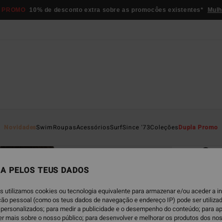
 PROMO
10% de desconto extra sobre as promocôes existentes*
Mulh
Página D
Novidades
Swim
Roupas
Acessórios
Surf
Since '73
Coleções
Dupla Promo
EC
Su
Parte
A PELOS TEUS DADOS
5.0
s utilizamos cookies ou tecnologia equivalente para armazenar e/ou aceder a 
ECO-B
ação pessoal (como os teus dados de navegação e endereço IP) pode ser utilizad
personalizados; para medir a publicidade e o desempenho do conteúdo; para a
€ 39,
er mais sobre o nosso público; para desenvolver e melhorar os produtos dos no