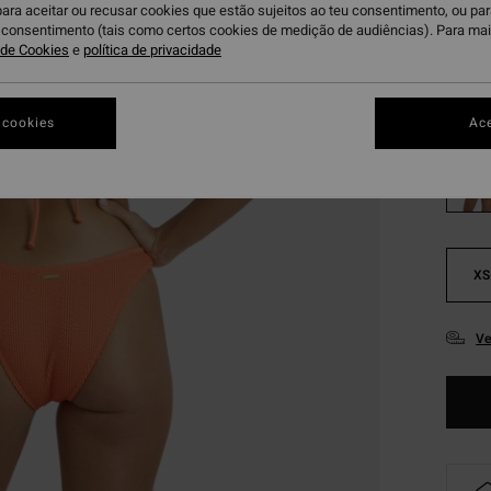
€ 2
para aceitar ou recusar cookies que estão sujeitos ao teu consentimento, ou pa
u consentimento (tais como certos cookies de medição de audiências). Para ma
OFERT
a de Cookies
e
política de privacidade
Ho
Cor
 cookies
Ace
XS
Ve