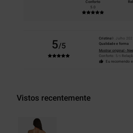
Conforto
Re
5.0
Cristina
9. Julho 202
5
/5
Qualidade e forma
Mostrar original - Ne
Conforto
: 5
Relaçã
/5
Eu recomendo e
Vistos recentemente