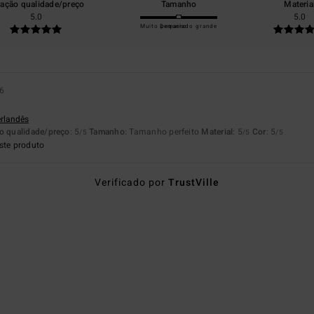
lação qualidade/preço
Tamanho
Materia
5.0
5.0
Muito pequeno
Demasiado grande
6
erlandês
o qualidade/preço
: 5
Tamanho
: Tamanho perfeito
Material
: 5
Cor
: 5
/5
/5
/5
ste produto
Verificado por
TrustVille