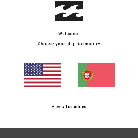
polié
Envi
Welcome!
Choose your ship-to country
Pontuação média
5.0
/5
View all countries
baseado em
1 avaliações verificadas
desde Julho 2026
100% dos nossos clientes recomendam este produto