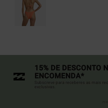
15% DE DESCONTO N
ENCOMENDA*
Subscreve para receberes as mais rec
exclusivas.
(*) 