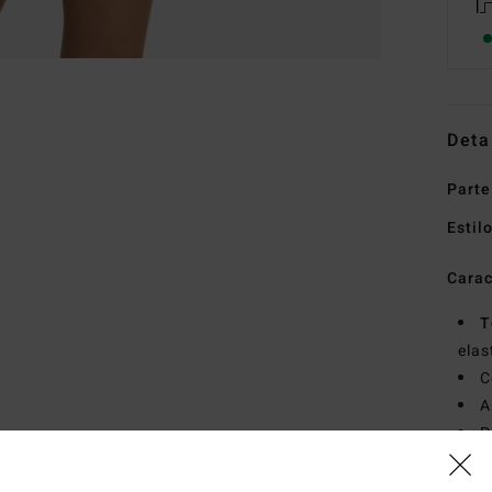
Deta
Parte
Estil
Carac
T
ela
C
A
P
Mate