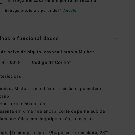
Entrega em casa ou em ponto de recolha
Entrega prevista a partir de
11 Agosto
lhes e funcionalidades
 de baixo de biquíni cavada Laranja Mulher
o
BL000281
Código de Cor
hot
terísticas
ecido:
Mistura de poliéster reciclado, poliéster e
stano
obertura média atrás
ssenta em cima nas ancas, corte de perna subida
laca metálica com logótipo atrás, no centro
riais
[Tecido principal] 69% poliéster reciclado, 23%