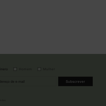
énero
Homem
Mulher
Subscrever
indas