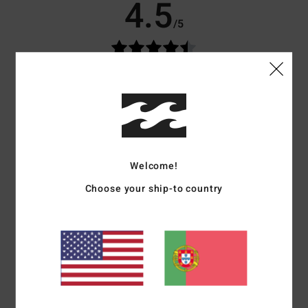
4.5
/5
baseado em
4 avaliações verificadas
desde Setembro 2025
75% dos nossos clientes recomendam este produto
Conforto
Relação qualidade/preço
5.0
4.8
Welcome!
Tamanho
Material
5.0
Choose your ship-to country
Muito pequeno
Demasiado grande
Cor
4.5