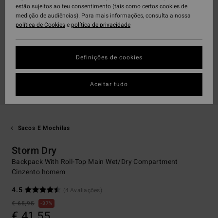
estão sujeitos ao teu consentimento (tais como certos cookies de
medição de audiências). Para mais informações, consulta a nossa
política de Cookies
e
política de privacidade
Definições de cookies
Aceitar tudo
Sacos E Mochilas
Storm Dry
Backpack With Roll-Top Main Wet/Dry Compartment
Cinzento homem
4.5
(4 Avaliações)
€ 65,95
37%
€ 41,55