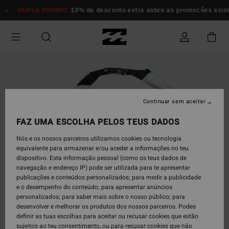
Avançar
DUPLA PROMO
10% de desconto extra sobre as promocôes existent
para
a
informação
do
produto
Continuar sem aceitar
FAZ UMA ESCOLHA PELOS TEUS DADOS
Nós e os nossos parceiros utilizamos cookies ou tecnologia
equivalente para armazenar e/ou aceder a informações no teu
dispositivo. Esta informação pessoal (como os teus dados de
navegação e endereço IP) pode ser utilizada para te apresentar
publicações e conteúdos personalizados; para medir a publicidade
e o desempenho do conteúdo; para apresentar anúncios
personalizados; para saber mais sobre o nosso público; para
desenvolver e melhorar os produtos dos nossos parceiros. Podes
definir as tuas escolhas para aceitar ou recusar cookies que estão
sujeitos ao teu consentimento, ou para recusar cookies que não