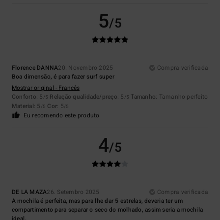
5
/5
Florence DANNA
20. Novembro 2025
Compra verificada
Boa dimensão, é para fazer surf super
Mostrar original - Francês
Conforto
: 5
Relação qualidade/preço
: 5
Tamanho
: Tamanho perfeito
/5
/5
Material
: 5
Cor
: 5
/5
/5
Eu recomendo este produto
4
/5
DE LA MAZA
26. Setembro 2025
Compra verificada
A mochila é perfeita, mas para lhe dar 5 estrelas, deveria ter um
compartimento para separar o seco do molhado, assim seria a mochila
ideal.