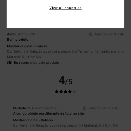
5
/5
View all countries
Alex
5. Abril 2026
Compra verificada
Bom produto
Mostrar original - Francês
Conforto
: 5
Relação qualidade/preço
: 5
Tamanho
: Tamanho perfeito
/5
/5
Material
: 5
Cor
: 5
/5
/5
Eu recomendo este produto
4
/5
Michele
23. Novembro 2025
Compra verificada
A cor do objeto era diferente da foto no site.
Mostrar original - Italiano
Conforto
: 5
Relação qualidade/preço
: 4
Material
: 5
Cor
: 3
/5
/5
/5
/5