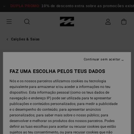
Avançar
DUPLA PROMO
10% de desconto extra sobre as promocôes existen
para
a
informação
do
produto
Calções & Saias
Continuar sem aceitar
FAZ UMA ESCOLHA PELOS TEUS DADOS
Nós e os nossos parceiros utilizamos cookies ou tecnologia
equivalente para armazenar e/ou aceder a informações no teu
dispositivo. Esta informação pessoal (como os teus dados de
navegação e endereço IP) pode ser utilizada para te apresentar
publicações e conteúdos personalizados; para medir a publicidade
e o desempenho do conteúdo; para apresentar anúncios
personalizados; para saber mais sobre o nosso público; para
desenvolver e melhorar os produtos dos nossos parceiros. Podes
definir as tuas escolhas para aceitar ou recusar cookies que estão
sujeitos ao teu consentimento, ou para recusar cookies que não