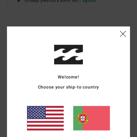
Entrega prevista a partir de
11 Agosto
Detalhes e funcionalidades
Macacão Rosa Mulher
Estilo
BL000221
Código de Cor
mfz0
Características
Welcome!
Tecido:
Viscose
Choose your ship-to country
Design sem alças
Materiais
[Tecido principal] 100% viscose
Envio& Devoluciones